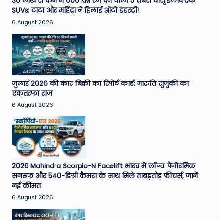
30 लाख से कम में 600 KM रेंज देने वाली 5 सबसे धांसू इलेक्ट्रिक
e
SUVs: टाटा और महिंद्रा ने हिलाई ऑटो इंडस्ट्री!
6 August 2026
N
e
w
s
जुलाई 2026 की कार बिक्री का रिपोर्ट कार्ड: मारुति सुजुकी का
A
एकतरफा राज
6 August 2026
ro
u
n
d
2026 Mahindra Scorpio-N Facelift भारत में लॉन्च: पैनोरमिक
T
सनरूफ और 540-डिग्री कैमरा के साथ मिले ताबड़तोड़ फीचर्स, जानें
नई कीमत
h
6 August 2026
e