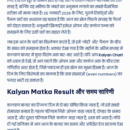
W
लिए रीढ़ की हड्डी के समान होती है। यह चार्ट न केवल पिछले परिणामों का एक
संग्रह है, बल्कि यह भविष्य के नंबरों का अनुमान लगाने का सबसे वैज्ञानिक
o
तरीका भी माना जाता है। 25 जनवरी 2026 के लिए, पुराने रिकॉर्ड्स और
rl
पैनल चार्ट का अध्ययन यह बताता है कि आज का खेल पिछले सप्ताह के पैटर्न
को दोहरा सकता है। अनुभवी खिलाड़ी हमेशा ओपन और क्लोज पन्ना को
d
समझने के लिए इसी चार्ट का सहारा लेते हैं।
जब हम आज के चार्ट का विश्लेषण करते हैं, तो हमें ‘जोड़ी’ और ‘पैनल’ के बीच
के संबंध को समझना होता है। अक्सर देखा गया है कि महीने के अंतिम सप्ताह में
कल्याण बाजार में कुछ विशेष अंक बार-बार आते हैं। यदि आप
Kalyan Chart
को ध्यान से देखें, तो आप पाएंगे कि ओपन अंक और क्लोज अंक के बीच एक
गणितीय अंतर होता है, जिसे पकड़ना ही इस खेल का मुख्य हिस्सा है। आज के
दिन के लिए विशेषज्ञों का मानना है कि सम संख्याओं (even numbers) का
पलड़ा भारी रह सकता है।
Kalyan Matka Result और समय सारिणी
कल्याण बाजार का रिजल्ट दिन में दो बार घोषित किया जाता है, जो इसे सबसे
रोमांचक बनाता है। पहला परिणाम जिसे ‘ओपन’ कहा जाता है, दोपहर के समय
आता है, और दूसरा परिणाम जिसे ‘क्लोज’ कहा जाता है, शाम को आता है। नीचे
दी गई तालिका में आप आज के बाजार का समय और अपेक्षित डेटा संरचना देख