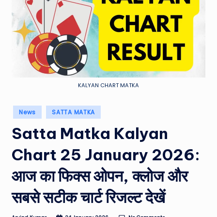
e
a
t
h
er
,
KALYAN CHART MATKA
T
Posted
News
SATTA MATKA
e
in
Satta Matka Kalyan
c
h
Chart 25 January 2026:
&
आज का फिक्स ओपन, क्लोज और
M
सबसे सटीक चार्ट रिजल्ट देखें
o
vi