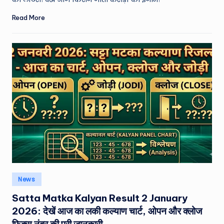
Read More
Posted
News
in
Satta Matka Kalyan Result 2 January
2026: देखें आज का लकी कल्याण चार्ट, ओपन और क्लोज
फिक्स नंबर की पूरी जानकारी