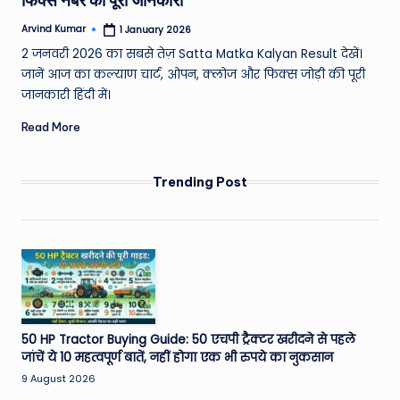
Arvind Kumar
1 January 2026
Posted
by
2 जनवरी 2026 का सबसे तेज़ Satta Matka Kalyan Result देखें।
जानें आज का कल्याण चार्ट, ओपन, क्लोज और फिक्स जोड़ी की पूरी
जानकारी हिंदी में।
Read More
Trending Post
50 HP Tractor Buying Guide: 50 एचपी ट्रैक्टर खरीदने से पहले
जांचें ये 10 महत्वपूर्ण बातें, नहीं होगा एक भी रुपये का नुकसान
9 August 2026