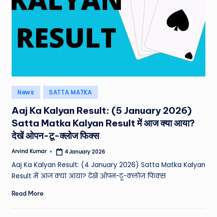
W
o
rl
d
Posted
News
SATTA MATKA
in
Aaj Ka Kalyan Result: (5 January 2026)
Satta Matka Kalyan Result में आज क्या आया?
देखें ओपन-टू-क्लोज फिक्स
Arvind Kumar
4 January 2026
Posted
by
Aaj Ka Kalyan Result: (4 January 2026) Satta Matka Kalyan
Result में आज क्या आया? देखें ओपन-टू-क्लोज फिक्स
Read More