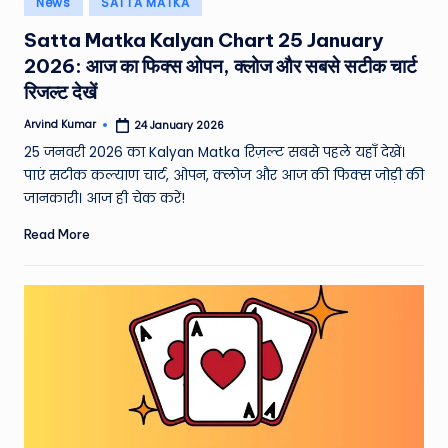
News
SATTA MATKA
e
in
Satta Matka Kalyan Chart 25 January
a
2026: आज का फिक्स ओपन, क्लोज और सबसे सटीक चार्ट
t
रिजल्ट देखें
h
Arvind Kumar
24 January 2026
Posted
er
by
25 जनवरी 2026 का Kalyan Matka रिज़ल्ट सबसे पहले यहाँ देखें।
,
पाएं सटीक कल्याण चार्ट, ओपन, क्लोज और आज की फिक्स जोड़ी की
जानकारी। आज ही चेक करें!
T
Read More
e
c
h
&
M
o
vi