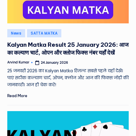
e
N
e
Posted
News
SATTA MATKA
w
in
Kalyan Matka Result 25 January 2026: आज
s
का कल्याण चार्ट, ओपन और क्लोज फिक्स नंबर यहाँ देखें
A
Arvind Kumar
24 January 2026
Posted
ro
by
25 जनवरी 2026 का Kalyan Matka रिज़ल्ट सबसे पहले यहाँ देखें।
u
पाएं सटीक कल्याण चार्ट, ओपन, क्लोज और आज की फिक्स जोड़ी की
जानकारी। आज ही चेक करें!
n
Read More
d
T
h
e