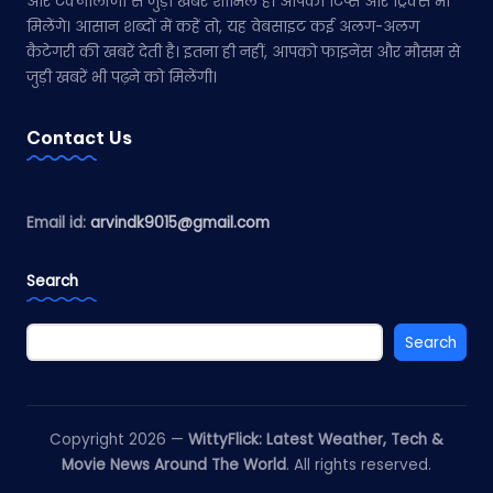
और टेक्नोलॉजी से जुड़ी खबरें शामिल हैं। आपको टिप्स और ट्रिक्स भी
मिलेंगे। आसान शब्दों में कहें तो, यह वेबसाइट कई अलग-अलग
कैटेगरी की खबरें देती है। इतना ही नहीं, आपको फाइनेंस और मौसम से
जुड़ी खबरें भी पढ़ने को मिलेंगी।
Contact Us
Email id:
arvindk9015@gmail.com
Search
Search
Copyright 2026 —
WittyFlick: Latest Weather, Tech &
Movie News Around The World
. All rights reserved.