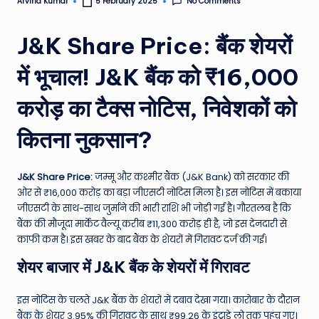
No Comments
Arvind Kumar
5 February 2025
Posted
e
by
N
J&K Share Price: बैंक शेयरों
e
में भूचाल! J&K बैंक को ₹16,000
w
करोड़ का टैक्स नोटिस, निवेशकों को
s
A
कितना नुकसान?
ro
J&K Share Price:
जम्मू और कश्मीर बैंक (J&K Bank) को सरकार की
u
ओर से ₹16,000 करोड़ का बड़ा जीएसटी नोटिस मिला है। इस नोटिस में बकाया
n
जीएसटी के साथ-साथ जुर्माने की भारी राशि भी जोड़ी गई है। गौरतलब है कि
बैंक की मौजूदा मार्केट वैल्यू करीब ₹11,300 करोड़ ही है, जो इस देनदारी से
d
काफी कम है। इस खबर के बाद बैंक के शेयरों में गिरावट दर्ज की गई।
T
शेयर बाजार में J&K बैंक के शेयरों में गिरावट
h
e
इस नोटिस के चलते J&K बैंक के शेयरों में दबाव देखा गया। कारोबार के दौरान
बैंक के शेयर 3.95% की गिरावट के साथ ₹99.26 के इंट्राडे लो तक पहुंच गए।