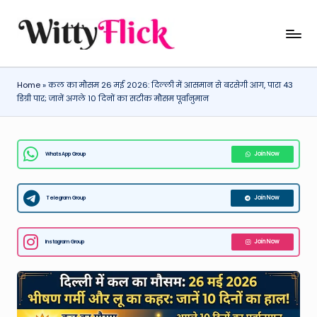
Skip
W
WittyFlick:
to
Latest
content
it
Weather,
Home
»
कल का मौसम 26 मई 2026: दिल्ली में आसमान से बरसेगी आग, पारा 43
ty
Tech
डिग्री पार; जानें अगले 10 दिनों का सटीक मौसम पूर्वानुमान
&
Fl
Movie
ic
News
WhatsApp Group
Join Now
k:
Around
The
L
World
Telegram Group
Join Now
a
t
Instagram Group
Join Now
e
st
W