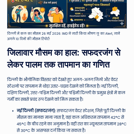
दिल्ली में कल का मौसम 26 मई 2026: IMD ने जारी किया भीषण लू का Alert, जानें
अगले 10 दिनों की मौसम रिपोर्ट!
जिलावार मौसम का हाल: सफदरजंग से
लेकर पालम तक तापमान का गणित
दिल्ली के भौगोलिक विस्तार को देखते हुए अलग-अलग जिलों और वेदर
स्टेशनों पर तापमान में थोड़ा उतार-चढ़ाव देखने को मिलता है। नई दिल्ली,
दक्षिण दिल्ली, उत्तर-पश्चिम दिल्ली और पश्चिमी दिल्ली के प्रमुख क्षेत्रों में कल
गर्मी का सबसे प्रचंड रूप देखने को मिल सकता है।
नई दिल्ली (सफदरजंग):
सफदरजंग वेदर स्टेशन, जिसे पूरी दिल्ली के
मौसम का मानक माना जाता है, वहां कल अधिकतम तापमान 42°C से
45°C के बीच रहने का अनुमान है। वहीं रात का न्यूनतम तापमान 28°C
से 30°C के आसपास दर्ज किया जा सकता है।