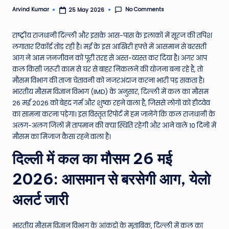
e
No Comments
Arvind Kumar
25 May 2026
Posted
by
N
राष्ट्रीय राजधानी दिल्ली और इसके आस-पास के इलाकों में सूरज की तपिश
e
लगातार रिकॉर्ड तोड़ रही है। मई के इस आखिरी हफ्ते में आसमान से बरसती
आग ने आम जनजीवन को पूरी तरह से अस्त-व्यस्त कर दिया है। अगर आप
w
कल किसी जरूरी काम से घर से बाहर निकलने की योजना बना रहे हैं, तो
s
मौसम विभाग की ताजा चेतावनी को नजरअंदाज करना भारी पड़ सकता है।
भारतीय मौसम विज्ञान विभाग (IMD) के अनुसार, दिल्ली में कल का मौसम
A
26 मई 2026 को बेहद गर्म और शुष्क रहने वाला है, जिससे लोगों को हीटवेव
ro
का सामना करना पड़ेगा। इस विस्तृत रिपोर्ट में हम जानेंगे कि कल राजधानी के
अलग-अलग जिलों में तापमान की क्या स्थिति रहेगी और आने वाले 10 दिनों में
u
मौसम का मिजाज कैसा रहने वाला है।
n
दिल्ली में कल का मौसम 26 मई
d
2026: आसमान से बरसेगी आग, येलो
T
अलर्ट जारी
h
e
भारतीय मौसम विज्ञान विभाग के आंकड़ों के मुताबिक, दिल्ली में कल का