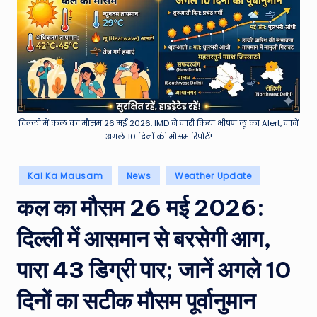
e
a
t
h
er
,
दिल्ली में कल का मौसम 26 मई 2026: IMD ने जारी किया भीषण लू का Alert, जानें
अगले 10 दिनों की मौसम रिपोर्ट!
T
e
Posted
Kal Ka Mausam
News
Weather Update
in
c
कल का मौसम 26 मई 2026:
h
दिल्ली में आसमान से बरसेगी आग,
&
M
पारा 43 डिग्री पार; जानें अगले 10
o
दिनों का सटीक मौसम पूर्वानुमान
vi