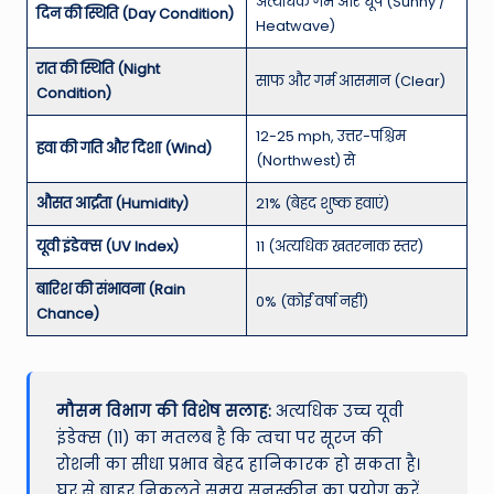
अत्यधिक गर्म और धूप (Sunny /
दिन की स्थिति (Day Condition)
Heatwave)
रात की स्थिति (Night
साफ और गर्म आसमान (Clear)
Condition)
12-25 mph, उत्तर-पश्चिम
हवा की गति और दिशा (Wind)
(Northwest) से
औसत आर्द्रता (Humidity)
21% (बेहद शुष्क हवाएं)
यूवी इंडेक्स (UV Index)
11 (अत्यधिक खतरनाक स्तर)
बारिश की संभावना (Rain
0% (कोई वर्षा नहीं)
Chance)
मौसम विभाग की विशेष सलाह:
अत्यधिक उच्च यूवी
इंडेक्स (11) का मतलब है कि त्वचा पर सूरज की
रोशनी का सीधा प्रभाव बेहद हानिकारक हो सकता है।
घर से बाहर निकलते समय सनस्क्रीन का प्रयोग करें,