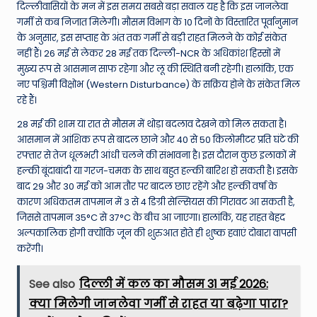
दिल्लीवासियों के मन में इस समय सबसे बड़ा सवाल यह है कि इस जानलेवा
गर्मी से कब निजात मिलेगी। मौसम विभाग के 10 दिनों के विस्तारित पूर्वानुमान
के अनुसार, इस सप्ताह के अंत तक गर्मी से बड़ी राहत मिलने के कोई संकेत
नहीं हैं। 26 मई से लेकर 28 मई तक दिल्ली-NCR के अधिकांश हिस्सों में
मुख्य रूप से आसमान साफ रहेगा और लू की स्थिति बनी रहेगी। हालांकि, एक
नए पश्चिमी विक्षोभ (Western Disturbance) के सक्रिय होने के संकेत मिल
रहे हैं।
28 मई की शाम या रात से मौसम में थोड़ा बदलाव देखने को मिल सकता है।
आसमान में आंशिक रूप से बादल छाने और 40 से 50 किलोमीटर प्रति घंटे की
रफ्तार से तेज धूलभरी आंधी चलने की संभावना है। इस दौरान कुछ इलाकों में
हल्की बूंदाबांदी या गरज-चमक के साथ बहुत हल्की बारिश हो सकती है। इसके
बाद 29 और 30 मई को आम तौर पर बादल छाए रहेंगे और हल्की वर्षा के
कारण अधिकतम तापमान में 3 से 4 डिग्री सेल्सियस की गिरावट आ सकती है,
जिससे तापमान 35°C से 37°C के बीच आ जाएगा। हालांकि, यह राहत बेहद
अल्पकालिक होगी क्योंकि जून की शुरुआत होते ही शुष्क हवाएं दोबारा वापसी
करेंगी।
See also
दिल्ली में कल का मौसम 31 मई 2026:
क्या मिलेगी जानलेवा गर्मी से राहत या बढ़ेगा पारा?