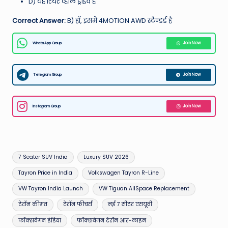
D) यह रियर व्हील ड्राइव है
Correct Answer:
B) हाँ, इसमें 4MOTION AWD स्टैण्डर्ड है
WhatsApp Group
Join Now
Telegram Group
Join Now
Instagram Group
Join Now
Tags:
7 Seater SUV India
Luxury SUV 2026
Tayron Price in India
Volkswagen Tayron R-Line
VW Tayron India Launch
VW Tiguan AllSpace Replacement
टेरॉन कीमत
टेरॉन फीचर्स
नई 7 सीटर एसयूवी
फॉक्सवैगन इंडिया
फॉक्सवैगन टेरॉन आर-लाइन