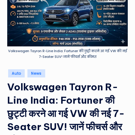
e
a
t
h
er
,
Volkswagen Tayron R-Line India: Fortuner की छुट्टी करने आ गई VW की नई
7-Seater SUV! जानें फीचर्स और कीमत
T
e
Posted
Auto
News
in
c
Volkswagen Tayron R-
h
Line India: Fortuner की
&
छुट्टी करने आ गई VW की नई 7-
M
o
Seater SUV! जानें फीचर्स और
vi