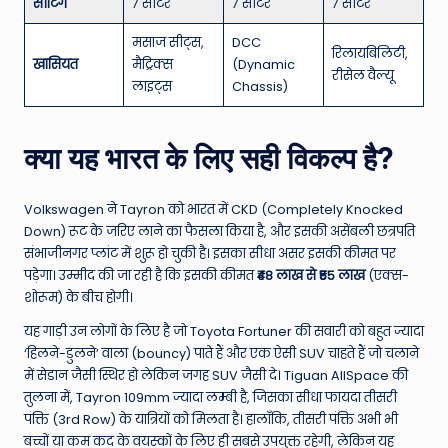
सीटिंग
7 सीटर
7 सीटर
7 सीटर
मसाज सीट्स,
DCC
रिलायबिलिटी,
खासियत
मैट्रिक्स
(Dynamic
रीसेल वैल्यू
लाइट्स
Chassis)
क्या यह भारत के लिए सही विकल्प है?
Volkswagen ने Tayron को भारत में CKD (Completely Knocked
Down) रूट के जरिए लाने का फैसला किया है, और इसकी असेंबली छत्रपति
संभाजीनगर प्लांट में शुरू हो चुकी है। इसका सीधा असर इसकी कीमत पर
पड़ेगा। उम्मीद की जा रही है कि इसकी कीमत
₹48 लाख से ₹55 लाख
(एक्स-
शोरूम) के बीच होगी।
यह गाड़ी उन लोगों के लिए है जो Toyota Fortuner की सवारी को बहुत ज्यादा
‘हिलने-डुलने’ वाला (bouncy) पाते हैं और एक ऐसी SUV चाहते हैं जो चलाने
में सेडान जैसी स्थिर हो लेकिन जगह SUV जैसी दे। Tiguan AllSpace की
तुलना में, Tayron 109mm ज्यादा लम्बी है, जिसका सीधा फायदा तीसरी
पंक्ति (3rd Row) के यात्रियों को मिलता है। हालाँकि, तीसरी पंक्ति अभी भी
बच्चों या कम कद के वयस्कों के लिए ही सबसे उपयुक्त रहेगी, लेकिन यह