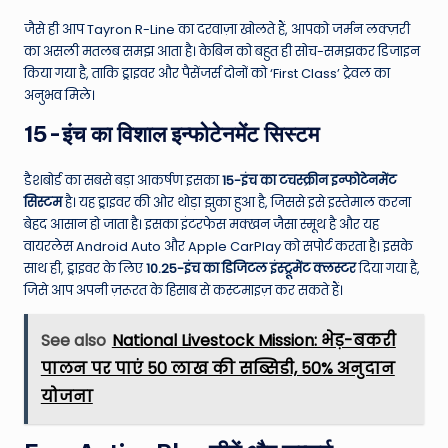
जैसे ही आप Tayron R-Line का दरवाज़ा खोलते हैं, आपको जर्मन लक्ज़री
का असली मतलब समझ आता है। केबिन को बहुत ही सोच-समझकर डिजाइन
किया गया है, ताकि ड्राइवर और पैसेंजर्स दोनों को ‘First Class’ ट्रेवल का
अनुभव मिले।
15-इंच का विशाल इन्फोटेनमेंट सिस्टम
डैशबोर्ड का सबसे बड़ा आकर्षण इसका
15-इंच का टचस्क्रीन इन्फोटेनमेंट
सिस्टम
है। यह ड्राइवर की ओर थोड़ा झुका हुआ है, जिससे इसे इस्तेमाल करना
बेहद आसान हो जाता है। इसका इंटरफेस मक्खन जैसा स्मूथ है और यह
वायरलेस Android Auto और Apple CarPlay को सपोर्ट करता है। इसके
साथ ही, ड्राइवर के लिए
10.25-इंच का डिजिटल इंस्ट्रूमेंट क्लस्टर
दिया गया है,
जिसे आप अपनी ज़रूरत के हिसाब से कस्टमाइज़ कर सकते हैं।
See also
National Livestock Mission: भेड़-बकरी
पालन पर पाएं 50 लाख की सब्सिडी, 50% अनुदान
योजना