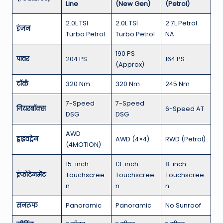
Line
(New Gen)
(Petrol)
2.0L TSI
2.0L TSI
2.7L Petrol
इंजन
Turbo Petrol
Turbo Petrol
NA
190 PS
पावर
204 PS
164 PS
(Approx)
टॉर्क
320 Nm
320 Nm
245 Nm
7-Speed
7-Speed
गियरबॉक्स
6-Speed AT
DSG
DSG
AWD
ड्राइवट्रेन
AWD (4×4)
RWD (Petrol)
(4MOTION)
15-inch
13-inch
8-inch
इंफोटेनमेंट
Touchscree
Touchscree
Touchscree
n
n
n
सनरूफ
Panoramic
Panoramic
No Sunroof