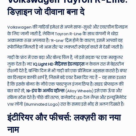
डिज़ाइन जो दीवाना बना दे
Volkswagen की गाड़ियाँ हमेशा से अपने साफ-सुथरे और एवरग्रीन डिज़ाइन
के लिए जानी जाती हैं, लेकिन Tayron R-Line के साथ कंपनी ने थोड़ा
आक्रामक रुख अपनाया है। ‘R-Line’ ट्रिम होने के कारण, इसमें आपको वह
स्पोर्टीनेस मिलती है जो आम तौर पर लक्ज़री स्पोर्ट्स कारों में देखी जाती है।
गाड़ी के फ्रंट में एक बड़ा और बोल्ड ग्रिल है, जो इसे सड़क पर एक मस्कुलर
लुक देता है। नए
IQ.Light HD मैट्रिक्स हेडलाइट्स
न केवल रात में बेहतरीन
रोशनी देते हैं, बल्कि दिन में भी गाड़ी को एक प्रीमियम अहसास कराते हैं। बंपर
का डिज़ाइन काफी शार्प है, जिसमें बड़े एयर डैम्स दिए गए हैं – यह साफ़ इशारा
है कि इसके बोनट के नीचे एक पावरफुल इंजन छिपा है। साइड प्रोफाइल की
बात करें तो,
19-इंच के अलॉय व्हील्स
(Alloy Wheels) इसे एक ऊँचा और
रबिला स्टेंस देते हैं। पीछे की तरफ, कनेक्टेड LED टेल लैंप्स और इल्यूमिनेटेड
VW लोगो (Illuminated Logo) रात के समय इसे भीड़ से अलग दिखाते हैं।
इंटीरियर और फीचर्स: लक्ज़री का नया
नाम