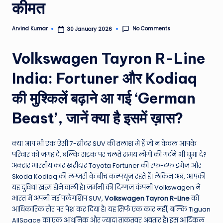
कीमत
e
N
No Comments
Arvind Kumar
30 January 2026
Posted
by
e
Volkswagen Tayron R-Line
w
India: Fortuner और Kodiaq
s
A
की मुश्किलें बढ़ाने आ गई ‘German
ro
Beast’, जानें क्या है इसमें ख़ास?
u
n
क्या आप भी एक ऐसी 7-सीटर SUV की तलाश में हैं जो न केवल आपके
परिवार को जगह दे, बल्कि सड़क पर चलते समय लोगों की गर्दनें भी घुमा दे?
d
अक्सर भारतीय कार खरीदार Toyota Fortuner की रफ-टफ इमेज और
T
Skoda Kodiaq की लग्जरी के बीच कन्फ्यूज रहते हैं। लेकिन अब, आपकी
यह दुविधा खत्म होने वाली है। जर्मनी की दिग्गज कंपनी Volkswagen ने
h
भारत में अपनी नई फ्लैगशिप SUV,
Volkswagen Tayron R-Line
को
e
आधिकारिक तौर पर पेश कर दिया है। यह सिर्फ एक कार नहीं, बल्कि Tiguan
AllSpace का एक आधुनिक और ज्यादा ताकतवर अवतार है। इस आर्टिकल