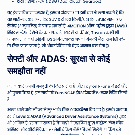
ट्रांसमिशन:
7-स्पीड DSG (Dual Clutch Gearbox)
यह इंजन कितना दमदार है, इसका अंदाजा आप इसी बात से लगा सकते हैं कि
यह भारी-भरकम 7-सीटर SUV 0 से 100 किमी/घंटा की रफ़्तार महज
7.5
सेकंड
(अनुमानित) में पकड़ सकती है।
4MOTION ऑल-व्हील ड्राइव (AWD)
सिस्टम स्टैण्डर्ड होने के कारण, चाहे पहाड़ हों या कीचड़, Tayron कभी भी
आपका साथ नहीं छोड़ेगी। DSG गियरबॉक्स अपनी बिजली जैसी तेज़ शिफ्टिंग
के लिए जाना जाता है, जो ओवरटेकिंग को बेहद आसान बना देता है।
सेफ्टी और ADAS: सुरक्षा से कोई
समझौता नहीं
जर्मन कारें अपनी मजबूती के लिए प्रसिद्ध हैं, और Tayron R-Line ने इसे और
भी पुख्ता किया है। इस गाड़ी को
Euro NCAP क्रैश टेस्ट में 5-स्टार रेटिंग
मिली
है।
भारत आने वाले मॉडल में सुरक्षा के लिए
9 एयरबैग्स
दिए गए हैं। इसके अलावा,
इसमें
Level 2 ADAS (Advanced Driver Assistance Systems)
सुइट
भी शामिल है। इसका मतलब है कि गाड़ी में एडाप्टिव क्रूज़ कंट्रोल, लेन कीप
असिस्ट, और ऑटोमैटिक इमरजेंसी ब्रेकिंग जैसे फीचर्स मिलेंगे। पार्किंग को