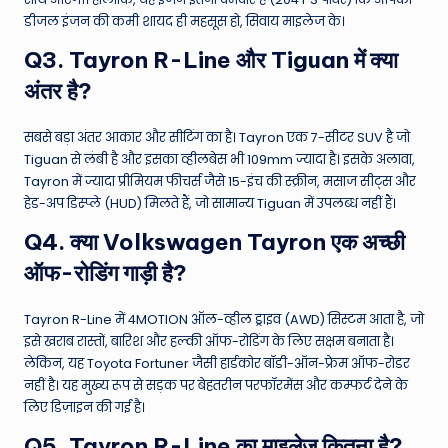
डीजल इंजन की कमी शायद ही महसूस हो, सिवाय माइलेज के।
Q3. Tayron R-Line और Tiguan में क्या
अंतर है?
सबसे बड़ा अंतर आकार और सीटिंग का है। Tayron एक 7-सीटर SUV है जो
Tiguan से लंबी है और इसका व्हीलबेस भी 109mm ज्यादा है। इसके अलावा,
Tayron में ज्यादा प्रीमियम फीचर्स जैसे 15-इंच की स्क्रीन, मसाज सीट्स और
हेड-अप डिस्प्ले (HUD) मिलते हैं, जो सामान्य Tiguan में उपलब्ध नहीं हैं।
Q4. क्या Volkswagen Tayron एक अच्छी
ऑफ-रोडिंग गाड़ी है?
Tayron R-Line में 4MOTION ऑल-व्हील ड्राइव (AWD) सिस्टम आता है, जो
इसे खराब रास्तों, बारिश और हल्की ऑफ-रोडिंग के लिए सक्षम बनाता है।
लेकिन, यह Toyota Fortuner जैसी हार्डकोर बॉडी-ऑन-फ्रेम ऑफ-रोडर
नहीं है। यह मुख्य रूप से सड़क पर बेहतरीन परफॉरमेंस और कम्फर्ट देने के
लिए डिज़ाइन की गई है।
Q5. Tayron R-Line का माइलेज कितना है?