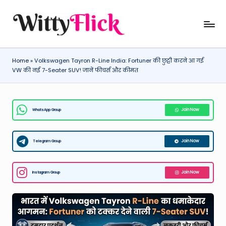
Skip
W
WittyFlick:
to
Latest
content
it
Weather,
Home
»
Volkswagen Tayron R-Line India: Fortuner की छुट्टी करने आ गई
ty
Tech
VW की नई 7-Seater SUV! जानें फीचर्स और कीमत
&
Fl
Movie
ic
News
WhatsApp Group
Join Now
k:
Around
The
L
World
Telegram Group
Join Now
a
t
Instagram Group
Join Now
e
st
W