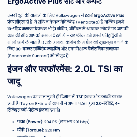
ErgoActive Plus सीटें और कम्फर्ट
लम्बी दूरी की यात्राओं के लिए Volkswagen ने इसमें
ErgoActive Plus
फ्रंट सीट्स
दी हैं। ये सीटें न केवल वेंटिलेटेड (Ventilated) हैं, बल्कि इनमें
10-पॉइंट मसाज फंक्शन
भी है। सोचिए, ऑफिस से थककर लौटने पर आपकी
कार की सीट आपको मसाज दे रही हो – यह फीचर इसे अपने प्रतिद्वंद्वियों से
मीलों आगे ले जाता है। इसके अलावा, केबिन के माहौल को खुशनुमा बनाने के
लिए
30-कलर एम्बिएंट लाइटिंग
और एक विशाल
पैनोरमिक सनरूफ
(Panoramic Sunroof) भी मौजूद है।
इंजन और परफॉरमेंस: 2.0L TSI का
जादू
Volkswagen का नाम सुनते ही दिमाग में ‘TSI’ इंजन और उसकी रफ़्तार
आती है। Tayron R-Line में कंपनी ने अपना परखा हुआ
2.0-लीटर, 4-
सिलेंडर टर्बो-पेट्रोल इंजन
दिया है।
पावर (Power):
204 PS (लगभग 201 bhp)
टॉर्क (Torque):
320 Nm