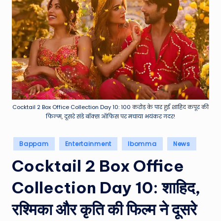
e
a
t
h
er
,
T
Cocktail 2 Box Office Collection Day 10: 100 करोड़ के पार हुई शाहिद कपूर की
e
फिल्म, दूसरे संडे बॉक्स ऑफिस पर मचाया भयंकर गदर!
c
Posted
Bappam
Entertainment
Ibomma
News
h
in
Cocktail 2 Box Office
&
M
Collection Day 10: शाहिद,
o
रश्मिका और कृति की फिल्म ने दूसरे
vi