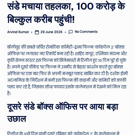
संडे मचाया तहलका, 100 करोड़ के
e
N
बिल्कुल करीब पहुंची!
e
No Comments
Arvind Kumar
29 June 2026
Posted
w
by
s
बॉलीवुड की सबसे चर्चित रोमांटिक कॉमेडी-ड्रामा फिल्म ‘कॉकटेल 2’ बॉक्स
ऑफिस पर लगातार नए रिकॉर्ड बना रही है। शाहिद कपूर, रश्मिका मंदाना और
A
कृति सेनन स्टारर इस फिल्म को सिनेमाघरों में रिलीज हुए 10 दिन पूरे हो चुके
ro
हैं। अपने दूसरे वीकेंड पर फिल्म ने उम्मीद से बेहतर प्रदर्शन करते हुए बॉक्स
ऑफिस पर एक बार फिर से अपनी मजबूत पकड़ साबित कर दी है। दर्शक होमी
u
अदजानिया के निर्देशन में बनी इस फिल्म की कहानी और कॉमेडी को काफी
n
पसंद कर रहे हैं, जिसका सीधा फायदा इसके कलेक्शन में देखने को मिल रहा
है।
d
दूसरे संडे बॉक्स ऑफिस पर आया बड़ा
T
h
उछाल
e
रिलीज के 10वें दिन यानी दूसरे रविवार को ‘कॉकटेल 2’ के कलेक्शन में