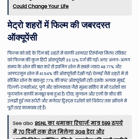
Could Change Your Life
मेट्रो शहरों में फिल्म की जबरदस्त
ऑक्यूपेंसी
फिल्म को संडे के दिन बड़े शहरों में काफी शानदार रिस्पॉन्स मिला। रविवार
को फिल्म की कुल हिंदी ऑक्यूपेंसी 33.12% दर्ज की गई। अगर अलग-अलग
समय के शोज़ की बात करें तो इवनिंग शोज़ में सबसे ज्यादा 48.77% और
आफ्टरनून शोज़ में 41.54% की ऑक्यूपेंसी देखी गई। चेन्नई जैसे शहरों में तो
सीमित शोज़ के बावजूद 77% की बंपर ऑक्यूपेंसी रही। इसके अलावा मुंबई,
दिल्ली-एनसीआर, पुणे और कोलकाता जैसे मुख्य सर्किट में भी दर्शकों का
फुटफॉल काफी मजबूत बना हुआ है। दीया, कुणाल और एली के बीच की
उलझी हुई लव स्टोरी और मजेदार ट्विस्ट्स दर्शकों को थियेटर तक खींचने में
पूरी तरह कामयाब रहे हैं।
See also
BSNL का धमाका रिचार्ज: मात्र 599 रुपये
में 70 दिनों तक रोज़ मिलेगा 3GB डेटा और