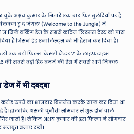
ro
u
े अक्षय कुमार के सितारे एक बार फिर बुलंदियों पर हैं।
n
 ‘वेलकम टू द जंगल’ (Welcome to the Jungle) ने
म ने न सिर्फ वर्किंग डेज के सबसे कठिन लिटमस टेस्ट को पास
d
ा है जिसने ट्रेड एनालिस्ट्स को भी हैरान कर दिया है।
T
िछली एक बड़ी फिल्म ‘केसरी चैप्टर 2’ के लाइफटाइम
h
26 की सबसे बड़ी हिट बनने की रेस में सबसे आगे निकल
e
 डेज में भी दबदबा
W
o
.75 करोड़ रुपये का शानदार बिजनेस करके साफ कर दिया था
हैं। हालांकि, असली चुनौती सोमवार से शुरू होने वाले
rl
ुंह गिर जाती हैं। लेकिन अक्षय कुमार की इस फिल्म ने सोमवार
d
द मजबूत बनाए रखी।