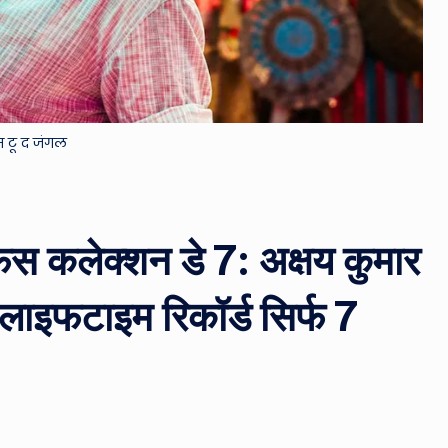
&
M
o
 टू द जंगल
vi
e
N
स कलेक्शन डे 7: अक्षय कुमार
e
लाइफटाइम रिकॉर्ड सिर्फ 7
w
s
A