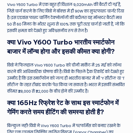
Vivo Y600 Turbo में एक बहुत ही विशाल 9,020mAh की बैटरी दी गई है,
जिसे चार्ज करने के लिए विवो ने बॉक्स में ही 90W का सुपरफास्ट चार्जर दिया
है।
इस एडवांस फास्ट चार्जिंग टेक्नोलॉजी की बदौलत यह मॉन्स्टर बैटरी मात्र
50 से 60 मिनट के भीतर शून्य से 100% तक पूरी तरह चार्ज हो जाती है, जो कि
इसकी क्षमता को देखते हुए अविश्वसनीय रूप से तेज है।
क्या Vivo Y600 Turbo भारतीय स्मार्टफोन
बाजार में लॉन्च होगा और इसकी कीमत क्या होगी?
विवो ने फिलहाल Vivo Y600 Turbo को चीनी मार्केट में 25 मई को लॉन्च
करने की आधिकारिक घोषणा की है।
विवो के पिछले ट्रैक रिकॉर्ड को देखते हुए
उम्मीद है कि इस स्मार्टफोन को जल्द ही भारतीय बाजार में भी ‘Y सीरीज’ या ‘T
सीरीज’ के तहत रीब्रांड करके पेश किया जा सकता है। भारत में इसकी संभावित
कीमत ₹28,000 से ₹32,000 के बीच होने की उम्मीद है।
क्या 165Hz रिफ्रेश रेट के साथ इस स्मार्टफोन में
गेमिंग करते समय हीटिंग की समस्या होती है?
बिल्कुल नहीं! विवो ने Vivo Y600 Turbo में परफॉर्मेंस को बनाए रखने के
लिए एक एडवांस लिक्विड कूलिंग सिस्टम (Vapor Chamber) का