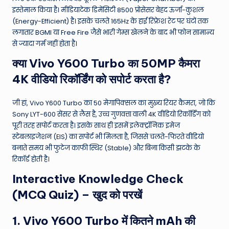
इस्तेमाल किया है।
मीडियाटेक डिमेंसिटी 8500 प्रोसेसर बेहद ऊर्जा-कुशल
(Energy-Efficient) है। इसके चलते 165Hz के हाई रिफ्रेश रेट पर घंटों तक
लगातार BGMI या Free Fire जैसे भारी गेम्स खेलने के बाद भी फोन सामान्य
से ज्यादा गर्म नहीं होता है।
क्या Vivo Y600 Turbo का 50MP कैमरा
4K वीडियो रिकॉर्डिंग को सपोर्ट करता है?
जी हां, Vivo Y600 Turbo का 50 मेगापिक्सल का मुख्य रियर कैमरा, जो कि
Sony LYT-600 सेंसर से लैस है, उच्च गुणवत्ता वाली 4K वीडियो रिकॉर्डिंग को
पूरी तरह सपोर्ट करता है।
इसके साथ ही इसमें इलेक्ट्रॉनिक इमेज
स्टेबलाइजेशन (EIS) का सपोर्ट भी मिलता है, जिससे चलते-फिरते वीडियो
बनाते समय भी फुटेज काफी स्थिर (Stable) और बिना किसी झटके के
रिकॉर्ड होती है।
Interactive Knowledge Check
(MCQ Quiz) – खुद को परखें
1. Vivo Y600 Turbo में कितने mAh की