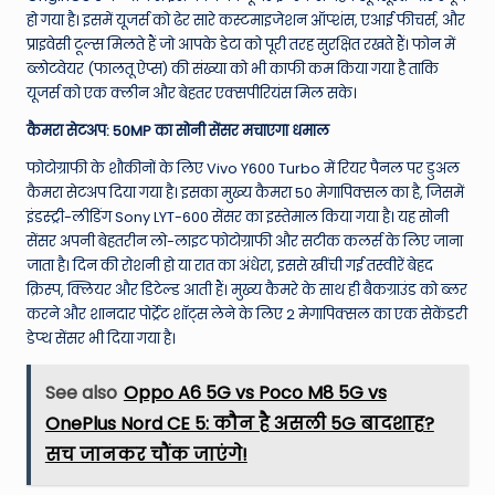
हो गया है। इसमें यूजर्स को ढेर सारे कस्टमाइजेशन ऑप्शंस, एआई फीचर्स, और
प्राइवेसी टूल्स मिलते हैं जो आपके डेटा को पूरी तरह सुरक्षित रखते हैं। फोन में
ब्लोटवेयर (फालतू ऐप्स) की संख्या को भी काफी कम किया गया है ताकि
यूजर्स को एक क्लीन और बेहतर एक्सपीरियंस मिल सके।
कैमरा सेटअप: 50MP का सोनी सेंसर मचाएगा धमाल
फोटोग्राफी के शौकीनों के लिए Vivo Y600 Turbo में रियर पैनल पर डुअल
कैमरा सेटअप दिया गया है। इसका मुख्य कैमरा 50 मेगापिक्सल का है, जिसमें
इंडस्ट्री-लीडिंग Sony LYT-600 सेंसर का इस्तेमाल किया गया है।
यह सोनी
सेंसर अपनी बेहतरीन लो-लाइट फोटोग्राफी और सटीक कलर्स के लिए जाना
जाता है। दिन की रोशनी हो या रात का अंधेरा, इससे खींची गई तस्वीरें बेहद
क्रिस्प, क्लियर और डिटेल्ड आती हैं। मुख्य कैमरे के साथ ही बैकग्राउंड को ब्लर
करने और शानदार पोर्ट्रेट शॉट्स लेने के लिए 2 मेगापिक्सल का एक सेकेंडरी
डेप्थ सेंसर भी दिया गया है।
See also
Oppo A6 5G vs Poco M8 5G vs
OnePlus Nord CE 5: कौन है असली 5G बादशाह?
सच जानकर चौंक जाएंगे!