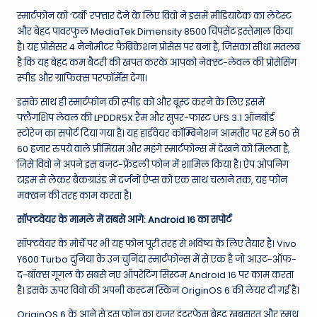
स्मार्टफोन को ‘टर्बो’ रफ्तार देने के लिए विवो ने इसमें मीडियाटेक का लेटेस्ट
और बेहद पावरफुल MediaTek Dimensity 8500 चिपसेट इस्तेमाल किया
है।
यह प्रोसेसर 4 नैनोमीटर फैब्रिकेशन प्रोसेस पर बना है, जिसका सीधा मतलब
है कि यह बेहद कम बैटरी की खपत करके आपको नेक्स्ट-लेवल की प्रोसेसिंग
स्पीड और ग्राफिक्स परफॉर्मेंस देगा।
इसके साथ ही स्मार्टफोन की स्पीड को और बूस्ट करने के लिए इसमें
फ्लैगशिप लेवल की LPDDR5X रैम और सुपर-फास्ट UFS 3.1 ऑनबोर्ड
स्टोरेज का सपोर्ट दिया गया है।
यह हार्डवेयर कॉम्बिनेशन आमतौर पर हमें 50 से
60 हजार रुपये वाले प्रीमियम और महंगे स्मार्टफोन्स में देखने को मिलता है,
जिसे विवो ने अपने इस बजट-फ्रेंडली फोन में शामिल किया है। ऐप ओपनिंग
टाइम से लेकर बैकग्राउंड में दर्जनों ऐप्स को एक साथ चलाने तक, यह फोन
मक्खन की तरह काम करता है।
सॉफ्टवेयर के मामले में सबसे आगे: Android 16 का सपोर्ट
सॉफ्टवेयर के मोर्चे पर भी यह फोन पूरी तरह से भविष्य के लिए तैयार है। Vivo
Y600 Turbo दुनिया के उन चुनिंदा स्मार्टफोन्स में से एक है जो आउट-ऑफ-
द-बॉक्स गूगल के सबसे नए ऑपरेटिंग सिस्टम Android 16 पर काम करता
है। इसके ऊपर विवो की अपनी कस्टम स्किन OriginOS 6 की लेयर दी गई है।
OriginOS 6 के आने से इस फोन का यूजर इंटरफेस बेहद खूबसूरत और स्मूथ