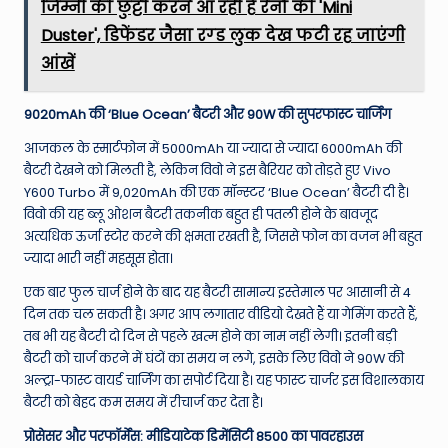
जिम्नी की छुट्टी करने आ रही है रेनो की 'Mini
Duster', डिफेंडर जैसा रग्ड लुक देख फटी रह जाएंगी
आंखें
9020mAh की ‘Blue Ocean’ बैटरी और 90W की सुपरफास्ट चार्जिंग
आजकल के स्मार्टफोन में 5000mAh या ज्यादा से ज्यादा 6000mAh की
बैटरी देखने को मिलती है, लेकिन विवो ने इस बैरियर को तोड़ते हुए Vivo
Y600 Turbo में 9,020mAh की एक मॉन्स्टर ‘Blue Ocean’ बैटरी दी है।
विवो की यह ब्लू ओशन बैटरी तकनीक बहुत ही पतली होने के बावजूद
अत्यधिक ऊर्जा स्टोर करने की क्षमता रखती है, जिससे फोन का वजन भी बहुत
ज्यादा भारी नहीं महसूस होता।
एक बार फुल चार्ज होने के बाद यह बैटरी सामान्य इस्तेमाल पर आसानी से 4
दिन तक चल सकती है। अगर आप लगातार वीडियो देखते हैं या गेमिंग करते हैं,
तब भी यह बैटरी दो दिन से पहले खत्म होने का नाम नहीं लेगी। इतनी बड़ी
बैटरी को चार्ज करने में घंटों का समय न लगे, इसके लिए विवो ने 90W की
अल्ट्रा-फास्ट वायर्ड चार्जिंग का सपोर्ट दिया है।
यह फास्ट चार्जर इस विशालकाय
बैटरी को बेहद कम समय में रीचार्ज कर देता है।
प्रोसेसर और परफॉर्मेंस: मीडियाटेक डिमेंसिटी 8500 का पावरहाउस