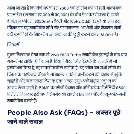
माना जा रहा है कि विवो अपनी इस Y600 टर्बो सीरीज को भी इसी आक्रामक
प्राइस रेंज (लगभग ₹27,000 से ₹30,000) के बीच पेश करने वाला है। इतने
बेमिसाल फीचर्स, 9020mAh बैटरी और 165Hz OLED डिस्प्ले के साथ इस
कीमत पर यह स्मार्टफोन सीधे तौर पर वनप्लस, शाओमी और सैमसंग जैसी
बड़ी कंपनियों के मिड-रेंज स्मार्टफोन्स की छुट्टी करने का माद्दा रखता है।
निष्कर्ष
कुल मिलाकर देखा जाए तो Vivo Y600 Turbo स्मार्टफोन इंडस्ट्री में एक बड़ा
गेम-चेंजर साबित होने वाला है। विवो ने बैटरी और डिस्प्ले के मामले में जो
इनोवेशन किया है, वह वाकई काबिले तारीफ है। यह फोन उन सभी लोगों के
लिए एक परफेक्ट चॉइस है जो बार-बार फोन चार्ज करने की झंझट से मुक्ति
चाहते हैं और बिना किसी लैग के एक अल्ट्रा-स्मूथ फ्लैगशिप अनुभव का
आनंद लेना चाहते हैं। 50MP का सोनी कैमरा और मीडियाटेक डिमेंसिटी 8500
प्रोसेसर मिलकर इसे अपने सेगमेंट का सबसे खतरनाक और वैल्यू-फॉर-मनी
स्मार्टफोन बनाते हैं।
People Also Ask (FAQs) – अक्सर पूछे
जाने वाले सवाल