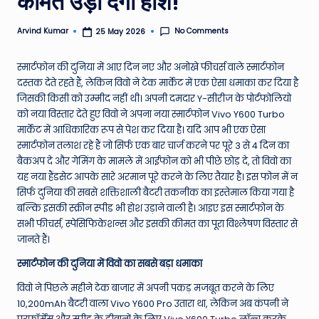
कीमत उड़ा देगी होश!
e
No Comments
Arvind Kumar
25 May 2026
Posted
N
by
e
स्मार्टफोन की दुनिया में आए दिन नए और अनोखे फीचर्स वाले स्मार्टफोन
दस्तक देते रहते हैं, लेकिन विवो ने टेक मार्केट में एक ऐसा धमाका कर दिया है
w
जिसकी किसी को उम्मीद नहीं थी। अपनी दमदार Y-सीरीज के पोर्टफोलियो
s
को नया विस्तार देते हुए विवो ने अपना नया स्मार्टफोन Vivo Y600 Turbo
मार्केट में आधिकारिक रूप से पेश कर दिया है। यदि आप भी एक ऐसा
A
स्मार्टफोन तलाश रहे हैं जो सिर्फ एक बार चार्ज करने पर पूरे 3 से 4 दिन का
ro
बैकअप दे और गेमिंग के मामले में आईफोन को भी पीछे छोड़ दे, तो विवो का
यह नया हैंडसेट आपके सारे अरमान पूरे करने के लिए तैयार है। इस फोन में न
u
सिर्फ दुनिया की सबसे शक्तिशाली बैटरी तकनीक का इस्तेमाल किया गया है
n
बल्कि इसकी स्क्रीन स्पीड भी होश उड़ाने वाली है। आइए इस स्मार्टफोन के
सभी फीचर्स, स्पेसिफिकेशन्स और इसकी कीमत का पूरा विश्लेषण विस्तार से
d
जानते हैं।
T
स्मार्टफोन की दुनिया में विवो का सबसे बड़ा धमाका
h
विवो ने पिछले महीने टेक बाजार में अपनी पकड़ मजबूत करने के लिए
e
10,200mAh बैटरी वाला Vivo Y600 Pro उतारा था, लेकिन अब कंपनी ने