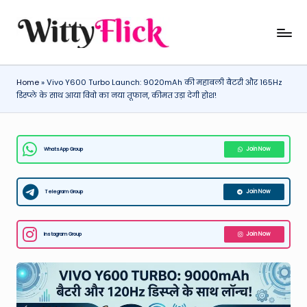
Skip
W
WittyFlick:
to
Latest
content
it
Weather,
Home
»
Vivo Y600 Turbo Launch: 9020mAh की महाबली बैटरी और 165Hz
ty
Tech
डिस्प्ले के साथ आया विवो का नया तूफान, कीमत उड़ा देगी होश!
&
Fl
Movie
ic
News
WhatsApp Group
Join Now
k:
Around
The
L
World
Telegram Group
Join Now
a
t
Instagram Group
Join Now
e
st
W