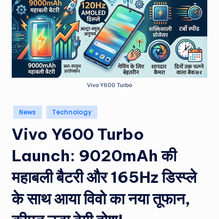
e
a
t
h
er
,
Vivo Y600 Turbo
T
Posted
News
Technology
e
in
Vivo Y600 Turbo
c
h
Launch: 9020mAh की
&
महाबली बैटरी और 165Hz डिस्प्ले
M
के साथ आया विवो का नया तूफान,
o
vi