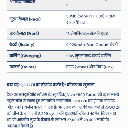
ऑपरेटिंग सिस्टम
6
50MP (Sony LYT-600) + 2MP
मुख्य कैमरा (Rear)
डुअल कैमरा
फ्रंट कैमरा (Front)
16 मेगापिक्सल सेल्फी शूटर
बैटरी (Battery)
9,020mAh ‘Blue Ocean’ बैटरी
चार्जिंग (Charging)
90W सुपरफास्ट वायर्ड चार्जिंग
कलर्स (Colors)
वाइट (White) और पिंक (Pink)
क्या यह iQOO Z11 का रीब्रांडेड वर्जन है? कीमत का खुलासा
टेक एक्सपर्ट्स और लीक्स के मुताबिक, Vivo Y600 Turbo को कुछ समय
पहले चीन में लॉन्च हुए लोकप्रिय स्मार्टफोन iQOO Z11 का ही एक रीब्रांडेड
और अपग्रेड वर्जन बताया जा रहा है। अगर हम कीमत की बात करें तो iQOO Z11
को चीन के बाजार में 2,299 युआन की शुरुआती कीमत पर पेश किया गया
था, जो भारतीय मुद्रा के हिसाब से लगभग 27,000 से 28,000 रुपये के
आसपास बैठती है।