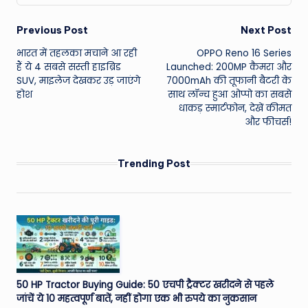
Post
Previous Post
Next Post
भारत में तहलका मचाने आ रही
OPPO Reno 16 Series
navigation
हैं ये 4 सबसे सस्ती हाइब्रिड
Launched: 200MP कैमरा और
SUV, माइलेज देखकर उड़ जाएंगे
7000mAh की तूफानी बैटरी के
होश
साथ लॉन्च हुआ ओप्पो का सबसे
धाकड़ स्मार्टफोन, देखें कीमत
और फीचर्स!
Trending Post
50 HP Tractor Buying Guide: 50 एचपी ट्रैक्टर खरीदने से पहले
जांचें ये 10 महत्वपूर्ण बातें, नहीं होगा एक भी रुपये का नुकसान