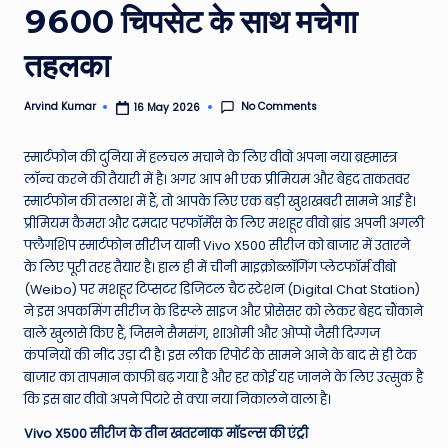
9600 चिपसेट के साथ मचेगा
e
N
तहलका
e
No Comments
Arvind Kumar
16 May 2026
Posted
w
by
s
स्मार्टफोन की दुनिया में हलचल मचाने के लिए वीवो अपना नया ब्रह्मास्त्र
लॉन्च करने की तैयारी में है। अगर आप भी एक प्रीमियम और बेहद ताकतवर
A
स्मार्टफोन की तलाश में हैं, तो आपके लिए एक बड़ी खुशखबरी सामने आई है।
ro
प्रीमियम कैमरा और दमदार परफॉर्मेंस के लिए मशहूर वीवो ब्रांड अपनी अगली
फ्लैगशिप स्मार्टफोन सीरीज यानी Vivo X500 सीरीज को बाजार में उतारने
u
के लिए पूरी तरह तैयार है। हाल ही में चीनी माइक्रोब्लॉगिंग प्लेटफॉर्म वीबो
n
(Weibo) पर मशहूर टिप्सटर डिजिटल चैट स्टेशन (Digital Chat Station)
ने इस अपकमिंग सीरीज के डिस्प्ले साइज और प्रोसेसर को लेकर बेहद चौंकाने
d
वाले खुलासे किए हैं, जिसने सैमसंग, शाओमी और ओप्पो जैसी दिग्गज
T
कंपनियों की नींद उड़ा दी है।
इस लीक रिपोर्ट के सामने आने के बाद से ही टेक
बाजार का तापमान काफी बढ़ गया है और हर कोई यह जानने के लिए उत्सुक है
h
कि इस बार वीवो अपने पिटारे से क्या नया निकालने वाला है।
e
Vivo X500 सीरीज के तीन खतरनाक मॉडल्स की एंट्री