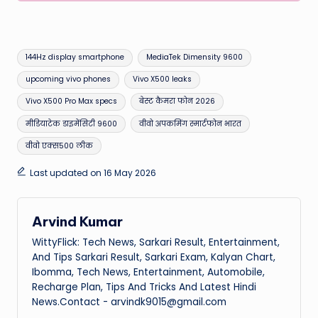
Tags:
144Hz display smartphone
MediaTek Dimensity 9600
upcoming vivo phones
Vivo X500 leaks
Vivo X500 Pro Max specs
बेस्ट कैमरा फोन 2026
मीडियाटेक डाइमेंसिटी 9600
वीवो अपकमिंग स्मार्टफोन भारत
वीवो एक्स500 लीक
Last updated on 16 May 2026
Arvind Kumar
WittyFlick: Tech News, Sarkari Result, Entertainment,
And Tips Sarkari Result, Sarkari Exam, Kalyan Chart,
Ibomma, Tech News, Entertainment, Automobile,
Recharge Plan, Tips And Tricks And Latest Hindi
News.Contact - arvindk9015@gmail.com