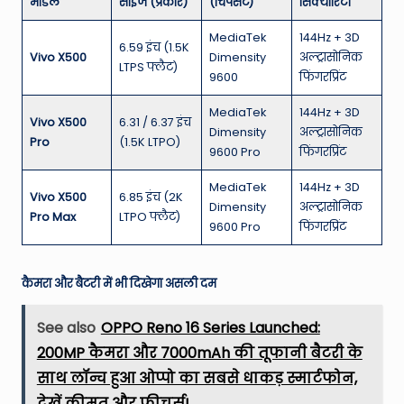
मॉडल
साइज (प्रकार)
(चिपसेट)
सिक्योरिटी
MediaTek
144Hz + 3D
6.59 इंच (1.5K
Vivo X500
Dimensity
अल्ट्रासोनिक
LTPS फ्लैट)
9600
फिंगरप्रिंट
MediaTek
144Hz + 3D
Vivo X500
6.31 / 6.37 इंच
Dimensity
अल्ट्रासोनिक
Pro
(1.5K LTPO)
9600 Pro
फिंगरप्रिंट
MediaTek
144Hz + 3D
Vivo X500
6.85 इंच (2K
Dimensity
अल्ट्रासोनिक
Pro Max
LTPO फ्लैट)
9600 Pro
फिंगरप्रिंट
कैमरा और बैटरी में भी दिखेगा असली दम
See also
OPPO Reno 16 Series Launched:
200MP कैमरा और 7000mAh की तूफानी बैटरी के
साथ लॉन्च हुआ ओप्पो का सबसे धाकड़ स्मार्टफोन,
देखें कीमत और फीचर्स!