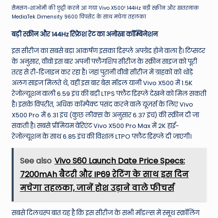
सैमसंग-शाओमी की छुट्टी करने आ गया Vivo X500! 144Hz बड़ी स्क्रीन और खतरनाक
MediaTek Dimensity 9600 चिपसेट के साथ मचेगा तहलका
बड़ी स्क्रीन और 144Hz रिफ्रेश रेट का अनोखा कॉम्बिनेशन
इस सीरीज का सबसे बड़ा आकर्षण इसका डिस्प्ले अपग्रेड होने वाला है। टिप्सटर
के अनुसार, वीवो इस बार अपनी फ्लैगशिप सीरीज के स्क्रीन साइज को पूरी
तरह से री-डिजाइन कर रहा है। जहां पुरानी वीवो सीरीज में ग्राहकों को थोड़े
अलग साइज मिलते थे, वहीं इस बार बेस मॉडल यानी Vivo X500 में 1.5K
रेजोल्यूशन वाली 6.59 इंच की बड़ी LTPS फ्लैट डिस्प्ले देखने को मिल सकती
है। इसके विपरीत, अधिक कॉम्पैक्ट पसंद करने वाले यूज़र्स के लिए Vivo
X500 Pro में 6.31 इंच (कुछ लीक्स के अनुसार 6.37 इंच) की स्क्रीन दी जा
सकती है। सबसे प्रीमियम वेरिएंट Vivo X500 Pro Max में 2K हाई-
रेजोल्यूशन के साथ 6.85 इंच की विशाल LTPO फ्लैट डिस्प्ले दी जाएगी।
See also
Vivo S60 Launch Date Price Specs:
7200mAh बैटरी और IP69 रेटिंग के साथ इस दिन
मचेगा तहलका, जानें होश उड़ाने वाले फीचर्स
सबसे दिलचस्प बात यह है कि इस सीरीज के सभी मॉडल्स में स्मूथ स्क्रॉलिंग