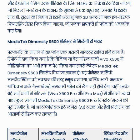
और बेहतरीन गेमिंग एक्सपीरियंस के लिए 144Hz का रिफ्रेश रेट दिया जाएगा,
जो पिछली जनरेशन के 120Hz के मुकाबले एक बहुत बड़ा अपग्रेड है। इसके
साथ ही, सुरक्षा के लिहाज से इसमें अत्याधुनिक 3D अल्ट्रासोनिक इन-डिस्प्ले
फिंगरप्रिंट सेंसर फिट किया जाएगा, जो पलक झपकते ही फोन को अनलॉक
कर देगा।
MediaTek Dimensity 9600 प्रोसेसर से मिलेगी रॉ पावर
परफॉर्मेंस के मामले में यह फोन एक असली मॉन्स्टर साबित होने वाला है।
रिपोर्ट में दावा किया गया है कि वैनिला या बेस मॉडल यानी Vivo X500 में
मीडियाटेक का अभी तक न पेश किया गया सबसे लेटेस्ट MediaTek
Dimensity 9600 चिपसेट दिया जा सकता है। यह प्रोसेसर न सिर्फ
मल्टीटास्किंग को मक्खन की तरह स्मूथ बनाएगा, बल्कि भारी-भरकम
ग्राफिक्स वाले गेम्स खेलते समय भी फोन को लैग नहीं होने देगा। वहीं इसके
बड़े भाई यानी प्रो मॉडल्स (Vivo X500 Pro और Pro Max) में और भी ज्यादा
पावरफुल आगामी MediaTek Dimensity 9600 Pro चिपसेट मिलने की
पूरी उम्मीद है, जो आर्टिफिशियल इंटेलिजेंस (AI) टास्क और हैवी प्रोसेसिंग को
आसानी से हैंडल कर सकता है।
स्मार्टफोन
संभावित डिस्प्ले
प्रोसेसर
रिफ्रेश रेट और