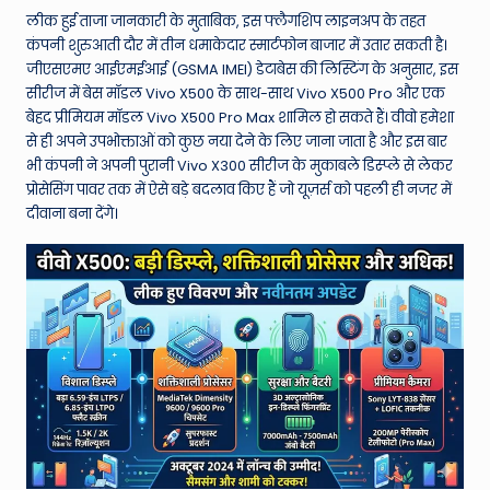
W
लीक हुई ताजा जानकारी के मुताबिक, इस फ्लैगशिप लाइनअप के तहत
o
कंपनी शुरुआती दौर में तीन धमाकेदार स्मार्टफोन बाजार में उतार सकती है।
जीएसएमए आईएमईआई (GSMA IMEI) डेटाबेस की लिस्टिंग के अनुसार, इस
rl
सीरीज में बेस मॉडल Vivo X500 के साथ-साथ Vivo X500 Pro और एक
d
बेहद प्रीमियम मॉडल Vivo X500 Pro Max शामिल हो सकते हैं। वीवो हमेशा
से ही अपने उपभोक्ताओं को कुछ नया देने के लिए जाना जाता है और इस बार
भी कंपनी ने अपनी पुरानी Vivo X300 सीरीज के मुकाबले डिस्प्ले से लेकर
प्रोसेसिंग पावर तक में ऐसे बड़े बदलाव किए हैं जो यूज़र्स को पहली ही नजर में
दीवाना बना देंगे।