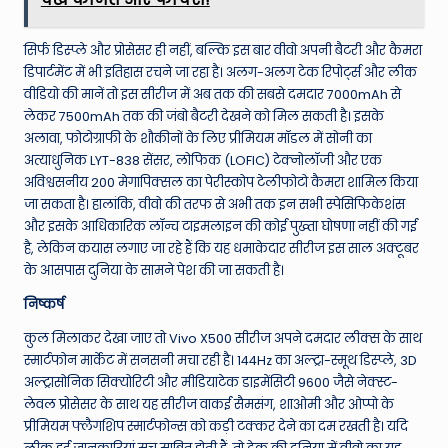
सिर्फ डिस्प्ले और प्रोसेसर ही नहीं, बल्कि इस बार वीवो अपनी बैटरी और कैमरा
डिपार्टमेंट में भी इतिहास रचने जा रहा है। अलग-अलग टेक रिपोर्ट्स और लीक
वीडियो की मानें तो इस सीरीज में अब तक की सबसे दमदार 7000mAh से
लेकर 7500mAh तक की जंबो बैटरी देखने को मिल सकती है।
इसके
अलावा, फोटोग्राफी के शौकीनों के लिए प्रीमियम मॉडल में सोनी का
अत्याधुनिक LYT-838 सेंसर, लोफिक (LOFIC) टेक्नोलॉजी और एक
अविश्वसनीय 200 मेगापिक्सल का पेरीस्कोप टेलीफोटो कैमरा शामिल किया
जा सकता है।
हालांकि, वीवो की तरफ से अभी तक इन सभी स्पेसिफिकेशंस
और इसके आधिकारिक लॉन्च टाइमलाइन की कोई पुख्ता घोषणा नहीं की गई
है, लेकिन कयास लगाए जा रहे हैं कि यह धमाकेदार सीरीज इस साल अक्टूबर
के आसपास दुनिया के सामने पेश की जा सकती है।
निष्कर्ष
कुल मिलाकर देखा जाए तो Vivo X500 सीरीज अपने दमदार लीक्स के साथ
स्मार्टफोन मार्केट में सनसनी मचा रही है। 144Hz का अल्ट्रा-स्मूथ डिस्प्ले, 3D
अल्ट्रासोनिक सिक्योरिटी और मीडियाटेक डाइमेंसिटी 9600 जैसे नेक्स्ट-
लेवल प्रोसेसर के साथ यह सीरीज वाकई सैमसंग, शाओमी और ओप्पो के
प्रीमियम फ्लैगशिप स्मार्टफोन्स को कड़ी टक्कर देने का दम रखती है। यदि