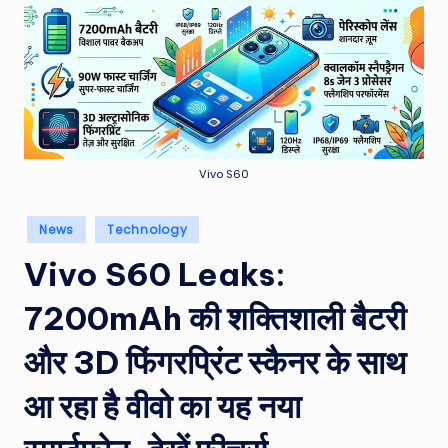
e
a
t
h
er
,
Vivo S60
T
Posted
News
Technology
e
in
Vivo S60 Leaks:
c
h
7200mAh की शक्तिशाली बैटरी
&
और 3D फिंगरप्रिंट स्कैनर के साथ
M
आ रहा है वीवो का यह नया
o
vi