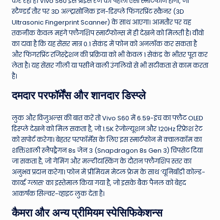
कर रहा है। Vivo S60 इस प्राइस रेंज का पहला ऐसा स्मार्टफोन होगा, जो
स्टैण्डर्ड तौर पर 3D अल्ट्रासोनिक इन-डिस्प्ले फिंगरप्रिंट स्कैनर (3D
Ultrasonic Fingerprint Scanner) के साथ आएगा। आमतौर पर यह
तकनीक केवल महंगे फ्लैगशिप स्मार्टफोन्स में ही देखने को मिलती है। वीवो
का दावा है कि यह सेंसर मात्र 0.1 सेकंड में फोन को अनलॉक कर सकता है
और फिंगरप्रिंट रजिस्ट्रेशन की प्रक्रिया को भी केवल 1 सेकंड के भीतर पूरा कर
लेता है। यह सेंसर गीली या पसीने वाली उंगलियों से भी सटीकता से काम करता
है।
दमदार परफॉर्मेंस और शानदार डिस्प्ले
लुक और विजुअल्स की बात करें तो Vivo S60 में 6.59-इंच का फ्लैट OLED
डिस्प्ले देखने को मिल सकता है, जो 1.5K रेजोल्यूशन और 120Hz रिफ्रेश रेट
को सपोर्ट करेगा। बेहतर परफॉर्मेंस के लिए इस स्मार्टफोन में क्वालकॉम का
शक्तिशाली स्नैपड्रैगन 8s जेन 3 (Snapdragon 8s Gen 3) चिपसेट दिया
जा सकता है, जो गेमिंग और मल्टीटास्किंग के दौरान फ्लैगशिप स्तर का
अनुभव प्रदान करेगा। फोन में प्रीमियम मेटल फ्रेम के साथ ‘यूनिबॉडी कोल्ड-
कार्व्ड ग्लास’ का इस्तेमाल किया गया है, जो इसके बैक पैनल को बेहद
आकर्षक सिल्वर-व्हाइट लुक देता है।
कैमरा और अन्य प्रीमियम स्पेसिफिकेशन्स