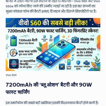
W
बाजार में उतारा जाएगा। इस सीरीज़ के तहत दो मॉडल्स— Vivo S60 और Vivo
S60e को लॉन्च किए जाने की उम्मीद जताई जा रही है। इस बार कंपनी का
o
मुख्य फोकस फोन की बैटरी क्षमता, डिजाइन और डिस्प्ले सिक्योरिटी पर है।
rl
d
Vivo S60
7200mAh की ‘ब्लू ओशन’ बैटरी और 90W
फास्ट चार्जिंग
इस स्मार्टफोन की सबसे बड़ी खासियत इसकी विशालकाय बैटरी होने वाली है।