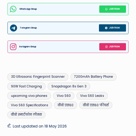
WhatsApp Group
Join Now
Telegram Group
Join Now
Instagram Group
Join Now
Tags:
3D Ultrasonic Fingerprint Scanner
7200mAh Battery Phone
90W Fast Charging
Snapdragon 8s Gen 3
upcoming vivo phones
Vivo S60
Vivo S60 Leaks
Vivo S60 Specifications
वीवो एस60
वीवो एस60 फीचर्स
वीवो स्मार्टफोन लीक्स
Last updated on 18 May 2026