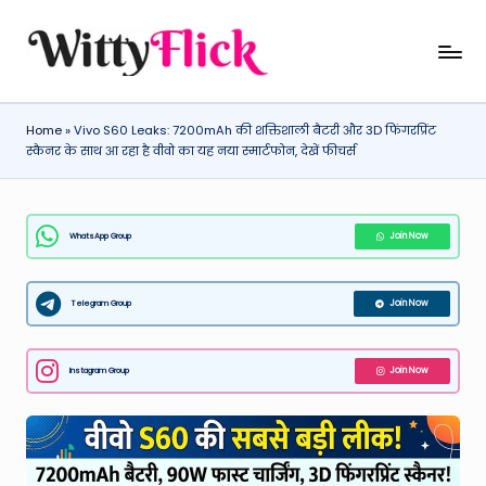
Skip
W
WittyFlick:
to
Latest
content
it
Weather,
Home
»
Vivo S60 Leaks: 7200mAh की शक्तिशाली बैटरी और 3D फिंगरप्रिंट
ty
Tech
स्कैनर के साथ आ रहा है वीवो का यह नया स्मार्टफोन, देखें फीचर्स
&
Fl
Movie
ic
News
WhatsApp Group
Join Now
k:
Around
The
L
World
Telegram Group
Join Now
a
t
Instagram Group
Join Now
e
st
W