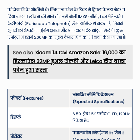
फोटोग्राफी के शौकीनों के लिए इस फोन के रियर में ट्रिपल कैमरा सेटअप
दिया जाएगा। लीक्स की मानें तो इसमें सोनी IMX8-सीरीज़ का पेरिस्कोप
टेलीफोटो (Periscope Telephoto) लेंस शामिल हो सकता है, जिससे
यूज़र्स को बेहतरीन ज़ूमिंग क्षमता और शानदार पोर्ट्रेट शॉट्स मिलेंगे। कुछ
रिपोर्ट्स में इसमें 200MP का मुख्य कैमरा होने का भी दावा किया जा रहा है।
See also
Xiaomi 14 Civi Amazon Sale: ₹16,000 का
डिस्काउंट! 32MP डुअल सेल्फी और Leica लेंस वाला
फोन हुआ सस्ता
संभावित स्पेसिफिकेशन्स
फीचर्स (Features)
(Expected Specifications)
6.59-इंच 1.5K फ्लैट OLED, 120Hz
डिस्प्ले
रिफ्रेश रेट
क्वालकॉम स्नैपड्रैगन 8s जेन 3
प्रोसेसर
(Snapdragon 8s Gen 3)