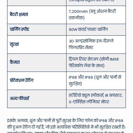
7,200mAh (ब्लू ओशन बैटरी
बैटरी क्षमता
तकनीक)
चार्जिंग स्पीड
90W वायर्ड फास्ट चार्जिंग
3D अल्ट्रासोनिक इन-डिस्प्ले
सुरक्षा
फिंगरप्रिंट सेंसर
ट्रिपल रियर सेटअप (सोनी IMX8
कैमरा
पेरिस्कोप लेंस के साथ)
IP68 और IP69 (धूल और पानी से
प्रोटेक्शन रेटिंग
सुरक्षित)
स्टीरियो ड्यूल स्पीकर्स, IR ब्लास्टर,
अन्य फीचर्स
X-एक्सिस लीनियर मोटर
इसके अलावा, धूल और पानी से पूरी सुरक्षा के लिए फोन को IP68 और IP69
की डुअल रेटिंग दी गई है, जो इसे अत्यधिक परिस्थितियों में भी सुरक्षित रखती है।