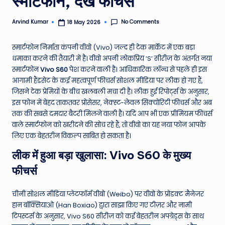
स्मार्टफोन, देखें फीचर्स
e
No Comments
Arvind Kumar
18 May 2026
Posted
N
by
e
स्मार्टफोन निर्माता कंपनी वीवो (Vivo) जल्द ही टेक मार्केट में एक बड़ा
धमाका करने की तैयारी में है। वीवो अपनी लोकप्रिय ‘S’ सीरीज़ के अंतर्गत नया
w
स्मार्टफोन
Vivo S60
पेश करने वाली है। आधिकारिक लॉन्च से पहले ही इस
s
आगामी हैंडसेट के कई महत्वपूर्ण फीचर्स सोशल मीडिया पर लीक हो गए हैं,
जिसने टेक प्रेमियों के बीच खलबली मचा दी है। लीक हुई रिपोर्ट्स के अनुसार,
A
इस फोन में बेहद ताकतवर प्रोसेसर, नेक्स्ट-लेवल सिक्योरिटी फीचर्स और अब
ro
तक की सबसे दमदार बैटरी मिलने वाली है। यदि आप भी एक प्रीमियम फीचर्स
वाले स्मार्टफोन को खरीदने की सोच रहे हैं, तो वीवो का यह नया फोन आपके
u
लिए एक बेहतरीन विकल्प साबित हो सकता है।
n
लीक में हुआ बड़ा खुलासा: Vivo S60 के मुख्य
d
फीचर्स
T
h
चीनी सोशल मीडिया प्लेटफॉर्म वीबो (Weibo) पर वीवो के प्रोडक्ट मैनेजर
हान बॉक्सियाओ (Han Boxiao) द्वारा साझा किए गए टीज़र और नामी
e
टिपस्टर्स के अनुसार, Vivo S60 सीरीज़ को कई बेहतरीन अपग्रेड्स के साथ