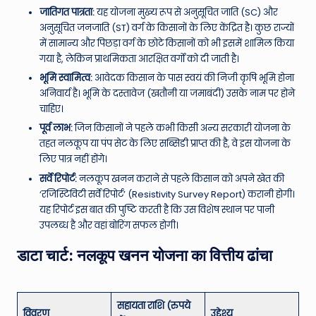
जातिगत पात्रता:
यह योजना मुख्य रूप से अनुसूचित जाति (SC) और
अनुसूचित जनजाति (ST) वर्ग के किसानों के लिए केंद्रित है। कुछ राज्यों
में सामान्य और पिछड़ा वर्ग के छोटे किसानों को भी इसमें शामिल किया
गया है, लेकिन प्राथमिकता आरक्षित वर्गों को दी जाती है।
भूमि स्वामित्व:
आवेदक किसान के पास स्वयं की निजी कृषि भूमि होना
अनिवार्य है। भूमि के दस्तावेज (खतौनी या जमाबंदी) उसके नाम पर होने
चाहिए।
पूर्व लाभ:
जिन किसानों ने पहले कभी किसी अन्य सरकारी योजना के
तहत नलकूप या पंप सेट के लिए सब्सिडी प्राप्त की है, वे इस योजना के
लिए पात्र नहीं होंगे।
सर्वे रिपोर्ट:
नलकूप खनन कराने से पहले किसान को अपने खेत की
‘रजिस्टिविटी सर्वे रिपोर्ट’ (Resistivity Survey Report) करानी होगी।
यह रिपोर्ट इस बात की पुष्टि करती है कि उस विशेष स्थान पर पानी
उपलब्ध है और वहां बोरिंग सफल होगी।
डाटा चार्ट: नलकूप खनन योजना का वित्तीय ढांचा
सहायता राशि (रुपये
विवरण
उद्देश्य