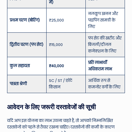
में)
नलकूप खनन और
प्रथम चरण (बोरिंग)
₹25,000
पाइपिंग सामग्री के
लिए
पंप सेट की खरीद और
द्वितीय चरण (पंप सेट)
₹15,000
बिजली/डीजल
कनेक्शन के लिए
प्रति लाभार्थी
कुल सहायता
₹40,000
अधिकतम लाभ
SC / ST / छोटे
आर्थिक रूप से
पात्रता श्रेणी
किसान
कमजोर वर्गों के लिए
आवेदन के लिए जरूरी दस्तावेजों की सूची
यदि आप इस योजना का लाभ उठाना चाहते हैं, तो आपको निम्नलिखित
दस्तावेजों को पहले से तैयार रखना चाहिए। दस्तावेजों की कमी के कारण