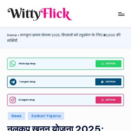
Skip
W
WittyFlick:
to
Latest
content
it
Weather,
Home
»
नलकूप खनन योजना 2025: किसानों को ट्यूबवेल के लिए ₹40,000 की
ty
Tech
सब्सिडी
&
Fl
Movie
ic
News
WhatsApp Group
Join Now
k:
Around
The
L
World
Telegram Group
Join Now
a
t
Instagram Group
Join Now
e
st
Posted
News
Sarkari Yojana
in
W
नलकूप खनन योजना 2025: