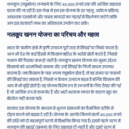
नलकूप (ट्यूबवेल) लगवाने के लिए 40,000 रुपये तक की आर्थिक सहायता
e
प्रदान की जा रही है। इस लेख में हम इस योजना के हर पहलू, आवेदन प्रक्रिया,
N
आवश्यक दस्तावेजों और पात्रता मापदंडों का गहराई से विश्लेषण करेंगे ताकि
आप इस सरकारी लाभ का अधिकतम उपयोग कर सकें।
e
नलकूप खनन योजना का परिचय और महत्व
w
s
भारत के ग्रामीण क्षेत्रों में कृषि उत्पादन पूरी तरह से सिंचाई पर निर्भर करता है।
A
आज भी देश के कई हिस्सों में किसान बारिश के भरोसे खेती करते हैं, जिससे
फसल की पैदावार कम हो जाती है। नलकूप खनन योजना का मुख्य उद्देश्य
ro
किसानों को आत्मनिर्भर बनाना और उन्हें सिंचाई के निजी साधन उपलब्ध
u
कराना है। जब किसान के पास अपना ट्यूबवेल होता है, तो वह समय पर फसलों
की सिंचाई कर सकता है, जिससे न केवल उत्पादन बढ़ता है बल्कि किसान की
n
आय में भी वृद्धि होती है। यह योजना विशेष रूप से उन वर्गों के लिए तैयार की गई
d
है जो आर्थिक रूप से कमजोर हैं और भारी भरकम लागत के कारण खुद का
बोरवेल नहीं करवा पाते।
T
सरकार इस योजना के माध्यम से भूजल संसाधनों का वैज्ञानिक तरीके से
h
दोहन करने को बढ़ावा दे रही है। योजना के अंतर्गत मिलने वाली 40,000 रुपये
e
की राशि को दो महत्वपूर्ण चरणों में विभाजित किया गया है। इसमें पहले चरण में
नलकूप की खुदाई (खनन) के लिए सहायता दी जाती है और दूसरे चरण में