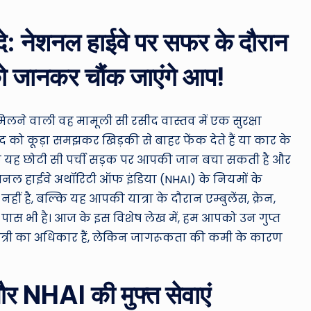
ro
u
यदे: नेशनल हाईवे पर सफर के दौरान
n
को जानकर चौंक जाएंगे आप!
d
T
िलने वाली वह मामूली सी रसीद वास्तव में एक सुरक्षा
को कूड़ा समझकर खिड़की से बाहर फेंक देते हैं या कार के
h
 है कि यह छोटी सी पर्ची सड़क पर आपकी जान बचा सकती है और
e
ेशनल हाईवे अथॉरिटी ऑफ इंडिया (NHAI) के नियमों के
ीं है, बल्कि यह आपकी यात्रा के दौरान एम्बुलेंस, क्रेन,
W
ास भी है। आज के इस विशेष लेख में, हम आपको उन गुप्त
o
य यात्री का अधिकार हैं, लेकिन जागरूकता की कमी के कारण
rl
और NHAI की मुफ्त सेवाएं
d