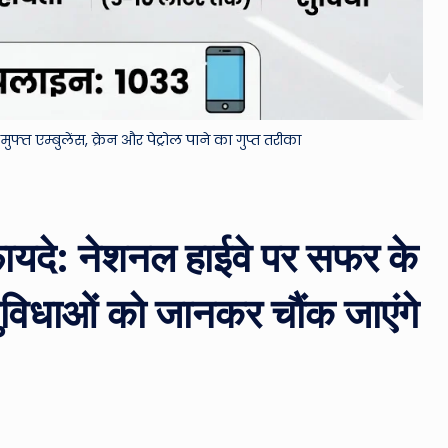
&
M
o
फ्त एम्बुलेंस, क्रेन और पेट्रोल पाने का गुप्त तरीका
vi
e
N
 फायदे: नेशनल हाईवे पर सफर के
e
सुविधाओं को जानकर चौंक जाएंगे
w
s
A