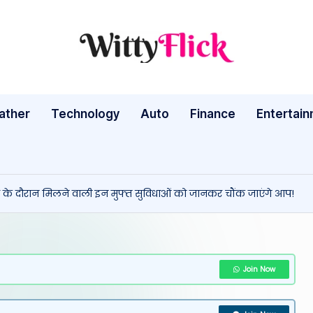
W
WittyFlick:
Latest
it
Weather,
ather
Technology
Auto
ty
Finance
Entertai
Tech
&
Fl
Movie
ic
News
र के दौरान मिलने वाली इन मुफ्त सुविधाओं को जानकर चौंक जाएंगे आप!
Around
k:
The
L
World
a
Join Now
te