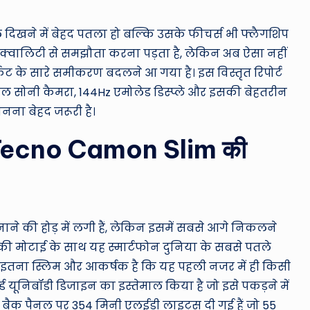
ro
u
ल दिखने में बेहद पतला हो बल्कि उसके फीचर्स भी फ्लैगशिप
ी क्वालिटी से समझौता करना पड़ता है, लेकिन अब ऐसा नहीं
n
र्केट के सारे समीकरण बदलने आ गया है। इस विस्तृत रिपोर्ट
d
ल सोनी कैमरा, 144Hz एमोलेड डिस्प्ले और इसकी बेहतरीन
नना बेहद जरूरी है।
T
रांति: Tecno Camon Slim की
h
e
W
े की होड़ में लगी हैं, लेकिन इसमें सबसे आगे निकलने
o
र की मोटाई के साथ यह स्मार्टफोन दुनिया के सबसे पतले
rl
न इतना स्लिम और आकर्षक है कि यह पहली नजर में ही किसी
ड यूनिबॉडी डिजाइन का इस्तेमाल किया है जो इसे पकड़ने में
d
 बैक पैनल पर 354 मिनी एलईडी लाइट्स दी गई हैं जो 55