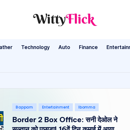
W
WittyFlick:
Latest
it
Weather,
ather
Technology
Auto
ty
Finance
Entertai
Tech
&
Fl
Movie
ic
News
Around
k:
The
L
World
Posted
Bappam
Entertainment
Ibomma
a
in
Border 2 Box Office: सनी देओल ने
te
सुल्तान को पछाड़ा! 16वें दिन कमाई में आया