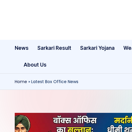
Skip
to
content
News
Sarkari Result
Sarkari Yojana
We
About Us
Home
»
Latest Box Office News