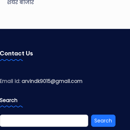
शेयर बाजार
Contact Us
Email id:
arvindk9015@gmail.com
Search
Search