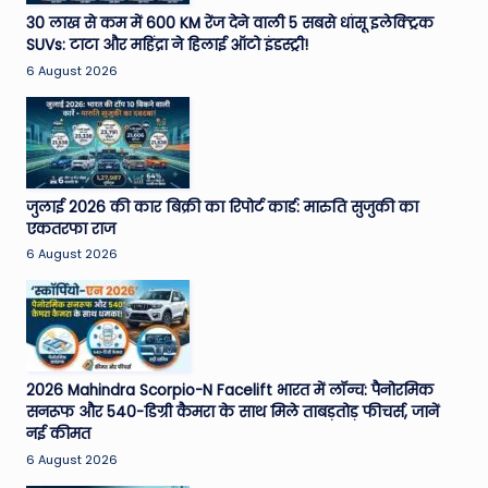
e
30 लाख से कम में 600 KM रेंज देने वाली 5 सबसे धांसू इलेक्ट्रिक
SUVs: टाटा और महिंद्रा ने हिलाई ऑटो इंडस्ट्री!
N
6 August 2026
e
w
s
A
जुलाई 2026 की कार बिक्री का रिपोर्ट कार्ड: मारुति सुजुकी का
एकतरफा राज
ro
6 August 2026
u
n
d
T
2026 Mahindra Scorpio-N Facelift भारत में लॉन्च: पैनोरमिक
सनरूफ और 540-डिग्री कैमरा के साथ मिले ताबड़तोड़ फीचर्स, जानें
h
नई कीमत
e
6 August 2026