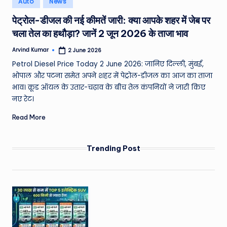
Auto
News
e
in
पेट्रोल-डीजल की नई कीमतें जारी: क्या आपके शहर में जेब पर
a
चला तेल का हथौड़ा? जानें 2 जून 2026 के ताजा भाव
t
Arvind Kumar
2 June 2026
h
Posted
by
Petrol Diesel Price Today 2 June 2026: जानिए दिल्ली, मुंबई,
er
भोपाल और पटना समेत अपने शहर में पेट्रोल-डीजल का आज का ताजा
,
भाव। क्रूड ऑयल के उतार-चढ़ाव के बीच तेल कंपनियों ने जारी किए
नए रेट।
T
Read More
e
c
Trending Post
h
&
M
o
vi