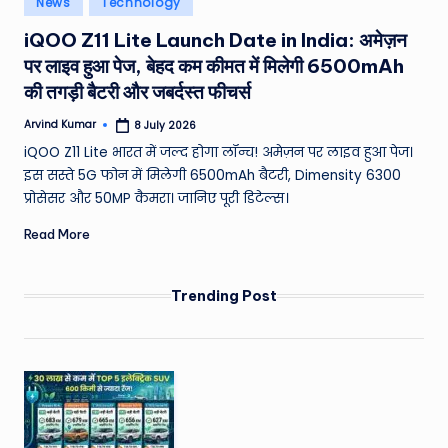
News
Technology
e
in
iQOO Z11 Lite Launch Date in India: अमेज़न
a
पर लाइव हुआ पेज, बेहद कम कीमत में मिलेगी 6500mAh
t
की तगड़ी बैटरी और जबर्दस्त फीचर्स
h
Arvind Kumar
8 July 2026
Posted
er
by
iQOO Z11 Lite भारत में जल्द होगा लॉन्च! अमेज़न पर लाइव हुआ पेज।
,
इस सस्ते 5G फोन में मिलेगी 6500mAh बैटरी, Dimensity 6300
प्रोसेसर और 50MP कैमरा। जानिए पूरी डिटेल्स।
T
Read More
e
c
Trending Post
h
&
M
o
vi