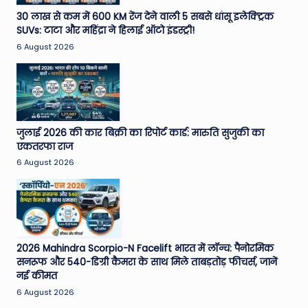
e
30 लाख से कम में 600 KM रेंज देने वाली 5 सबसे धांसू इलेक्ट्रिक
SUVs: टाटा और महिंद्रा ने हिलाई ऑटो इंडस्ट्री!
N
6 August 2026
e
w
s
A
जुलाई 2026 की कार बिक्री का रिपोर्ट कार्ड: मारुति सुजुकी का
एकतरफा राज
ro
6 August 2026
u
n
d
T
2026 Mahindra Scorpio-N Facelift भारत में लॉन्च: पैनोरमिक
सनरूफ और 540-डिग्री कैमरा के साथ मिले ताबड़तोड़ फीचर्स, जानें
h
नई कीमत
e
6 August 2026