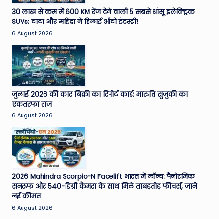
e
30 लाख से कम में 600 KM रेंज देने वाली 5 सबसे धांसू इलेक्ट्रिक
SUVs: टाटा और महिंद्रा ने हिलाई ऑटो इंडस्ट्री!
N
6 August 2026
e
w
s
A
जुलाई 2026 की कार बिक्री का रिपोर्ट कार्ड: मारुति सुजुकी का
एकतरफा राज
ro
6 August 2026
u
n
d
T
2026 Mahindra Scorpio-N Facelift भारत में लॉन्च: पैनोरमिक
सनरूफ और 540-डिग्री कैमरा के साथ मिले ताबड़तोड़ फीचर्स, जानें
h
नई कीमत
e
6 August 2026