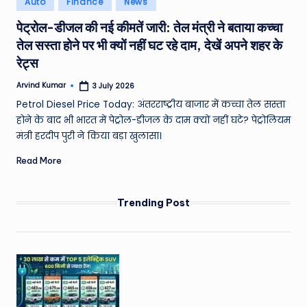
Auto
Finance
News
e
in
पेट्रोल-डीजल की नई कीमतें जारी: तेल मंत्री ने बताया कच्चा
a
तेल सस्ता होने पर भी क्यों नहीं घट रहे दाम, देखें अपने शहर के
t
रेट्स
h
Arvind Kumar
3 July 2026
Posted
er
by
Petrol Diesel Price Today: अंतरराष्ट्रीय बाजार में कच्चा तेल सस्ता
,
होने के बाद भी भारत में पेट्रोल-डीजल के दाम क्यों नहीं घटे? पेट्रोलियम
मंत्री हरदीप पुरी ने किया बड़ा खुलासा।
T
Read More
e
c
Trending Post
h
&
M
o
vi