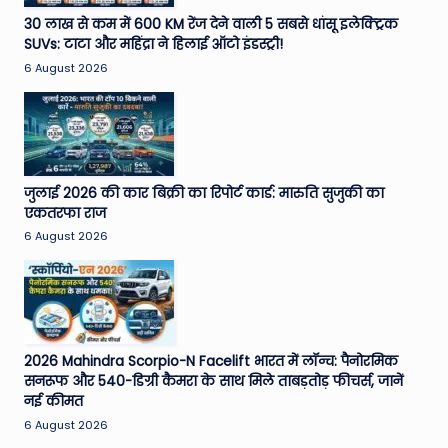
e
30 लाख से कम में 600 KM रेंज देने वाली 5 सबसे धांसू इलेक्ट्रिक
SUVs: टाटा और महिंद्रा ने हिलाई ऑटो इंडस्ट्री!
N
6 August 2026
e
w
s
A
जुलाई 2026 की कार बिक्री का रिपोर्ट कार्ड: मारुति सुजुकी का
एकतरफा राज
ro
6 August 2026
u
n
d
T
2026 Mahindra Scorpio-N Facelift भारत में लॉन्च: पैनोरमिक
सनरूफ और 540-डिग्री कैमरा के साथ मिले ताबड़तोड़ फीचर्स, जानें
h
नई कीमत
e
6 August 2026