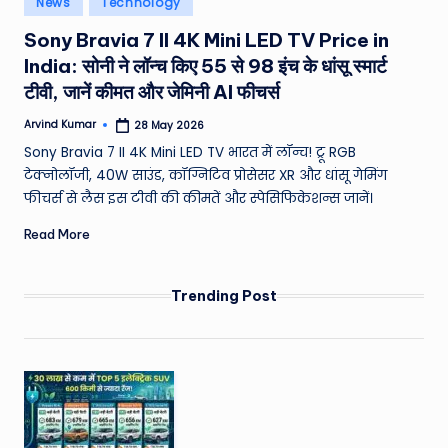
News
Technology
e
in
Sony Bravia 7 II 4K Mini LED TV Price in
a
India: सोनी ने लॉन्च किए 55 से 98 इंच के धांसू स्मार्ट
t
टीवी, जानें कीमत और जेमिनी AI फीचर्स
h
Arvind Kumar
28 May 2026
Posted
er
by
Sony Bravia 7 II 4K Mini LED TV भारत में लॉन्च! ट्रू RGB
,
टेक्नोलॉजी, 40W साउंड, कॉग्निटिव प्रोसेसर XR और धांसू गेमिंग
फीचर्स से लैस इस टीवी की कीमतें और स्पेसिफिकेशन्स जानें।
T
Read More
e
c
Trending Post
h
&
M
o
vi