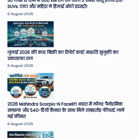
30 लाख से कम में 600 KM रेंज देने वाली 5 सबसे धांसू इलेक्ट्रिक
e
SUVs: टाटा और महिंद्रा ने हिलाई ऑटो इंडस्ट्री!
6 August 2026
N
e
w
s
जुलाई 2026 की कार बिक्री का रिपोर्ट कार्ड: मारुति सुजुकी का
A
एकतरफा राज
6 August 2026
ro
u
n
d
2026 Mahindra Scorpio-N Facelift भारत में लॉन्च: पैनोरमिक
T
सनरूफ और 540-डिग्री कैमरा के साथ मिले ताबड़तोड़ फीचर्स, जानें
नई कीमत
h
6 August 2026
e