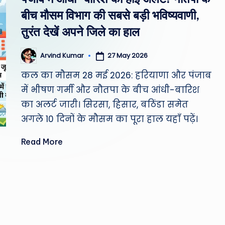
st
बीच मौसम विभाग की सबसे बड़ी भविष्यवाणी,
W
तुरंत देखें अपने जिले का हाल
e
27 May 2026
Arvind Kumar
Posted
by
a
कल का मौसम 28 मई 2026: हरियाणा और पंजाब
में भीषण गर्मी और नौतपा के बीच आंधी-बारिश
th
का अलर्ट जारी। सिरसा, हिसार, बठिंडा समेत
er
अगले 10 दिनों के मौसम का पूरा हाल यहाँ पढ़ें।
,
Read More
T
e
c
h