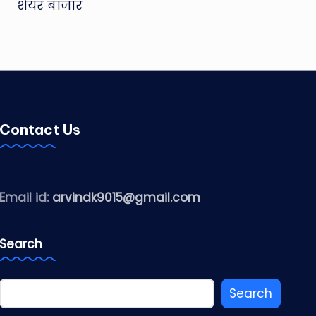
शेयर बाजार
Contact Us
Email id:
arvindk9015@gmail.com
Search
Search