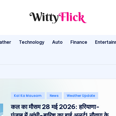
W
WittyFlick:
Latest
it
Weather,
ather
Technology
Auto
ty
Finance
Entertai
Tech
&
Fl
Movie
ic
News
Around
k:
The
L
World
Posted
Kal Ka Mausam
News
Weather Update
a
in
कल का मौसम 28 मई 2026: हरियाणा-
te
पंजाब में आंधी-बारिश का हाई अलर्ट! नौतपा के