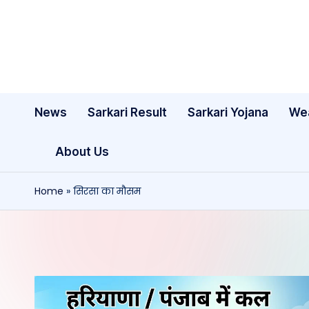
Skip
to
content
News
Sarkari Result
Sarkari Yojana
We
About Us
Home
»
सिरसा का मौसम