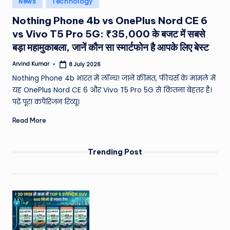
News
Technology
e
in
Nothing Phone 4b vs OnePlus Nord CE 6
a
vs Vivo T5 Pro 5G: ₹35,000 के बजट में सबसे
t
बड़ा महामुकाबला, जानें कौन सा स्मार्टफोन है आपके लिए बेस्ट
h
Arvind Kumar
8 July 2026
Posted
er
by
Nothing Phone 4b भारत में लॉन्च! जानें कीमत, फीचर्स के मामले में
,
यह OnePlus Nord CE 6 और Vivo T5 Pro 5G से कितना बेहतर है।
पढ़ें पूरा कंपैरिजन रिव्यू।
T
Read More
e
c
Trending Post
h
&
M
o
vi