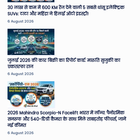
e
30 लाख से कम में 600 KM रेंज देने वाली 5 सबसे धांसू इलेक्ट्रिक
SUVs: टाटा और महिंद्रा ने हिलाई ऑटो इंडस्ट्री!
N
6 August 2026
e
w
s
A
जुलाई 2026 की कार बिक्री का रिपोर्ट कार्ड: मारुति सुजुकी का
एकतरफा राज
ro
6 August 2026
u
n
d
T
2026 Mahindra Scorpio-N Facelift भारत में लॉन्च: पैनोरमिक
सनरूफ और 540-डिग्री कैमरा के साथ मिले ताबड़तोड़ फीचर्स, जानें
h
नई कीमत
e
6 August 2026