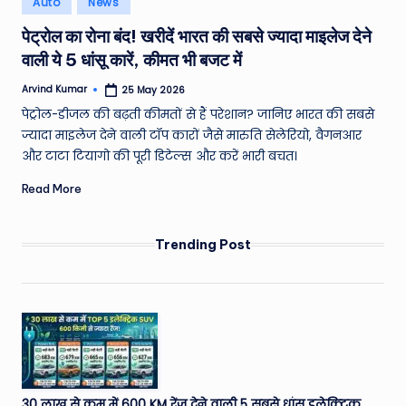
Auto
News
e
in
पेट्रोल का रोना बंद! खरीदें भारत की सबसे ज्यादा माइलेज देने
a
वाली ये 5 धांसू कारें, कीमत भी बजट में
t
Arvind Kumar
25 May 2026
h
Posted
by
पेट्रोल-डीजल की बढ़ती कीमतों से हैं परेशान? जानिए भारत की सबसे
er
ज्यादा माइलेज देने वाली टॉप कारों जैसे मारुति सेलेरियो, वैगनआर
,
और टाटा टियागो की पूरी डिटेल्स और करें भारी बचत।
T
Read More
e
c
Trending Post
h
&
M
o
vi
30 लाख से कम में 600 KM रेंज देने वाली 5 सबसे धांसू इलेक्ट्रिक