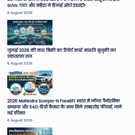
SUVs: टाटा और महिंद्रा ने हिलाई ऑटो इंडस्ट्री!
e
6 August 2026
N
e
w
s
जुलाई 2026 की कार बिक्री का रिपोर्ट कार्ड: मारुति सुजुकी का
A
एकतरफा राज
6 August 2026
ro
u
n
d
2026 Mahindra Scorpio-N Facelift भारत में लॉन्च: पैनोरमिक
T
सनरूफ और 540-डिग्री कैमरा के साथ मिले ताबड़तोड़ फीचर्स, जानें
नई कीमत
h
6 August 2026
e