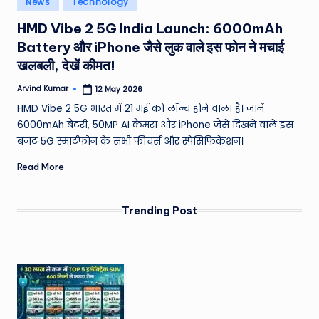
News
Technology
e
in
HMD Vibe 2 5G India Launch: 6000mAh
a
Battery और iPhone जैसे लुक वाले इस फोन ने मचाई
t
खलबली, देखें कीमत!
h
Arvind Kumar
12 May 2026
Posted
er
by
HMD Vibe 2 5G भारत में 21 मई को लॉन्च होने वाला है। जानें
,
6000mAh बैटरी, 50MP AI कैमरा और iPhone जैसे दिखने वाले इस
बजट 5G स्मार्टफोन के सभी फीचर्स और स्पेसिफिकेशन।
T
Read More
e
c
Trending Post
h
&
M
o
vi