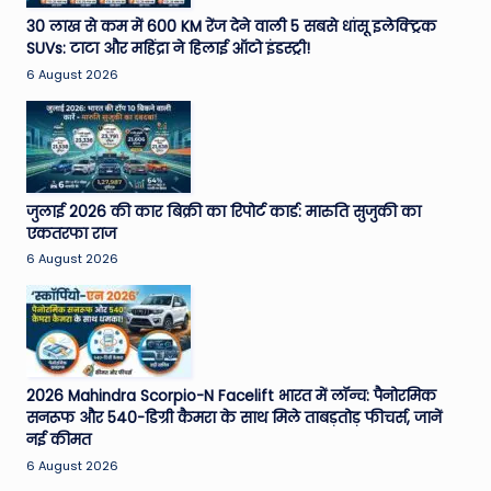
e
30 लाख से कम में 600 KM रेंज देने वाली 5 सबसे धांसू इलेक्ट्रिक
SUVs: टाटा और महिंद्रा ने हिलाई ऑटो इंडस्ट्री!
N
6 August 2026
e
w
s
A
जुलाई 2026 की कार बिक्री का रिपोर्ट कार्ड: मारुति सुजुकी का
एकतरफा राज
ro
6 August 2026
u
n
d
T
2026 Mahindra Scorpio-N Facelift भारत में लॉन्च: पैनोरमिक
सनरूफ और 540-डिग्री कैमरा के साथ मिले ताबड़तोड़ फीचर्स, जानें
h
नई कीमत
e
6 August 2026