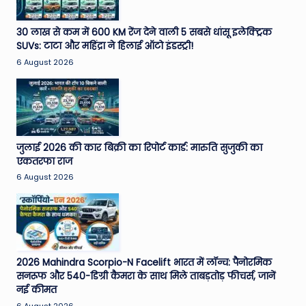
e
30 लाख से कम में 600 KM रेंज देने वाली 5 सबसे धांसू इलेक्ट्रिक
N
SUVs: टाटा और महिंद्रा ने हिलाई ऑटो इंडस्ट्री!
e
6 August 2026
w
s
A
जुलाई 2026 की कार बिक्री का रिपोर्ट कार्ड: मारुति सुजुकी का
ro
एकतरफा राज
u
6 August 2026
n
d
T
h
2026 Mahindra Scorpio-N Facelift भारत में लॉन्च: पैनोरमिक
सनरूफ और 540-डिग्री कैमरा के साथ मिले ताबड़तोड़ फीचर्स, जानें
e
नई कीमत