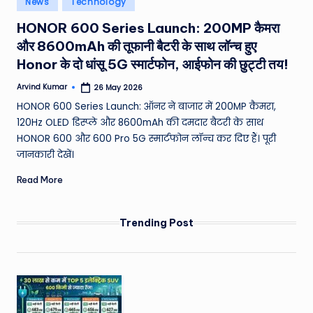
News
Technology
e
in
HONOR 600 Series Launch: 200MP कैमरा
a
और 8600mAh की तूफानी बैटरी के साथ लॉन्च हुए
t
Honor के दो धांसू 5G स्मार्टफोन, आईफोन की छुट्टी तय!
h
Arvind Kumar
26 May 2026
Posted
er
by
HONOR 600 Series Launch: ऑनर ने बाजार में 200MP कैमरा,
,
120Hz OLED डिस्प्ले और 8600mAh की दमदार बैटरी के साथ
HONOR 600 और 600 Pro 5G स्मार्टफोन लॉन्च कर दिए हैं। पूरी
T
जानकारी देखें।
e
Read More
c
h
Trending Post
&
M
o
vi