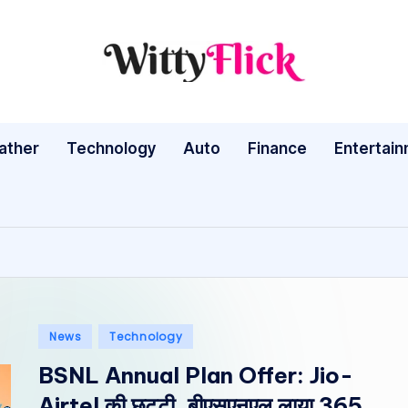
W
WittyFlick:
Latest
it
Weather,
ather
Technology
Auto
ty
Finance
Entertai
Tech
&
Fl
Movie
ic
News
Around
k:
The
L
World
Posted
News
Technology
a
in
BSNL Annual Plan Offer: Jio-
te
Airtel की छुट्टी, बीएसएनएल लाया 365