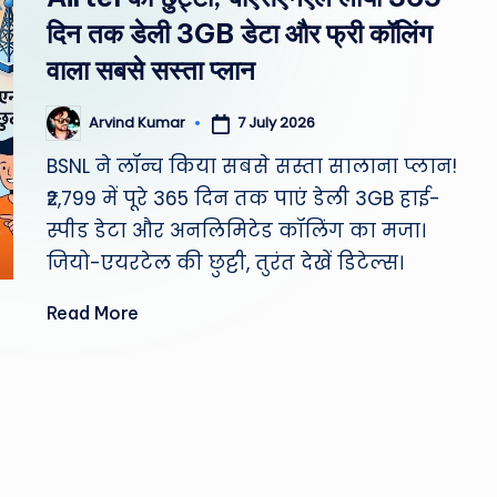
st
दिन तक डेली 3GB डेटा और फ्री कॉलिंग
W
वाला सबसे सस्ता प्लान
e
7 July 2026
Arvind Kumar
Posted
by
a
BSNL ने लॉन्च किया सबसे सस्ता सालाना प्लान!
₹2,799 में पूरे 365 दिन तक पाएं डेली 3GB हाई-
th
स्पीड डेटा और अनलिमिटेड कॉलिंग का मजा।
er
जियो-एयरटेल की छुट्टी, तुरंत देखें डिटेल्स।
,
Read More
T
e
c
h