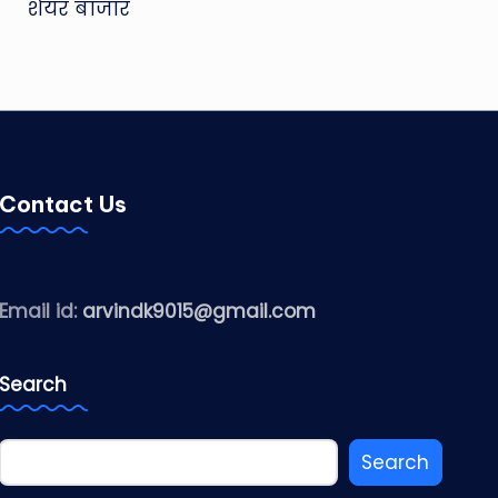
शेयर बाजार
Contact Us
Email id:
arvindk9015@gmail.com
Search
Search