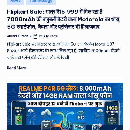
News
Technology
e
in
Flipkart Sale: मात्र ₹15,999 में मिल रहा है
a
7000mAh की बाहुबली बैटरी वाला Motorola का धांसू
t
5G स्मार्टफोन, कैमरा और प्रोसेसर भी हैं लाजवाब
h
Arvind Kumar
13 July 2026
Posted
er
by
Flipkart Sale पर Motorola का नया 5G स्मार्टफोन Moto G37
,
Power भारी डिस्काउंट के साथ मिल रहा है। जानिए 7000mAh बैटरी
वाले इस फोन की कीमत और फीचर्स।
T
Read More
e
c
h
&
M
o
vi