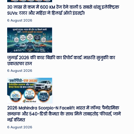
e
30 लाख से कम में 600 KM रेंज देने वाली 5 सबसे धांसू इलेक्ट्रिक
SUVs: टाटा और महिंद्रा ने हिलाई ऑटो इंडस्ट्री!
N
6 August 2026
e
w
s
A
जुलाई 2026 की कार बिक्री का रिपोर्ट कार्ड: मारुति सुजुकी का
एकतरफा राज
ro
6 August 2026
u
n
d
T
2026 Mahindra Scorpio-N Facelift भारत में लॉन्च: पैनोरमिक
सनरूफ और 540-डिग्री कैमरा के साथ मिले ताबड़तोड़ फीचर्स, जानें
h
नई कीमत
e
6 August 2026