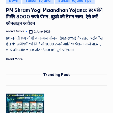
News
Sarkari Yojana
Sarkari Yojana Tips
e
in
PM Shram Yogi Maandhan Yojana: हर महीने
a
मिलेंगे 3000 रुपये पेंशन, बुढ़ापे की टेंशन खत्म, ऐसे करें
t
ऑनलाइन आवेदन
h
Arvind Kumar
2 June 2026
Posted
er
by
प्रधानमंत्री श्रम योगी मान-धन योजना (PM-SYM) के तहत असंगठित
,
क्षेत्र के श्रमिकों को मिलेगी 3000 रुपये मासिक पेंशन। जानें पात्रता,
चार्ट और ऑनलाइन रजिस्ट्रेशन की पूरी प्रक्रिया।
T
Read More
e
c
Trending Post
h
&
M
o
vi