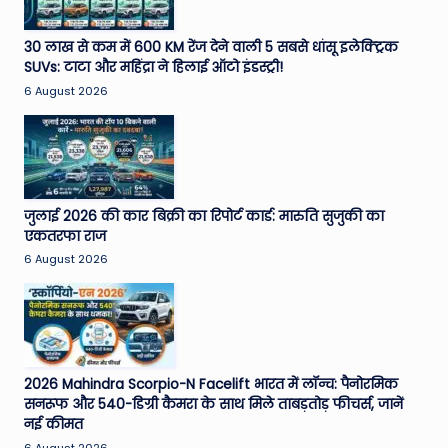
e
30 लाख से कम में 600 KM रेंज देने वाली 5 सबसे धांसू इलेक्ट्रिक
N
SUVs: टाटा और महिंद्रा ने हिलाई ऑटो इंडस्ट्री!
e
6 August 2026
w
s
A
जुलाई 2026 की कार बिक्री का रिपोर्ट कार्ड: मारुति सुजुकी का
ro
एकतरफा राज
u
6 August 2026
n
d
T
h
2026 Mahindra Scorpio-N Facelift भारत में लॉन्च: पैनोरमिक
सनरूफ और 540-डिग्री कैमरा के साथ मिले ताबड़तोड़ फीचर्स, जानें
e
नई कीमत