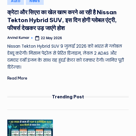
Auto
News
e
in
क्रेटा और सिएरा का खेल खत्म करने आ रही है Nissan
a
Tekton Hybrid SUV, इस दिन होगी ग्लोबल एंट्री,
t
फीचर्स देखकर उड़ जाएंगे होश
h
Arvind Kumar
22 May 2026
Posted
er
by
Nissan Tekton Hybrid SUV 9 जुलाई 2026 को भारत में ग्लोबल
,
डेब्यू करेगी। निसान पेट्रोल से प्रेरित डिजाइन, लेवल 2 ADAS और
दमदार टर्बो इंजन के साथ यह हुंडई क्रेटा को टक्कर देगी। जानिए पूरी
T
डिटेल्स।
e
Read More
c
h
Trending Post
&
M
o
vi