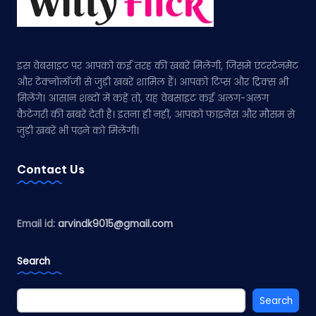
इस वेबसाइट पर आपको कई तरह की खबरें मिलेंगी, जिसमें एंटरटेनमेंट
और टेक्नोलॉजी से जुड़ी खबरें शामिल हैं। आपको टिप्स और ट्रिक्स भी
मिलेंगे। आसान शब्दों में कहें तो, यह वेबसाइट कई अलग-अलग
कैटेगरी की खबरें देती है। इतना ही नहीं, आपको फाइनेंस और मौसम से
जुड़ी खबरें भी पढ़ने को मिलेंगी।
Contact Us
Email id:
arvindk9015@gmail.com
Search
Search