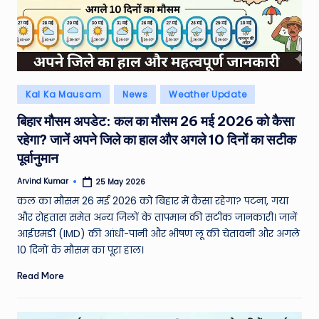
e
N
e
w
Posted
Kal Ka Mausam
News
Weather Update
s
in
बिहार मौसम अपडेट: कल का मौसम 26 मई 2026 को कैसा
A
रहेगा? जानें अपने जिले का हाल और अगले 10 दिनों का सटीक
ro
पूर्वानुमान
u
Arvind Kumar
25 May 2026
Posted
by
कल का मौसम 26 मई 2026 को बिहार में कैसा रहेगा? पटना, गया
n
और रोहतास समेत अन्य जिलों के तापमान की सटीक जानकारी। जानें
d
आईएमडी (IMD) की आंधी-पानी और भीषण लू की चेतावनी और अगले
T
10 दिनों के मौसम का पूरा हाल।
h
Read More
e