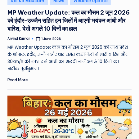
Kal Ka Mausam
News
Weather Update
e
in
MP Weather Update: कल का मौसम 2 जून 2026
a
को इंदौर-उज्जैन सहित इन जिलों में आएगी भयंकर आंधी और
t
बारिश, देखें अगले 10 दिनों का हाल
h
Arvind Kumar
1 June 2026
Posted
er
by
MP Weather Update: कल का मौसम 2 जून 2026 को मध्य प्रदेश
,
के भोपाल, इंदौर, उज्जैन और धार समेत कई जिलों में भारी बारिश और
30km/h की रफ्तार से आंधी का अलर्ट। जानें अगले 10 दिनों का
T
सटीक पूर्वानुमान।
e
Read More
c
h
&
M
o
vi