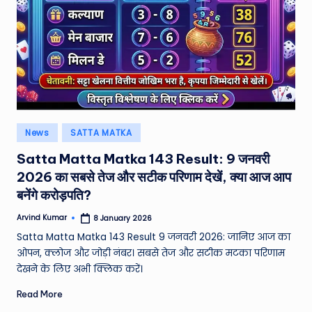
W
o
rl
d
Posted
News
SATTA MATKA
in
Satta Matta Matka 143 Result: 9 जनवरी
2026 का सबसे तेज और सटीक परिणाम देखें, क्या आज आप
बनेंगे करोड़पति?
Arvind Kumar
8 January 2026
Posted
by
Satta Matta Matka 143 Result 9 जनवरी 2026: जानिए आज का
ओपन, क्लोज और जोड़ी नंबर। सबसे तेज और सटीक मटका परिणाम
देखने के लिए अभी क्लिक करें।
Read More