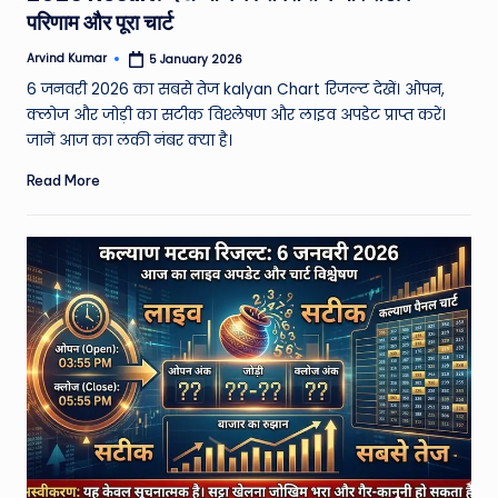
परिणाम और पूरा चार्ट
Arvind Kumar
5 January 2026
Posted
by
6 जनवरी 2026 का सबसे तेज kalyan Chart रिजल्ट देखें। ओपन,
क्लोज और जोड़ी का सटीक विश्लेषण और लाइव अपडेट प्राप्त करें।
जानें आज का लकी नंबर क्या है।
Read More