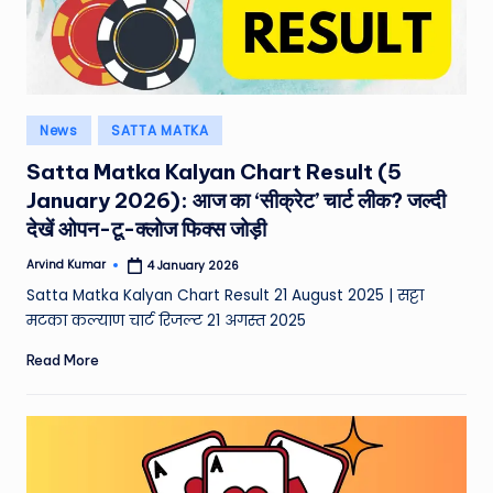
Posted
News
SATTA MATKA
in
Satta Matka Kalyan Chart Result (5
January 2026): आज का ‘सीक्रेट’ चार्ट लीक? जल्दी
देखें ओपन-टू-क्लोज फिक्स जोड़ी
Arvind Kumar
4 January 2026
Posted
by
Satta Matka Kalyan Chart Result 21 August 2025 | सट्टा
मटका कल्याण चार्ट रिजल्ट 21 अगस्त 2025
Read More