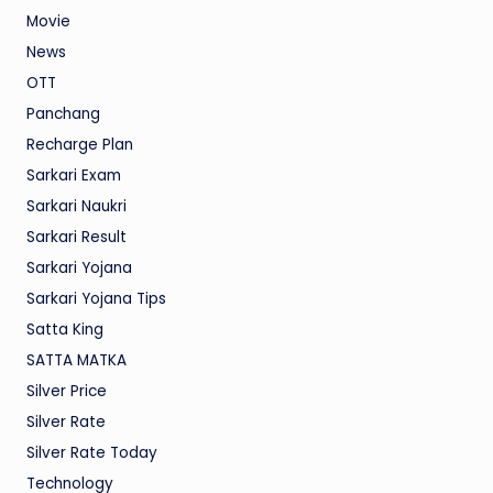
Movie
News
OTT
Panchang
Recharge Plan
Sarkari Exam
Sarkari Naukri
Sarkari Result
Sarkari Yojana
Sarkari Yojana Tips
Satta King
SATTA MATKA
Silver Price
Silver Rate
Silver Rate Today
Technology