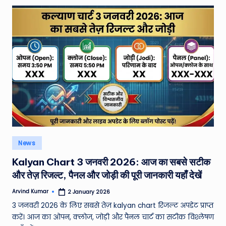
Posted
News
in
Kalyan Chart 3 जनवरी 2026: आज का सबसे सटीक
और तेज़ रिजल्ट, पैनल और जोड़ी की पूरी जानकारी यहाँ देखें
Arvind Kumar
2 January 2026
Posted
by
3 जनवरी 2026 के लिए सबसे तेज़ kalyan chart रिजल्ट अपडेट प्राप्त
करें। आज का ओपन, क्लोज, जोड़ी और पैनल चार्ट का सटीक विश्लेषण