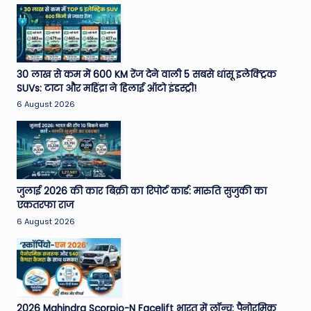
30 लाख से कम में 600 KM रेंज देने वाली 5 सबसे धांसू इलेक्ट्रिक
SUVs: टाटा और महिंद्रा ने हिलाई ऑटो इंडस्ट्री!
6 August 2026
जुलाई 2026 की कार बिक्री का रिपोर्ट कार्ड: मारुति सुजुकी का
एकतरफा राज
6 August 2026
2026 Mahindra Scorpio-N Facelift भारत में लॉन्च: पैनोरमिक