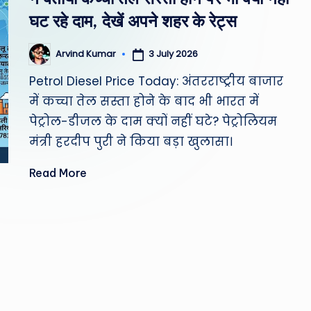
st
घट रहे दाम, देखें अपने शहर के रेट्स
W
3 July 2026
Arvind Kumar
Posted
e
by
Petrol Diesel Price Today: अंतरराष्ट्रीय बाजार
a
में कच्चा तेल सस्ता होने के बाद भी भारत में
पेट्रोल-डीजल के दाम क्यों नहीं घटे? पेट्रोलियम
th
मंत्री हरदीप पुरी ने किया बड़ा खुलासा।
er
Read More
,
T
e
c
h