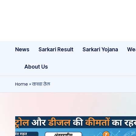
Skip
to
content
News
Sarkari Result
Sarkari Yojana
We
About Us
Home
»
कच्चा तेल