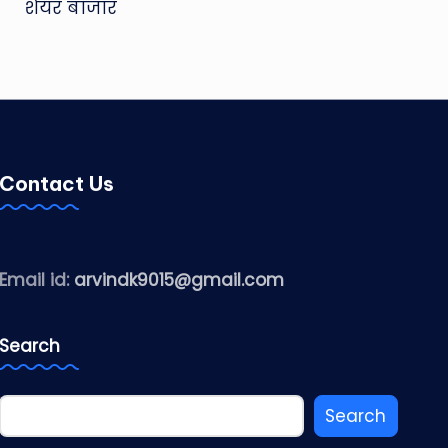
शेयर बाजार
Contact Us
Email id:
arvindk9015@gmail.com
Search
Search