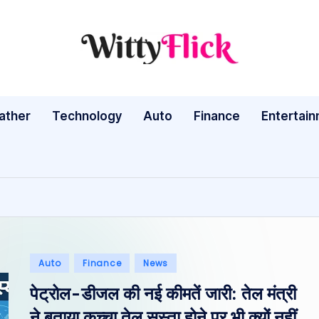
W
WittyFlick:
Latest
it
Weather,
ather
Technology
Auto
ty
Finance
Entertai
Tech
&
Fl
Movie
ic
News
Around
k:
The
L
World
Posted
Auto
Finance
News
a
in
पेट्रोल-डीजल की नई कीमतें जारी: तेल मंत्री
te
ने बताया कच्चा तेल सस्ता होने पर भी क्यों नहीं