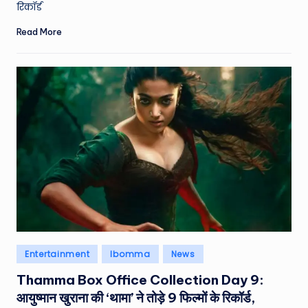
रिकॉर्ड
e
Read More
N
e
w
s
A
ro
u
n
d
T
Posted
Entertainment
Ibomma
News
h
in
Thamma Box Office Collection Day 9:
e
आयुष्मान खुराना की ‘थामा’ ने तोड़े 9 फिल्मों के रिकॉर्ड,