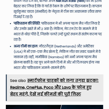
केवल जीत दर्ज की, बल्कि अपने
Net Run Rate (NRR)
को भी इतना
बेहतर कर लिया है कि वे गर्व से टेबल के शीर्ष पर विराजमान हैं। कप्तान
सूर्यकुमार यादव (संभावित) के नेतृत्व में टीम का आक्रामक रवैया साफ
दिखाई दे रहा है।
पाकिस्तान की स्थिति:
पाकिस्तान ने भी अपना पहला मैच जीत लिया है
और उनके खाते में भी 2 अंक हैं। लेकिन, नेट रन रेट के मामले में वे
भारत से थोड़ा पीछे हैं, जिसके चलते उन्हें दूसरे स्थान से संतोष करना पड़
रहा है।
अन्य टीमों का हाल:
नीदरलैंड्स (Netherlands) और अमेरिका
(USA) ने भी एक-एक मैच खेला है, लेकिन जीत का स्वाद चखने में वे
नाकाम रहे। वहीं, नामीबिया (Namibia) को अभी अपना पहला मैच
खेलना बाकी है। यह ग्रुप आने वाले दिनों में और भी दिलचस्प होगा जब
भारत और पाकिस्तान आमने-सामने होंगे।
See also
स्मार्टफोन ग्राहकों को लगा तगड़ा झटका:
Realme, OnePlus, Poco और Lava के फोन हुए
बेहद महंगे, देखें नई कीमतों की पूरी लिस्ट