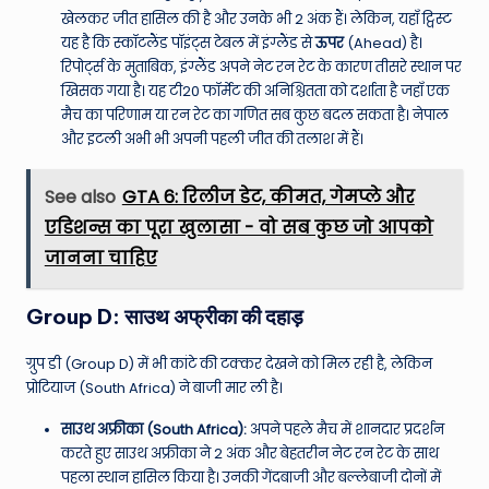
खेलकर जीत हासिल की है और उनके भी 2 अंक हैं। लेकिन, यहाँ ट्विस्ट
यह है कि स्कॉटलैंड पॉइंट्स टेबल में इंग्लैंड से
ऊपर
(Ahead) है।
रिपोर्ट्स के मुताबिक, इंग्लैंड अपने नेट रन रेट के कारण तीसरे स्थान पर
खिसक गया है। यह टी20 फॉर्मेट की अनिश्चितता को दर्शाता है जहाँ एक
मैच का परिणाम या रन रेट का गणित सब कुछ बदल सकता है। नेपाल
और इटली अभी भी अपनी पहली जीत की तलाश में हैं।
See also
GTA 6: रिलीज डेट, कीमत, गेमप्ले और
एडिशन्स का पूरा खुलासा - वो सब कुछ जो आपको
जानना चाहिए
Group D: साउथ अफ्रीका की दहाड़
ग्रुप डी (Group D) में भी कांटे की टक्कर देखने को मिल रही है, लेकिन
प्रोटियाज (South Africa) ने बाजी मार ली है।
साउथ अफ्रीका (South Africa):
अपने पहले मैच में शानदार प्रदर्शन
करते हुए साउथ अफ्रीका ने 2 अंक और बेहतरीन नेट रन रेट के साथ
पहला स्थान हासिल किया है। उनकी गेंदबाजी और बल्लेबाजी दोनों में