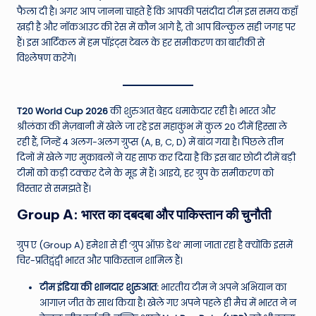
W
फैला दी है। अगर आप जानना चाहते हैं कि आपकी पसंदीदा टीम इस समय कहाँ
o
खड़ी है और नॉकआउट की रेस में कौन आगे है, तो आप बिल्कुल सही जगह पर
हैं। इस आर्टिकल में हम पॉइंट्स टेबल के हर समीकरण का बारीकी से
rl
विश्लेषण करेंगे।
d
T20 World Cup 2026
की शुरुआत बेहद धमाकेदार रही है। भारत और
श्रीलंका की मेज़बानी में खेले जा रहे इस महाकुंभ में कुल 20 टीमें हिस्सा ले
रही हैं, जिन्हें 4 अलग-अलग ग्रुप्स (A, B, C, D) में बांटा गया है। पिछले तीन
दिनों में खेले गए मुकाबलों ने यह साफ कर दिया है कि इस बार छोटी टीमें बड़ी
टीमों को कड़ी टक्कर देने के मूड में हैं। आइये, हर ग्रुप के समीकरण को
विस्तार से समझते हैं।
Group A: भारत का दबदबा और पाकिस्तान की चुनौती
ग्रुप ए (Group A) हमेशा से ही ‘ग्रुप ऑफ़ डेथ’ माना जाता रहा है क्योंकि इसमें
चिर-प्रतिद्वंद्वी भारत और पाकिस्तान शामिल हैं।
टीम इंडिया की शानदार शुरुआत:
भारतीय टीम ने अपने अभियान का
आगाज़ जीत के साथ किया है। खेले गए अपने पहले ही मैच में भारत ने न