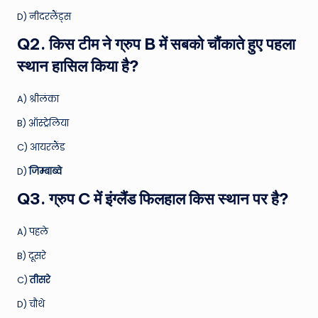
D) नीदरलैंड्स
Q2. किस टीम ने ग्रुप B में सबको चौंकाते हुए पहला
स्थान हासिल किया है?
A) श्रीलंका
B) ऑस्ट्रेलिया
C) आयरलैंड
D)
जिम्बाब्वे
Q3. ग्रुप C में इंग्लैंड फिलहाल किस स्थान पर है?
A) पहले
B) दूसरे
C)
तीसरे
D) चौथे