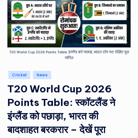
e
a
t
h
er
,
T20 World Cup 2026 Points Table: इंग्लैंड को पछाड़ा, भारत टॉप पर! देखिए पूरा
गणित
T
e
Posted
Cricket
News
in
c
T20 World Cup 2026
h
Points Table: स्कॉटलैंड ने
&
इंग्लैंड को पछाड़ा, भारत की
M
o
बादशाहत बरकरार – देखें पूरा
vi