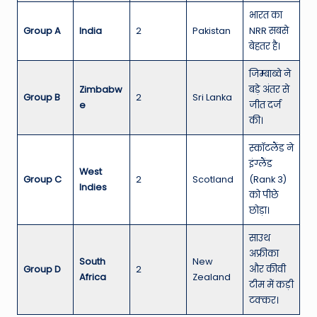
भारत का
Group A
India
2
Pakistan
NRR सबसे
बेहतर है।
जिम्बाब्वे ने
Zimbabw
बड़े अंतर से
Group B
2
Sri Lanka
e
जीत दर्ज
की।
स्कॉटलैंड ने
इंग्लैंड
West
Group C
2
Scotland
(Rank 3)
Indies
को पीछे
छोड़ा।
साउथ
अफ्रीका
South
New
Group D
2
और कीवी
Africa
Zealand
टीम में कड़ी
टक्कर।