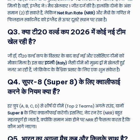
मिली है। वहीं, इंग्लैंड ने 1 मैच खेलकर 1 जीत दर्ज की है। हालांकि दोनों के अंक
समान (2) हो सकते हैं, लेकिन
Net Run Rate (NRR)
और मैचों के गणित ने
फिलहाल स्कॉटलैंड को इंग्लैंड से ऊपर दूसरे स्थान पर रखा है।
Q3. क्या टी20 वर्ल्ड कप 2026 में कोई नई टीम
खेल रही है?
जी हाँ, टी20 वर्ल्ड कप के विस्तार के बाद कई नई और एसोसिएट टीमों को
मौका मिला है। इस बार
इटली (Italy)
जैसी टीमें भी मुख्य ड्रॉ में खेलती हुई
नज़र आ रही हैं, जो क्रिकेट के वैश्विक प्रसार के लिए एक शुभ संकेत है।
Q4. सुपर-8 (Super 8) के लिए क्वालीफाई
करने के नियम क्या हैं?
हर ग्रुप (A, B, C, D) से शीर्ष दो टीमें (Top 2 Teams) अगले राउंड, यानी
Super 8
के लिए क्वालीफाई करेंगी। इसलिए, नेट रन रेट (NRR) बहुत
महत्वपूर्ण हो जाता है, क्योंकि समान अंक होने पर NRR ही फैसला करता है कि
कौन आगे जाएगा।
Q5. भारत का अगला मैच कब और किसके साथ है?