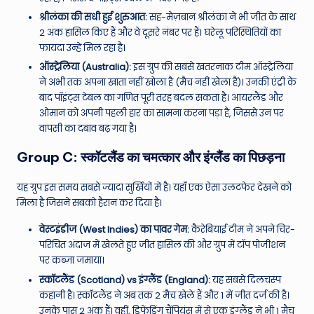
श्रीलंका की सधी हुई शुरुआत:
सह-मेज़बान श्रीलंका ने भी जीत के साथ
2 अंक हासिल किए हैं और वे दूसरे नंबर पर हैं। घरेलू परिस्थितियों का
फायदा उन्हें मिल रहा है।
ऑस्ट्रेलिया (Australia):
इस ग्रुप की सबसे खतरनाक टीम ऑस्ट्रेलिया
ने अभी तक अपना खाता नहीं खोला है (मैच नहीं खेला है)। उनकी एंट्री के
बाद पॉइंट्स टेबल का गणित पूरी तरह बदल सकता है। आयरलैंड और
ओमान को अपनी पहली हार का सामना करना पड़ा है, जिससे उन पर
वापसी का दबाव बढ़ गया है।
Group C: स्कॉटलैंड का चमत्कार और इंग्लैंड का पिछड़ना
यह ग्रुप इस समय सबसे ज्यादा सुर्खियों में है। यहाँ एक ऐसा उलटफेर देखने को
मिला है जिसने सबको हैरान कर दिया है।
वेस्टइंडीज (West Indies) का पावर गेम:
कैरेबियाई टीम ने अपने चिर-
परिचित अंदाज में खेलते हुए जीत हासिल की और ग्रुप में टॉप पोजीशन
पर कब्ज़ा जमाया।
स्कॉटलैंड (Scotland) vs इंग्लैंड (England):
यह सबसे दिलचस्प
कहानी है। स्कॉटलैंड ने अब तक 2 मैच खेले हैं और 1 में जीत दर्ज की है।
उनके पास 2 अंक हैं। वहीं, डिफेंडिंग चैंपियंस में से एक इंग्लैंड ने भी 1 मैच