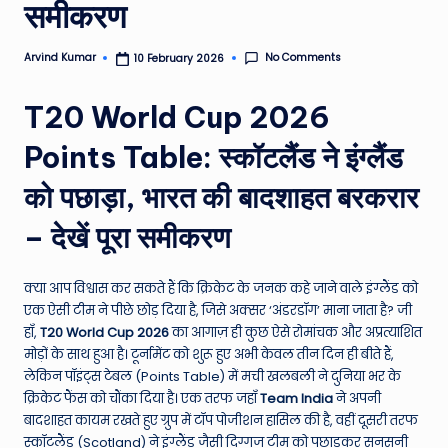
समीकरण
e
N
No Comments
Arvind Kumar
10 February 2026
Posted
by
e
T20 World Cup 2026
w
Points Table: स्कॉटलैंड ने इंग्लैंड
s
A
को पछाड़ा, भारत की बादशाहत बरकरार
ro
– देखें पूरा समीकरण
u
n
क्या आप विश्वास कर सकते हैं कि क्रिकेट के जनक कहे जाने वाले इंग्लैंड को
एक ऐसी टीम ने पीछे छोड़ दिया है, जिसे अक्सर ‘अंडरडॉग’ माना जाता है? जी
d
हाँ,
T20 World Cup 2026
का आगाज़ ही कुछ ऐसे रोमांचक और अप्रत्याशित
T
मोड़ों के साथ हुआ है। टूर्नामेंट को शुरू हुए अभी केवल तीन दिन ही बीते हैं,
लेकिन पॉइंट्स टेबल (Points Table) में मची खलबली ने दुनिया भर के
h
क्रिकेट फैंस को चौंका दिया है। एक तरफ जहाँ
Team India
ने अपनी
e
बादशाहत कायम रखते हुए ग्रुप में टॉप पोजीशन हासिल की है, वहीं दूसरी तरफ
स्कॉटलैंड (Scotland) ने इंग्लैंड जैसी दिग्गज टीम को पछाड़कर सनसनी