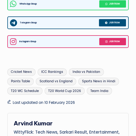
WhatsApp Group
Join Now
Telegram Group
Join Now
Instagram Group
Join Now
Tags:
Cricket News
ICC Rankings
India vs Pakistan
Points Table
Scotland vs England
Sports News in Hindi
T20 WC Schedule
T20 World Cup 2026
Team India
Last updated on 10 February 2026
Arvind Kumar
WittyFlick: Tech News, Sarkari Result, Entertainment,