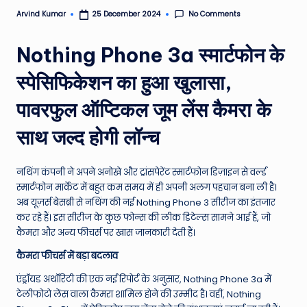
e
No Comments
Arvind Kumar
25 December 2024
Posted
by
N
Nothing Phone 3a स्मार्टफोन के
e
स्पेसिफिकेशन का हुआ खुलासा,
w
पावरफुल ऑप्टिकल जूम लेंस कैमरा के
s
A
साथ जल्द होगी लॉन्च
ro
u
नथिंग कंपनी ने अपने अनोखे और ट्रांसपेरेंट स्मार्टफोन डिज़ाइन से वर्ल्ड
स्मार्टफोन मार्केट में बहुत कम समय में ही अपनी अलग पहचान बना ली है।
n
अब यूज़र्स बेसब्री से नथिंग की नई Nothing Phone 3 सीरीज का इंतजार
d
कर रहे हैं। इस सीरीज के कुछ फोन्स की लीक डिटेल्स सामने आई हैं, जो
कैमरा और अन्य फीचर्स पर खास जानकारी देती हैं।
T
कैमरा फीचर्स में बड़ा बदलाव
h
एंड्रॉयड अथॉरिटी की एक नई रिपोर्ट के अनुसार, Nothing Phone 3a में
e
टेलीफोटो लेंस वाला कैमरा शामिल होने की उम्मीद है। वहीं, Nothing