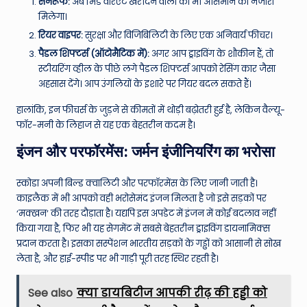
सनरूफ:
अब मिड वेरिएंट खरीदने वालों को भी आसमान का नजारा
मिलेगा।
रियर वाइपर:
सुरक्षा और विजिबिलिटी के लिए एक अनिवार्य फीचर।
पैडल शिफ्टर्स (ऑटोमैटिक में):
अगर आप ड्राइविंग के शौकीन हैं, तो
स्टीयरिंग व्हील के पीछे लगे पैडल शिफ्टर्स आपको रेसिंग कार जैसा
अहसास देंगे। आप उंगलियों के इशारे पर गियर बदल सकते हैं।
हालांकि, इन फीचर्स के जुड़ने से कीमतों में थोड़ी बढ़ोतरी हुई है, लेकिन वैल्यू-
फॉर-मनी के लिहाज से यह एक बेहतरीन कदम है।
इंजन और परफॉरमेंस: जर्मन इंजीनियरिंग का भरोसा
स्कोडा अपनी बिल्ड क्वालिटी और परफॉरमेंस के लिए जानी जाती है।
काइलैक में भी आपको वही भरोसेमंद इंजन मिलता है जो इसे सड़कों पर
‘मक्खन’ की तरह दौड़ाता है। यद्यपि इस अपडेट में इंजन में कोई बदलाव नहीं
किया गया है, फिर भी यह सेगमेंट में सबसे बेहतरीन ड्राइविंग डायनामिक्स
प्रदान करता है। इसका सस्पेंशन भारतीय सड़कों के गड्ढों को आसानी से सोख
लेता है, और हाई-स्पीड पर भी गाड़ी पूरी तरह स्थिर रहती है।
See also
क्या डायबिटीज आपकी रीढ़ की हड्डी को