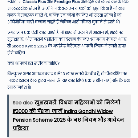
स्कोडा ने
Classic Plus
और
Prestige Plus
वेरिएंट्स को लॉन्च करके एक
मास्टरस्ट्रोक खेला है। उन्होंने न केवल उन ग्राहकों को खुश किया है जो कम
बजट में सनरूफ चाहते थे, बल्कि उन लोगों के लिए भी रास्ता खोला है जो
ऑटोमैटिक गाड़ी चलाना चाहते हैं लेकिन भारी कीमत चुकाने से डरते थे।
अगर आप एक ऐसी कार चाहते हैं जो शहर में चलाने में आसान हो, हाइवे पर
सुरक्षित हो, और जिसमें पड़ोसियों को दिखाने के लिए ‘प्रीमियम फीचर्स’ भी हों,
तो Skoda Kylaq 2026 के अपडेटेड वेरिएंट्स आपकी लिस्ट में सबसे ऊपर
होने चाहिए।
क्या आपको इसे खरीदना चाहिए?
बिल्कुल! अगर आपका बजट 9 से 13 लाख रुपये के बीच है, तो डीलरशिप पर
जाकर इसका टेस्ट ड्राइव जरूर लें। यह कार सिर्फ एक मशीन नहीं, बल्कि एक
स्मार्ट निवेश है।
See also
खुशखबरी: विधवा महिलाओं को मिलेगी
₹3000 की पेंशन! जानें Indira Gandhi Widow
Pension Scheme 2026 के नए नियम और आवेदन
प्रक्रिया