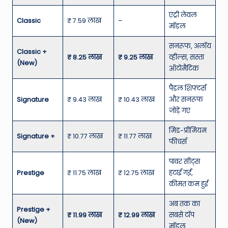
एंट्री लेवल
Classic
₹ 7.59 लाख
–
मॉडल
सनरूफ, अलॉय
Classic +
₹ 8.25 लाख
₹ 9.25 लाख
व्हील्स, सस्ता
(New)
ऑटोमैटिक
पैडल शिफ्टर्स
Signature
₹ 9.43 लाख
₹ 10.43 लाख
और सनरूफ
जोड़े गए
मिड-प्रीमियम
Signature +
₹ 10.77 लाख
₹ 11.77 लाख
फीचर्स
पावर सीट्स
Prestige
₹ 11.75 लाख
₹ 12.75 लाख
हटाई गईं,
कीमत कम हुई
अब तक का
Prestige +
₹ 11.99 लाख
₹ 12.99 लाख
सबसे टॉप
(New)
मॉडल