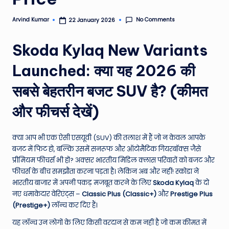
e
No Comments
Arvind Kumar
22 January 2026
Posted
N
by
e
Skoda Kylaq New Variants
w
Launched: क्या यह 2026 की
s
सबसे बेहतरीन बजट SUV है? (कीमत
A
और फीचर्स देखें)
ro
u
क्या आप भी एक ऐसी एसयूवी (SUV) की तलाश में हैं जो न केवल आपके
n
बजट में फिट हो, बल्कि उसमें सनरूफ और ऑटोमैटिक गियरबॉक्स जैसे
प्रीमियम फीचर्स भी हों? अक्सर भारतीय मिडिल क्लास परिवारों को बजट और
d
फीचर्स के बीच समझौता करना पड़ता है। लेकिन अब और नहीं! स्कोडा ने
T
भारतीय बाजार में अपनी पकड़ मजबूत करने के लिए
Skoda Kylaq
के दो
नए धमाकेदार वेरिएंट्स –
Classic Plus (Classic+)
और
Prestige Plus
h
(Prestige+)
लॉन्च कर दिए हैं।
e
यह लॉन्च उन लोगों के लिए किसी वरदान से कम नहीं है जो कम कीमत में