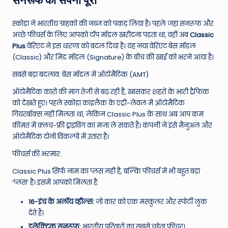
सनरूफ का सपना पूरा
स्कोडा ने भारतीय ग्राहकों की नब्ज को पकड़ लिया है। पहले जहां सनरूफ और
अच्छे फीचर्स के लिए आपको टॉप मॉडल खरीदना पड़ता था, वहीं अब
Classic
Plus
वेरिएंट ने इस धारणा को बदल दिया है। यह नया वेरिएंट बेस मॉडल
(Classic) और मिड मॉडल (Signature) के बीच की खाई को भरने आया है।
सबसे बड़ा बदलाव: बेस मॉडल में ऑटोमैटिक (AMT)
ऑटोमैटिक कारों की मांग तेजी से बढ़ रही है, खासकर शहरों के भारी ट्रैफिक
को देखते हुए। पहले स्कोडा काइलैक के एंट्री-लेवल में ऑटोमैटिक
गियरबॉक्स नहीं मिलता था, लेकिन Classic Plus के साथ अब आप कम
कीमत में क्लच-फ्री ड्राइविंग का मजा ले सकते हैं। कंपनी ने इसे मैनुअल और
ऑटोमैटिक दोनों विकल्पों में उतारा है।
फीचर्स की भरमार:
Classic Plus सिर्फ नाम का प्लस नहीं है, बल्कि फीचर्स में भी बहुत बड़ा
‘प्लस’ है। इसमें आपको मिलता है:
16-इंच के अलॉय व्हील्स:
जो कार को एक मस्कुलर और स्पोर्टी लुक
देते हैं।
इलेक्ट्रिक सनरूफ:
भारतीय परिवारों का सबसे चहेता फीचर।