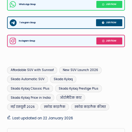
WhatsApp Group
Join Now
Telegram Group
Join Now
Instagram Group
Join Now
Tags:
Affordable SUV with Sunroof
New SUV Launch 2026
Skoda Automatic SUV
Skoda Kylaq
Skoda Kylaq Classic Plus
Skoda Kylaq Prestige Plus
Skoda Kylaq Price in India
ऑटोमैटिक कार
नई एसयूवी 2026
स्कोडा काइलैक
स्कोडा काइलैक कीमत
Last updated on 22 January 2026