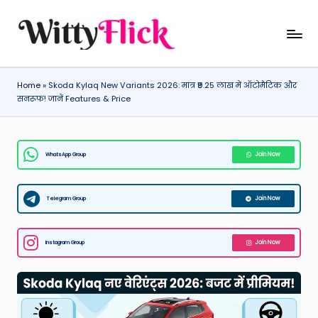
Skip
W
WittyFlick:
to
Latest
content
it
Weather,
Home
»
Skoda Kylaq New Variants 2026: मात्र ₹9.25 लाख में ऑटोमैटिक और
ty
Tech
सनरूफ! जानें Features & Price
&
Fl
Movie
ic
News
WhatsApp Group
Join Now
k:
Around
The
L
World
Telegram Group
Join Now
a
t
Instagram Group
Join Now
e
st
W