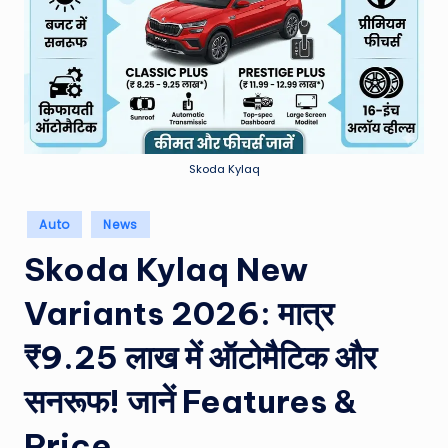
e
a
t
h
er
,
Skoda Kylaq
T
Posted
Auto
News
e
in
Skoda Kylaq New
c
Variants 2026: मात्र
h
&
₹9.25 लाख में ऑटोमैटिक और
M
सनरूफ! जानें Features &
o
Price
vi