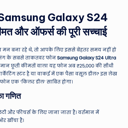
ro
u
 अब Samsung Galaxy S24
n
ीमत और ऑफर्स की पूरी सच्चाई
d
T
 मन बना रहे थे, तो आपके लिए इससे बेहतर समय नहीं हो
सैमसंग के सबसे ताकतवर फोन
Samsung Galaxy S24 Ultra
h
आसमान छूती कीमतों वाला यह फोन अब ₹25,000 की सीधी
e
केटिंग स्टंट है या वाकई में एक पैसा वसूल डील? इस लेख
 यह फोन एक ‘किलर डील’ साबित होगा।
W
का गणित
o
rl
िटी और फीचर्स के लिए जाना जाता है। वर्तमान में
d
र खींचा है।