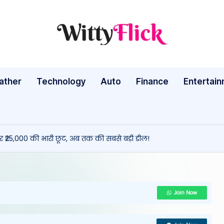
W
WittyFlick:
Latest
it
Weather,
ather
Technology
Auto
ty
Finance
Entertai
Tech
&
Fl
Movie
ic
News
 ₹25,000 की भारी छूट, अब तक की सबसे बड़ी डील!
Around
k:
The
L
World
a
Join Now
te