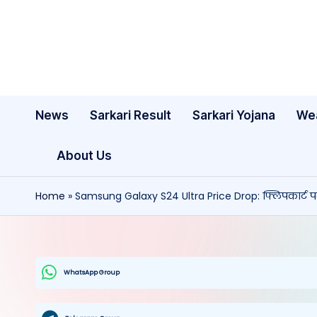
Skip
to
content
News
Sarkari Result
Sarkari Yojana
We
About Us
Home
»
Samsung Galaxy S24 Ultra Price Drop: फ्लिपकार्ट पर
WhatsApp Group