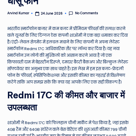
धांसू फोन
e
No Comments
Arvind Kumar
24 June 2026
Posted
N
by
e
भारतीय स्मार्टफोन बाजार में कम बजट में प्रीमियम फीचर्स की तलाश करने
वाले यूजर्स के लिए दिग्गज टेक कंपनी शाओमी ने एक बड़ा धमाका कर दिया
w
है। एंट्री-लेवल सेगमेंट में हलचल मचाने के लिए कंपनी ने अपना लेटेस्ट
s
स्मार्टफोन Redmi 17C आधिकारिक तौर पर लॉन्च कर दिया है। यह नया
स्मार्टफोन उन लोगों की मुश्किलों को आसान करने आया है जो एक
A
किफायती दाम में बेहतरीन डिस्प्ले, दमदार बैटरी बैकअप और बिल्कुल लेटेस्ट
ro
सॉफ्टवेयर का अनुभव एक साथ चाहते हैं। इस लेख में हम इस बजट-फ्रेंडली
फोन के फीचर्स, स्पेसिफिकेशन्स और इसकी कीमत का गहराई से विश्लेषण
u
करेंगे ताकि आप समझ सकें कि क्या यह आपके लिए एक सही विकल्प है।
n
Redmi 17C की कीमत और बाजार में
d
उपलब्धता
T
h
शाओमी ने Redmi 17C को फिलहाल चीनी मार्केट में पेश किया है, जहां इसके
e
4GB रैम और 64GB स्टोरेज वाले बेस वेरिएंट की शुरुआती कीमत 799 चीनी