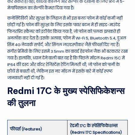
कर सकते हैं। वहीं, वीडियो कॉलिंग और सेल्फी के दीवानों के लिए फ्रंट में 5-
मेगापिक्सल का सेल्फी कैमरा दिया गया है।
कनेक्टिविटी और सुरक्षा के लिहाज से भी इस बजट फोन में कोई कमी नहीं
छोड़ी गई है। फोन की सुरक्षा के लिए इसके पावर बटन में ही साइड-माउंटेड
फिंगरप्रिंट स्कैनर को इंटीग्रेट किया गया है, जो फोन को पलक झपकते ही
अनलॉक कर देता है। इसके अलावा, फोन में Wi-Fi 5, Bluetooth 5.4, डुअल
सिम 4G नेटवर्क सपोर्ट, और सिंगल लाउडस्पीकर जैसे फीचर्स दिए गए हैं।
संगीत प्रेमियों के लिए इसमें 3.5mm का वायर्ड हेडफोन जैक भी बरकरार रखा
गया है। हालांकि, ध्यान देने वाली बात यह है कि पिछले मॉडल Redmi 15C में
IP64 की डस्ट और वॉटर रेजिस्टेंस रेटिंग मिलती थी, जो फोन को पानी के
छीटों से बचाती थी, लेकिन इस नए मॉडल में इसके बारे में कोई स्पष्ट
जानकारी नहीं दी गई है।
Redmi 17C के मुख्य स्पेसिफिकेशन्स
की तुलना
रेडमी 17C के स्पेसिफिकेशन्स
फीचर्स (Features)
(Redmi 17C Specifications)