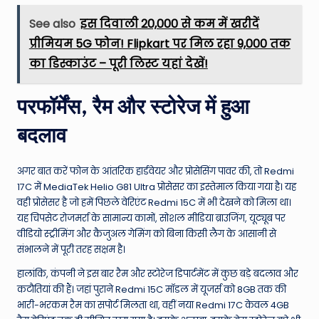
See also
इस दिवाली ₹20,000 से कम में खरीदें
प्रीमियम 5G फोन! Flipkart पर मिल रहा ₹9,000 तक
का डिस्काउंट – पूरी लिस्ट यहां देखें!
परफॉर्मेंस, रैम और स्टोरेज में हुआ
बदलाव
अगर बात करें फोन के आंतरिक हार्डवेयर और प्रोसेसिंग पावर की, तो Redmi
17C में MediaTek Helio G81 Ultra प्रोसेसर का इस्तेमाल किया गया है। यह
वही प्रोसेसर है जो हमें पिछले वेरिएंट Redmi 15C में भी देखने को मिला था।
यह चिपसेट रोजमर्रा के सामान्य कामों, सोशल मीडिया ब्राउजिंग, यूट्यूब पर
वीडियो स्ट्रीमिंग और कैजुअल गेमिंग को बिना किसी लैग के आसानी से
संभालने में पूरी तरह सक्षम है।
हालांकि, कंपनी ने इस बार रैम और स्टोरेज डिपार्टमेंट में कुछ बड़े बदलाव और
कटौतियां की हैं। जहां पुराने Redmi 15C मॉडल में यूजर्स को 8GB तक की
भारी-भरकम रैम का सपोर्ट मिलता था, वहीं नया Redmi 17C केवल 4GB