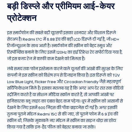
बड़ी डिस्प्ले और प्रीमियम आई-केयर
प्रोटेक्शन
इस स्मार्टफोन की सबसे बड़ी यूएसपी इसका शानदार और विशाल डिस्प्ले
सेटअप है। Redmi 17C में 6.88 इंच की बड़ी LCD डिस्प्ले दी गई है, जो HD+
रिजॉल्यूशन के साथ आती है। स्मार्टफोन की स्क्रीन को बेहद स्मूथ और
रिस्पॉन्सिव बनाने के लिए इसमें 120Hz का हाई रिफ्रेश रेट सपोर्ट दिया गया है,
जो इस बजट रेंज में काफी कम देखने को मिलता है।
लंबे समय तक फोन इस्तेमाल करने वाले यूजर्स की आंखों की सुरक्षा के लिए
कंपनी ने इस स्क्रीन को विशेष रूप से डिजाइन किया है। इस डिस्प्ले को TÜV
Low Blue Light, Flicker Free और Circadian Friendly जैसे महत्वपूर्ण
सर्टिफिकेशन मिले हैं। इसका मतलब यह है कि अगर आप देर रात तक वीडियो
स्ट्रीमिंग करते हैं या सोशल मीडिया स्क्रॉल करते हैं, तो आपकी आंखों पर
हानिकारक ब्लू लाइट का दबाव बेहद कम पड़ेगा। धूप में स्क्रीन को आसानी से
देखने के लिए इसमें 600 निट्स की पीक ब्राइटनेस दी गई है। अगर इसकी
तुलना पुराने मॉडल Redmi 15C से की जाए, तो पुराने फोन में 6.9 इंच की
स्क्रीन थी, जिसके मुकाबले नए मॉडल में स्क्रीन का साइज थोड़ा सा छोटा
किया गया है ताकि इन-हैंड फील को बेहतर बनाया जा सके।