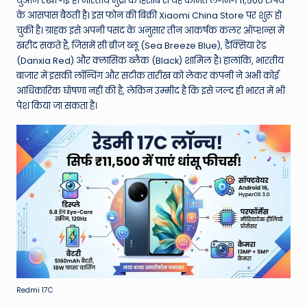
W
युआन रखी गई है। भारतीय मुद्रा के हिसाब से यह कीमत लगभग 11,500 रुपये
के आसपास बैठती है। इस फोन की बिक्री Xiaomi China Store पर शुरू हो
o
चुकी है। ग्राहक इसे अपनी पसंद के अनुसार तीन आकर्षक कलर ऑप्शन्स में
rl
खरीद सकते हैं, जिसमें सी ब्रीज ब्लू (Sea Breeze Blue), डैंक्सिया रेड
(Danxia Red) और क्लासिक ब्लैक (Black) शामिल हैं। हालांकि, भारतीय
d
बाजार में इसकी लॉन्चिंग और सटीक तारीख को लेकर कंपनी ने अभी कोई
आधिकारिक घोषणा नहीं की है, लेकिन उम्मीद है कि इसे जल्द ही भारत में भी
पेश किया जा सकता है।
Redmi 17C