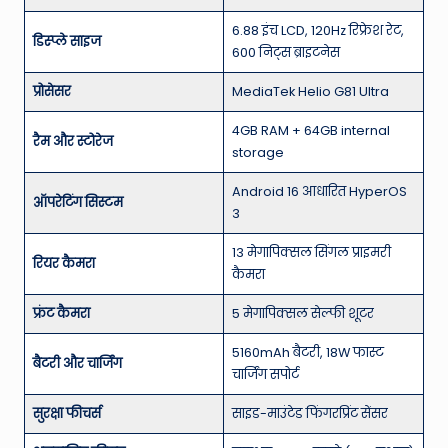
6.88 इंच LCD, 120Hz रिफ्रेश रेट,
डिस्प्ले साइज
600 निट्स ब्राइटनेस
प्रोसेसर
MediaTek Helio G81 Ultra
4GB RAM + 64GB internal
रैम और स्टोरेज
storage
Android 16 आधारित HyperOS
ऑपरेटिंग सिस्टम
3
13 मेगापिक्सल सिंगल प्राइमरी
रियर कैमरा
कैमरा
फ्रंट कैमरा
5 मेगापिक्सल सेल्फी शूटर
5160mAh बैटरी, 18W फास्ट
बैटरी और चार्जिंग
चार्जिंग सपोर्ट
सुरक्षा फीचर्स
साइड-माउंटेड फिंगरप्रिंट सेंसर