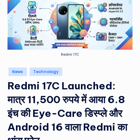
e
a
t
h
er
,
Redmi 17C
T
Posted
News
Technology
e
in
Redmi 17C Launched:
c
h
मात्र 11,500 रुपये में आया 6.8
&
इंच की Eye-Care डिस्प्ले और
M
Android 16 वाला Redmi का
o
vi