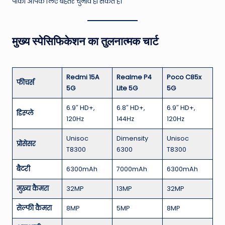
पोको आपके लिए बेहतर चुनाव हो सकते हैं।
मुख्य स्पेसिफिकेशन का तुलनात्मक चार्ट
Redmi 15A
Realme P4
Poco C85x
फीचर्स
5G
Lite 5G
5G
6.9″ HD+,
6.8″ HD+,
6.9″ HD+,
डिस्प्ले
120Hz
144Hz
120Hz
Unisoc
Dimensity
Unisoc
प्रोसेसर
T8300
6300
T8300
बैटरी
6300mAh
7000mAh
6300mAh
मुख्य कैमरा
32MP
13MP
32MP
सेल्फी कैमरा
8MP
5MP
8MP