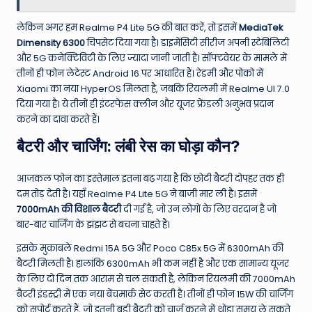
लेकिन अगर हम Realme P4 Lite 5G की बात करें, तो इसमें
MediaTek
Dimensity 6300
चिपसेट दिया गया है। डाइमेंसिटी सीरीज अपनी स्टेबिलिटी
और 5G कनेक्टिविटी के लिए ज्यादा जानी जाती है। सॉफ्टवेयर के मामले में
तीनों ही फोन लेटेस्ट Android 16 पर आधारित हैं। रेडमी और पोको में
Xiaomi का नया HyperOS मिलता है, जबकि रियलमी में Realme UI 7.0
दिया गया है। ये तीनों ही इंटरफेस क्लीन और यूजर फ्रेंडली अनुभव प्रदान
करने का दावा करते हैं।
बैटरी और चार्जिंग: लंबी रेस का घोड़ा कौन?
आजकल फोन का इस्तेमाल इतना बढ़ गया है कि छोटी बैटरी दोपहर तक ही
दम तोड़ देती है। यहाँ Realme P4 Lite 5G ने बाजी मार ली है। इसमें
7000mAh की विशाल बैटरी
दी गई है, जो उन लोगों के लिए वरदान है जो
बार-बार चार्जिंग के झंझट से बचना चाहते हैं।
इसके मुकाबले Redmi 15A 5G और Poco C85x 5G में 6300mAh की
बैटरी मिलती है। हालांकि 6300mAh भी कम नहीं है और एक सामान्य यूजर
के लिए दो दिन तक आराम से चल सकती है, लेकिन रियलमी की 7000mAh
बैटरी इंडस्ट्री में एक नया बेंचमार्क सेट करती है। तीनों ही फोन 15W की चार्जिंग
को सपोर्ट करते हैं, जो इतनी बड़ी बैटरी को चार्ज करने में थोड़ा समय ले सकते