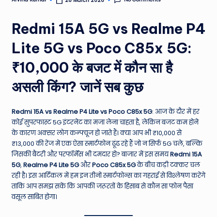
28 March 2026
Posted
by
e
Redmi 15A 5G vs Realme P4
N
e
Lite 5G vs Poco C85x 5G:
w
₹10,000 के बजट में कौन सा है
s
असली किंग? जानें सब कुछ
A
ro
Redmi 15A vs Realme P4 Lite vs Poco C85x 5G
: आज के दौर में हर
u
कोई सुपरफास्ट 5G इंटरनेट का मजा लेना चाहता है, लेकिन बजट कम होने
के कारण अक्सर लोग कन्फ्यूज हो जाते हैं। क्या आप भी ₹10,000 से
n
₹13,000 की रेंज में एक ऐसा स्मार्टफोन ढूंढ रहे हैं जो न सिर्फ 5G चले, बल्कि
d
जिसकी बैटरी और परफॉर्मेंस भी दमदार हो? बाजार में इस समय
Redmi 15A
5G
,
Realme P4 Lite 5G
और
Poco C85x 5G
के बीच कड़ी टक्कर चल
T
रही है। इस आर्टिकल में हम इन तीनों स्मार्टफोन्स का गहराई से विश्लेषण करेंगे
h
ताकि आप समझ सकें कि आपकी जरूरतों के हिसाब से कौन सा फोन पैसा
वसूल साबित होगा।
e