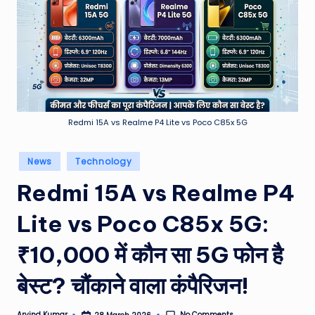
e
a
t
h
er
,
Redmi 15A vs Realme P4 Lite vs Poco C85x 5G
T
Posted
News
Technology
e
in
Redmi 15A vs Realme P4
c
h
Lite vs Poco C85x 5G:
&
₹10,000 में कौन सा 5G फोन है
M
बेस्ट? चौंकाने वाला कंपैरिजन!
o
vi
No Comments
Arvind Kumar