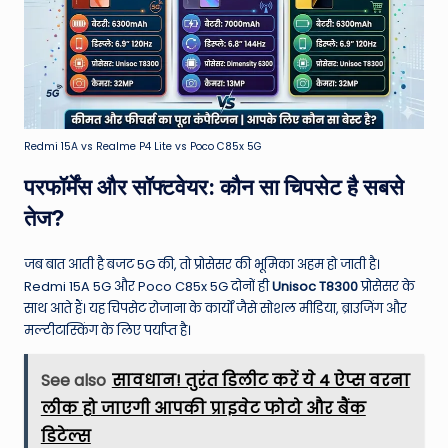
Redmi 15A vs Realme P4 Lite vs Poco C85x 5G
परफॉर्मेंस और सॉफ्टवेयर: कौन सा चिपसेट है सबसे
तेज?
जब बात आती है बजट 5G की, तो प्रोसेसर की भूमिका अहम हो जाती है।
Redmi 15A 5G और Poco C85x 5G दोनों ही
Unisoc T8300
प्रोसेसर के
साथ आते हैं। यह चिपसेट रोजाना के कार्यों जैसे सोशल मीडिया, ब्राउजिंग और
मल्टीटास्किंग के लिए पर्याप्त है।
See also
सावधान! तुरंत डिलीट करें ये 4 ऐप्स वरना
लीक हो जाएगी आपकी प्राइवेट फोटो और बैंक
डिटेल्स