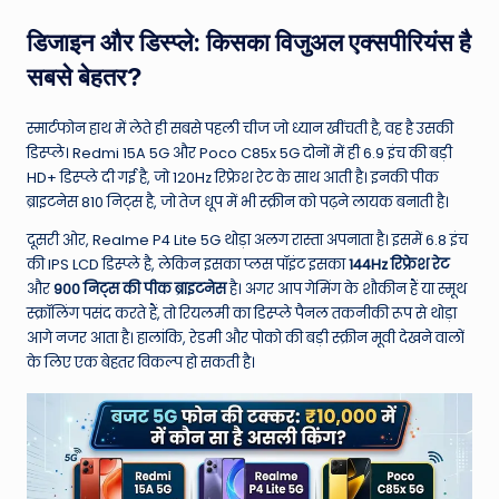
W
o
डिजाइन और डिस्प्ले: किसका विजुअल एक्सपीरियंस है
सबसे बेहतर?
rl
d
स्मार्टफोन हाथ में लेते ही सबसे पहली चीज जो ध्यान खींचती है, वह है उसकी
डिस्प्ले। Redmi 15A 5G और Poco C85x 5G दोनों में ही 6.9 इंच की बड़ी
HD+ डिस्प्ले दी गई है, जो 120Hz रिफ्रेश रेट के साथ आती है। इनकी पीक
ब्राइटनेस 810 निट्स है, जो तेज धूप में भी स्क्रीन को पढ़ने लायक बनाती है।
दूसरी ओर, Realme P4 Lite 5G थोड़ा अलग रास्ता अपनाता है। इसमें 6.8 इंच
की IPS LCD डिस्प्ले है, लेकिन इसका प्लस पॉइंट इसका
144Hz रिफ्रेश रेट
और
900 निट्स की पीक ब्राइटनेस
है। अगर आप गेमिंग के शौकीन हैं या स्मूथ
स्क्रॉलिंग पसंद करते हैं, तो रियलमी का डिस्प्ले पैनल तकनीकी रूप से थोड़ा
आगे नजर आता है। हालांकि, रेडमी और पोको की बड़ी स्क्रीन मूवी देखने वालों
के लिए एक बेहतर विकल्प हो सकती है।