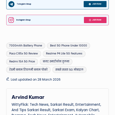
Telegram Group
Join Now
Instagram Group
Join Now
Tags:
7000mAh Battery Phone
Best 5G Phone Under 10000
Poco C85x 5G Review
Realme P4 Lite 5G Features
Redmi 15A 5G Price
बजट स्मार्टफोन तुलना
रेडमी बनाम रियलमी बनाम पोको
सबसे सस्ता 5G मोबाइल
Last updated on 28 March 2026
Arvind Kumar
WittyFlick: Tech News, Sarkari Result, Entertainment,
And Tips Sarkari Result, Sarkari Exam, Kalyan Chart,