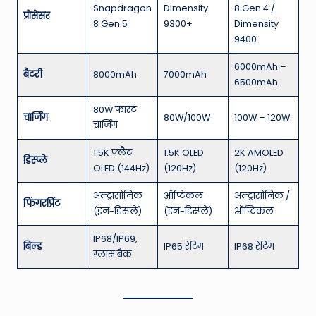
Snapdragon
Dimensity
8 Gen 4 /
प्रोसेसर
8 Gen 5
9300+
Dimensity
9400
6000mAh –
बैटरी
8000mAh
7000mAh
6500mAh
80W फास्ट
चार्जिंग
80W/100W
100W – 120W
चार्जिंग
1.5K फ्लैट
1.5K OLED
2K AMOLED
डिस्प्ले
OLED (144Hz)
(120Hz)
(120Hz)
अल्ट्रासोनिक
ऑप्टिकल
अल्ट्रासोनिक /
फिंगरप्रिंट
(इन-डिस्प्ले)
(इन-डिस्प्ले)
ऑप्टिकल
IP68/IP69,
बिल्ड
IP65 रेटिंग
IP68 रेटिंग
ग्लास बैक