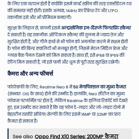
के लिए एक वरदान होती है क्योंकि इसमें कर्व्ड स्क्रीन की तरह एक्सीडेंटल टच
की समस्या नहीं होती। इसके अलावा, 144Hz का रिफ्रेश रेट और LTPO
तकनीक इसे और भी प्रीमियम बनाएगी।
सुरक्षा के लिहाज से, कंपनी इसमें
अल्ट्रासोनिक इन-डिस्प्ले फिंगरप्रिंट स्कैनर
दे सकती है। यह तकनीक ऑप्टिकल स्कैनर की तुलना में ज्यादा तेज और
सुरक्षित होती है, और गीले हाथों से भी फोन को अनलॉक करने में सक्षम होती
है। फोन की बिल्ड क्वालिटी भी मजबूत होगी, जिसमें मेटल मिडिल फ्रेम और
ग्लास बैक पैनल देखने को मिल सकता है। साथ ही, इसे IP68 या IP69 की
रेटिंग मिल सकती है, जो इसे पानी और धूल से पूरी तरह सुरक्षित रखेगी।
कैमरा और अन्य फीचर्स
फोटोग्राफी के लिए, Realme Neo 8 में
50 मेगापिक्सल का मुख्य कैमरा
(संभवतः OIS के साथ) होने की उम्मीद है। हालांकि, Neo सीरीज का मुख्य
फोकस परफॉर्मेंस पर होता है, लेकिन Realme के हालिया रिकॉर्ड को देखते
हुए, हम उम्मीद कर सकते हैं कि यह फोन डे-लाइट और लो-लाइट दोनों में
बेहतरीन तस्वीरें खींचेगा। सेल्फी के लिए इसमें 16MP या 32MP का फ्रंट
कैमरा हो सकता है।
See also
Oppo Find X10 Series: 200MP कैमरा