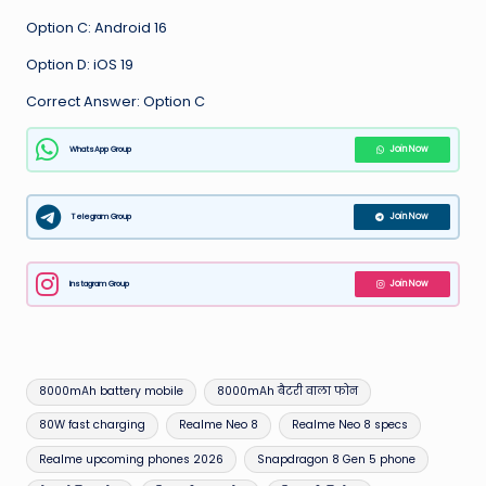
Option C: Android 16
Option D: iOS 19
Correct Answer: Option C
WhatsApp Group
Join Now
Telegram Group
Join Now
Instagram Group
Join Now
Tags:
8000mAh battery mobile
8000mAh बैटरी वाला फोन
80W fast charging
Realme Neo 8
Realme Neo 8 specs
Realme upcoming phones 2026
Snapdragon 8 Gen 5 phone