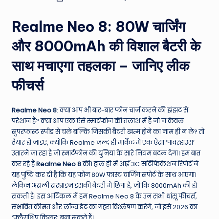
by
e
Realme Neo 8: 80W चार्जिंग
N
e
और 8000mAh की विशाल बैटरी के
w
साथ मचाएगा तहलका – जानिए लीक
s
फीचर्स
A
ro
Realme Neo 8
: क्या आप भी बार-बार फोन चार्ज करने की झंझट से
परेशान हैं? क्या आप एक ऐसे स्मार्टफोन की तलाश में हैं जो न केवल
u
सुपरफास्ट स्पीड से चले बल्कि जिसकी बैटरी खत्म होने का नाम ही न ले? तो
n
तैयार हो जाइए, क्योंकि Realme जल्द ही मार्केट में एक ऐसा ‘पावरहाउस’
उतारने जा रहा है जो स्मार्टफोन की दुनिया के सारे नियम बदल देगा। हम बात
d
कर रहे हैं
Realme Neo 8
की। हाल ही में आई 3C सर्टिफिकेशन रिपोर्ट ने
T
यह पुष्टि कर दी है कि यह फोन 80W फास्ट चार्जिंग सपोर्ट के साथ आएगा।
लेकिन असली सरप्राइज इसकी बैटरी में छिपा है, जो कि 8000mAh की हो
h
सकती है। इस आर्टिकल में हम Realme Neo 8 के उन सभी धांसू फीचर्स,
e
संभावित कीमत और लॉन्च डेट का गहरा विश्लेषण करेंगे, जो इसे 2026 का
‘फ्लैगशिप किलर’ बना सकते हैं।