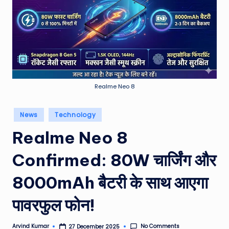
e
a
t
h
er
,
Realme Neo 8
T
Posted
News
Technology
e
in
Realme Neo 8
c
Confirmed: 80W चार्जिंग और
h
&
8000mAh बैटरी के साथ आएगा
M
पावरफुल फोन!
o
vi
No Comments
Arvind Kumar
27 December 2025
Posted