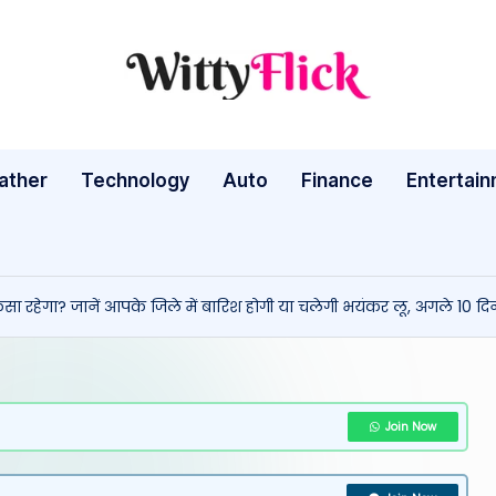
W
WittyFlick:
Latest
it
Weather,
ather
Technology
Auto
ty
Finance
Entertai
Tech
&
Fl
Movie
ic
News
रहेगा? जानें आपके जिले में बारिश होगी या चलेगी भयंकर लू, अगले 10 दिनो
Around
k:
The
L
World
a
Join Now
te