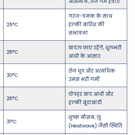
आसमान, तेज गर्म हवाएं
गरज-चमक के साथ
25°C
हल्की बारिश की
संभावना
बादल छाए रहेंगे, धूलभरी
28°C
आंधी के आसार
तेज धूप और अत्यधिक
30°C
उमस भरी गर्मी
दोपहर बाद आंधी और
26°C
हल्की बूंदाबांदी
शुष्क मौसम, लू
31°C
(Heatwave) जैसी स्थिति