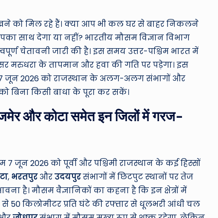
ro
u
ेखने को मिल रहे हैं। क्या आप भी कल घर से बाहर निकलने
आपका साथ देगा या नहीं? भारतीय मौसम विज्ञान विभाग
n
पूर्ण चेतावनी जारी की है। इस समय उत्तर-पश्चिम भारत में
d
असर मरुधरा के तापमान और हवा की गति पर पड़ेगा। इस
म 7 जून 2026 को राजस्थान के अलग-अलग संभागों और
T
को बिना किसी बाधा के पूरा कर सकें।
h
ेर और कोटा समेत इन जिलों में गरज-
e
W
o
 जून 2026 को पूर्वी और पश्चिमी राजस्थान के कई हिस्सों
टा
,
भरतपुर
और
उदयपुर
संभागों में छिटपुट स्थानों पर तेज
rl
ा है। मौसम वैज्ञानिकों का कहना है कि इन क्षेत्रों में
d
 50 किलोमीटर प्रति घंटे की रफ्तार से धूलभरी आंधी चल
और
जोधपुर
संभाग में मौसम मुख्य रूप से शुष्क रहेगा, लेकिन