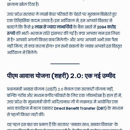
खजाना खोल दिया है।
e
उत्तर प्रदेश सरकार ने लाखों बेघर परिवारों के चेहरों पर मुस्कान बिखेरते हुए
N
एक ऐतिहासिक कदम उठाया है। इस आर्टिकल में, हम आपको विस्तार से
e
बताएंगे कि कैसे
2 लाख से ज्यादा लाभार्थियों
के बैंक खातों में
2094 करोड़
रुपये
की भारी-भरकम राशि ट्रांसफर की गई है। क्या आपका नाम इस लिस्ट
w
में है? आपको अगली किस्त कब मिलेगी? और अगर आपको अभी तक पैसा
s
नहीं मिला, तो क्या करना होगा? इन सभी सवालों के जवाब आपको इस विस्तृत
आर्टिकल में मिलेंगे।
A
ro
u
पीएम आवास योजना (शहरी) 2.0: एक नई उम्मीद
n
प्रधानमंत्री आवास योजना (शहरी) 2.0 केवल एक सरकारी योजना नहीं,
d
बल्कि गरीब और मध्यम वर्गीय परिवारों के लिए एक जीवनरेखा है। हाल ही में,
T
उत्तर प्रदेश के मुख्यमंत्री योगी आदित्यनाथ जी ने लखनऊ में आयोजित एक
भव्य कार्यक्रम में बटन दबाकर
Direct Benefit Transfer (DBT)
के माध्यम
h
से पहली किस्त जारी की।
e
यह पहल इस बात का प्रमाण है कि सरकार “सबका साथ, सबका विकास” के