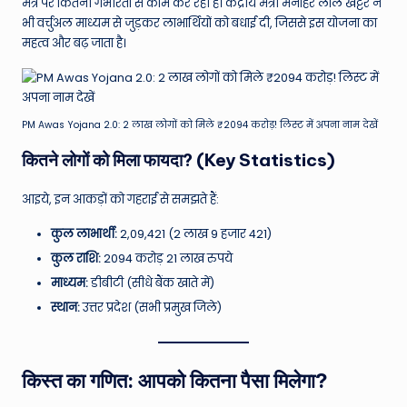
W
मंत्र पर कितनी गंभीरता से काम कर रही है। केंद्रीय मंत्री मनोहर लाल खट्टर ने
भी वर्चुअल माध्यम से जुड़कर लाभार्थियों को बधाई दी, जिससे इस योजना का
o
महत्व और बढ़ जाता है।
rl
d
PM Awas Yojana 2.0: 2 लाख लोगों को मिले ₹2094 करोड़! लिस्ट में अपना नाम देखें
कितने लोगों को मिला फायदा? (Key Statistics)
आइये, इन आकड़ों को गहराई से समझते हैं:
कुल लाभार्थी:
2,09,421 (2 लाख 9 हजार 421)
कुल राशि:
2094 करोड़ 21 लाख रुपये
माध्यम:
डीबीटी (सीधे बैंक खाते में)
स्थान:
उत्तर प्रदेश (सभी प्रमुख जिले)
किस्त का गणित: आपको कितना पैसा मिलेगा?