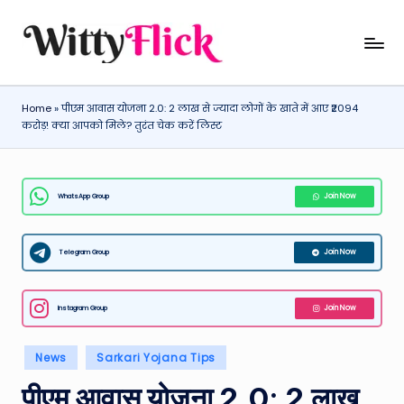
Skip
W
WittyFlick:
to
Latest
content
it
Weather,
Home
»
पीएम आवास योजना 2.0: 2 लाख से ज्यादा लोगों के खाते में आए ₹2094
ty
Tech
करोड़! क्या आपको मिले? तुरंत चेक करें लिस्ट
&
Fl
Movie
ic
News
WhatsApp Group
Join Now
k:
Around
The
L
World
Telegram Group
Join Now
a
t
Instagram Group
Join Now
e
st
Posted
News
Sarkari Yojana Tips
in
W
पीएम आवास योजना 2.0: 2 लाख