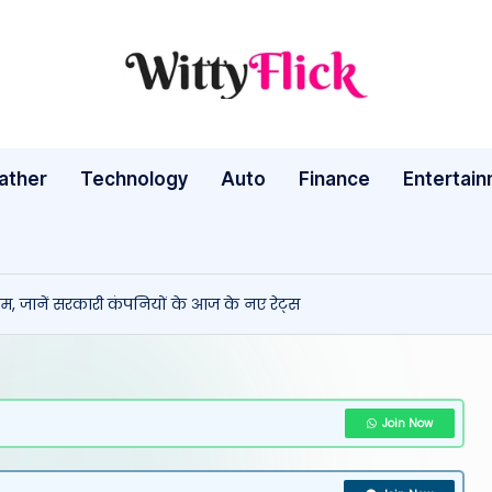
W
WittyFlick:
Latest
it
Weather,
ather
Technology
Auto
ty
Finance
Entertai
Tech
&
Fl
Movie
ic
News
दाम, जानें सरकारी कंपनियों के आज के नए रेट्स
Around
k:
The
L
World
a
Join Now
te