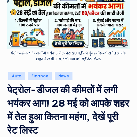
e
a
t
h
er
,
पेट्रोल-डीजल के दामों में भयंकर विस्फोट! 28 मई को मुंबई-दिल्ली समेत आपके
शहर में लगी आग, देखें आज की नई रेट लिस्ट
T
e
Posted
Auto
Finance
News
in
c
पेट्रोल-डीजल की कीमतों में लगी
h
भयंकर आग! 28 मई को आपके शहर
&
M
में तेल हुआ कितना महंगा, देखें पूरी
o
रेट लिस्ट
vi