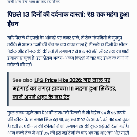
लगी आग, देखें आज की नई रेट लिस्ट
पिछले 13 दिनों की दर्दनाक दास्तां: ₹8 तक महंगा हुआ
ईंधन
यदि पिछले दो हफ्तों के आंकड़ों पर नजर डालें, तो तेल कंपनियों ने गुपचुप
तरीके से आम आदमी की जेब पर बड़ा डाका डाला है। पिछले 13 दिनों के भीतर
पेट्रोल और डीजल की कीमतों में लगभग 7 से 8 रुपये प्रति लीटर तक का भारी
इजाफा हो चुका है। इस दौरान अलग-अलग किश्तों में चार बार ईंधन के दामों में
बढ़ोतरी की गई।
See also
LPG Price Hike 2026: नए साल पर
महंगाई का तगड़ा झटका! ₹111 महंगा हुआ सिलेंडर,
जानें अपने शहर के नए रेट
कुछ समय पहले तक देश की राजधानी दिल्ली में जो पेट्रोल 94 से 95 रुपये
प्रति लीटर के आसपास मिल रहा था, वह अब ₹102 के आंकड़े को पार कर चुका
है। इसी तरह डीजल की कीमतों में भी लगभग ₹8 की कुल बढ़ोतरी देखी गई है।
आज कच्चे तेल में आई 3% की इस नई तेजी के बाद अब यह आशंका और गहरी