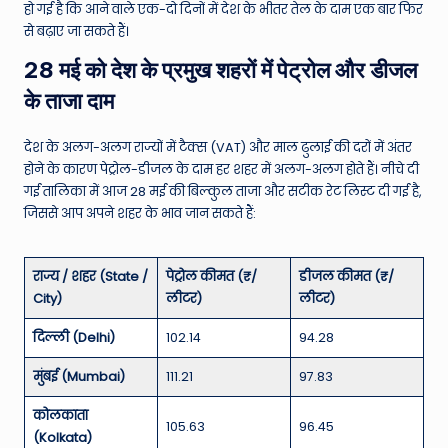
हो गई है कि आने वाले एक-दो दिनों में देश के भीतर तेल के दाम एक बार फिर
से बढ़ाए जा सकते हैं।
28 मई को देश के प्रमुख शहरों में पेट्रोल और डीजल
के ताजा दाम
देश के अलग-अलग राज्यों में टैक्स (VAT) और माल ढुलाई की दरों में अंतर
होने के कारण पेट्रोल-डीजल के दाम हर शहर में अलग-अलग होते हैं। नीचे दी
गई तालिका में आज 28 मई की बिल्कुल ताजा और सटीक रेट लिस्ट दी गई है,
जिससे आप अपने शहर के भाव जान सकते हैं:
राज्य / शहर (State /
पेट्रोल कीमत (₹/
डीजल कीमत (₹/
City)
लीटर)
लीटर)
दिल्ली (Delhi)
102.14
94.28
मुंबई (Mumbai)
111.21
97.83
कोलकाता
105.63
96.45
(Kolkata)