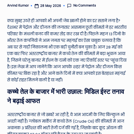
e
No Comments
Arvind Kumar
28 May 2026
Posted
by
N
क्या सुबह उठते ही आपको भी अपनी जेब खाली होने का डर सताने लगा है?
e
देशभर में पेट्रोल और डीजल की लगातार आसमान छूती कीमतों ने हर भारतीय
परिवार के मंथली बजट की कमर तोड़ कर रख दी है। पिछले महज 13 दिनों के
w
भीतर तेल कंपनियों ने आम जनता पर महंगाई का ऐसा चाबुक चलाया है कि
s
अब घर से गाड़ी निकालना भी एक बड़ी चुनौती बन चुका है। आज 28 मई को
एक बार फिर अंतरराष्ट्रीय बाजार में कच्चे तेल की कीमतों में बड़ा भूचाल आया
A
है, जिसने घरेलू बाजार में ईंधन के दामों को एक नए रिकॉर्ड स्तर पर पहुंचा दिया
ro
है। इस लेख में आप जानेंगे कि आज आपके शहर में पेट्रोल और डीजल किस
कीमत पर बिक रहा है और आने वाले दिनों में क्या आपको इस बेतहाशा महंगाई
u
से कोई राहत मिलने वाली है या नहीं।
n
कच्चे तेल के बाजार में भारी उछाल: मिडिल ईस्ट तनाव
d
ने बढ़ाई आफत
T
h
अंतरराष्ट्रीय बाजार से जो खबरें आ रही हैं, वे आम आदमी के लिए बिल्कुल भी
अच्छी नहीं हैं। ग्लोबल मार्केट में कच्चे तेल (Crude Oil) की कीमतों में आज
e
अचानक 3 प्रतिशत की भारी तेजी दर्ज की गई है, जिसके बाद क्रूड ऑयल की