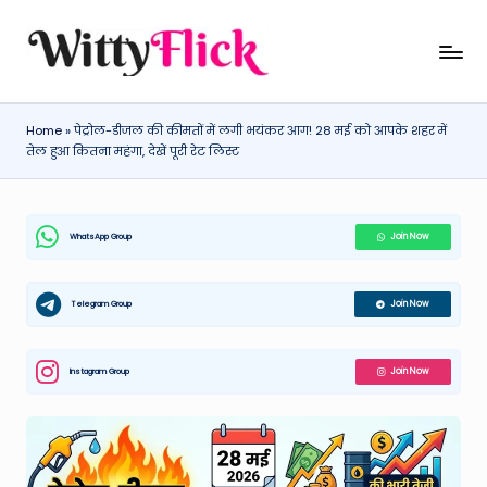
Skip
W
WittyFlick:
to
Latest
content
it
Weather,
Home
»
पेट्रोल-डीजल की कीमतों में लगी भयंकर आग! 28 मई को आपके शहर में
ty
Tech
तेल हुआ कितना महंगा, देखें पूरी रेट लिस्ट
&
Fl
Movie
ic
News
WhatsApp Group
Join Now
k:
Around
The
L
World
Telegram Group
Join Now
a
t
Instagram Group
Join Now
e
st
W