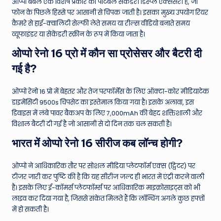
ओप्पो बबल एक विशेष प्रकार की पोर्टेबल सेकेंडरी डिस्प्ले एक्सेसरी है, जो
फोन के पिछले हिस्से पर आसानी से चिपक जाती है। इसका मुख्य उपयोग रियर
कैमरे से हाई-क्वालिटी सेल्फी लेते समय या रील्स वीडियो बनाते समय
व्यूफाइंडर या सेकेंडरी स्क्रीन के रूप में किया जाता है।
ओप्पो रेनो 16 प्रो में कौन सा प्रोसेसर और बैटरी दी
गई है?
ओप्पो रेनो 16 प्रो में बेहतर और तेज परफॉर्मेंस के लिए ऑक्टा-कोर मीडियाटेक
डाइमेंसिटी 9500s चिपसेट का इस्तेमाल किया गया है। इसके अलावा, इस
डिवाइस में लंबे पावर बैकअप के लिए 7,000mAh की बेहद शक्तिशाली और
विशाल बैटरी दी गई है जो आसानी से दो दिन तक चल सकती है।
भारत में ओप्पो रेनो 16 सीरीज कब लॉन्च होगी?
ओप्पो ने आधिकारिक तौर पर सोशल मीडिया प्लेटफॉर्म एक्स (ट्विटर) पर
टीजर जारी कर पुष्टि की है कि यह सीरीज जल्द ही भारत में एंट्री करने वाली
है। इसके लिए ई-कॉमर्स प्लेटफॉर्म्स पर आधिकारिक माइक्रोसाइट्स को भी
लाइव कर दिया गया है, जिससे संकेत मिलते हैं कि लॉन्चिंग अगले कुछ हफ्तों
में हो सकती है।