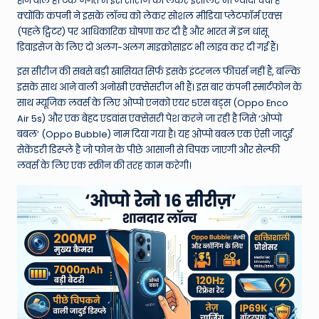
W
होने वाले हैं। टेक जगत में इस सीरीज को लेकर इसलिए भी ज्यादा चर्चा है
क्योंकि कंपनी ने इसके लॉन्च को लेकर सोशल मीडिया प्लेटफॉर्म एक्स
o
(पहले ट्विटर) पर आधिकारिक घोषणा कर दी है और भारत में इन धांसू
rl
डिवाइसेज के लिए दो अलग-अलग माइक्रोसाइट भी लाइव कर दी गई हैं।
d
इस सीरीज की सबसे बड़ी खासियत सिर्फ इसके इंटरनल फीचर्स नहीं हैं, बल्कि
इसके साथ आने वाली अनोखी एक्सेसरीज भी हैं। इस बार कंपनी स्मार्टफोन के
साथ म्यूजिक लवर्स के लिए ओप्पो एनको एयर 5एस बड्स (Oppo Enco
Air 5s) और एक बेहद एडवांस एक्सेसरी पेश करने जा रही है जिसे ‘ओप्पो
बबल’ (Oppo Bubble) नाम दिया गया है। यह ओप्पो बबल एक ऐसी जादुई
सेकेंडरी डिस्प्ले है जो फोन के पीछे आसानी से चिपक जाएगी और सेल्फी
लवर्स के लिए एक स्क्रीन की तरह काम करेगी।