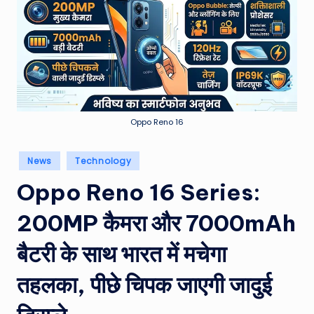
e
a
t
h
er
,
Oppo Reno 16
T
Posted
News
Technology
e
in
Oppo Reno 16 Series:
c
h
200MP कैमरा और 7000mAh
&
बैटरी के साथ भारत में मचेगा
M
तहलका, पीछे चिपक जाएगी जादुई
o
vi