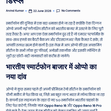
डिस्प्ले
e
No Comments
Arvind Kumar
22 June 2026
Posted
N
by
e
स्मार्टफोन की दुनिया में एक बड़ा धमाका होने जा रहा है क्योंकि टेक दिग्गज
ओप्पो अपनी नई फ्लैगशिप सीरीज को भारतीय बाजार में उतारने के लिए पूरी
w
तरह तैयार है। अगर आप एक ऐसा स्मार्टफोन ढूंढ रहे हैं जो दमदार परफॉर्मेंस के
s
साथ-साथ हफ्तों का बैटरी बैकअप और डीएसएलआर जैसा कैमरा दे सके, तो
आपकी तलाश खत्म होने वाली है। इस लेख में आप ओप्पो की इस अपकमिंग
A
सीरीज के सभी लीक हुए फीचर्स, अनोखी तकनीक और इसकी लॉन्चिंग से
ro
जुड़ी हर छोटी-बड़ी जानकारी को करीब से जानेंगे।
u
भारतीय स्मार्टफोन बाजार में ओप्पो का
n
नया दांव
d
T
ओप्पो ने कुछ समय पहले ही अपनी प्रीमियम रेनो सीरीज के स्मार्टफोन को
h
चीनी मार्केट में पेश किया था, जिसे अब बहुत जल्द भारत में लॉन्च किया जा रहा
है। कंपनी इस लाइनअप के तहत दो नए 5G स्मार्टफोन भारतीय ग्राहकों के
e
लिए पेश करेगी, जिनके नाम
Oppo Reno 16
और
Oppo Reno 16 Pro