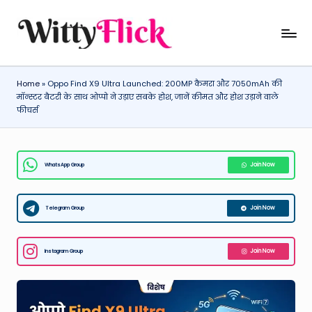
Skip
W
WittyFlick:
to
Latest
content
it
Weather,
Home
»
Oppo Find X9 Ultra Launched: 200MP कैमरा और 7050mAh की
ty
Tech
मॉन्स्टर बैटरी के साथ ओप्पो ने उड़ाए सबके होश, जानें कीमत और होश उड़ाने वाले
&
Fl
फीचर्स
Movie
ic
News
k:
Around
WhatsApp Group
Join Now
The
L
World
a
Telegram Group
Join Now
t
e
Instagram Group
Join Now
st
W