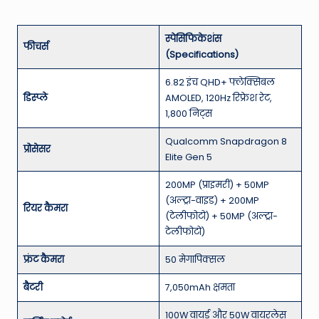
स्पेसिफिकेशंस
फीचर्स
(Specifications)
6.82 इंच QHD+ फ्लेक्सिबल
डिस्प्ले
AMOLED, 120Hz रिफ्रेश रेट,
1,800 निट्स
Qualcomm Snapdragon 8
प्रोसेसर
Elite Gen 5
200MP (प्राइमरी) + 50MP
(अल्ट्रा-वाइड) + 200MP
रियर कैमरा
(टेलीफोटो) + 50MP (अल्ट्रा-
टेलीफोटो)
फ्रंट कैमरा
50 मेगापिक्सल
बैटरी
7,050mAh क्षमता
100W वायर्ड और 50W वायरलेस