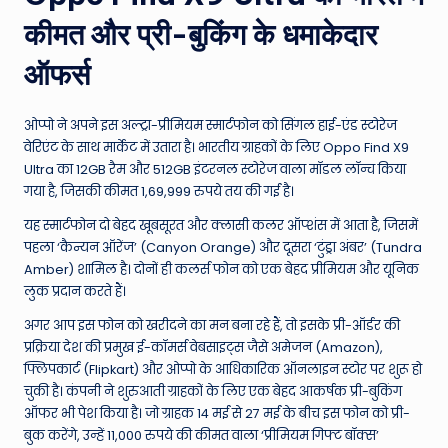
W
कीमत और प्री-बुकिंग के धमाकेदार
o
ऑफर्स
rl
d
ओप्पो ने अपने इस अल्ट्रा-प्रीमियम स्मार्टफोन को सिंगल हाई-एंड स्टोरेज
वेरिएंट के साथ मार्केट में उतारा है। भारतीय ग्राहकों के लिए Oppo Find X9
Ultra का 12GB रैम और 512GB इंटरनल स्टोरेज वाला मॉडल लॉन्च किया
गया है, जिसकी कीमत 1,69,999 रुपये तय की गई है।
यह स्मार्टफोन दो बेहद खूबसूरत और क्लासी कलर ऑप्शंस में आता है, जिसमें
पहला ‘कैन्यन ऑरेंज’ (Canyon Orange) और दूसरा ‘टुंड्रा अंबर’ (Tundra
Amber) शामिल है। दोनों ही कलर्स फोन को एक बेहद प्रीमियम और यूनिक
लुक प्रदान करते हैं।
अगर आप इस फोन को खरीदने का मन बना रहे हैं, तो इसके प्री-ऑर्डर की
प्रक्रिया देश की प्रमुख ई-कॉमर्स वेबसाइट्स जैसे अमेजन (Amazon),
फ्लिपकार्ट (Flipkart) और ओप्पो के आधिकारिक ऑनलाइन स्टोर पर शुरू हो
चुकी है। कंपनी ने शुरुआती ग्राहकों के लिए एक बेहद आकर्षक प्री-बुकिंग
ऑफर भी पेश किया है। जो ग्राहक 14 मई से 27 मई के बीच इस फोन को प्री-
बुक करेंगे, उन्हें 11,000 रुपये की कीमत वाला ‘प्रीमियम गिफ्ट बॉक्स’