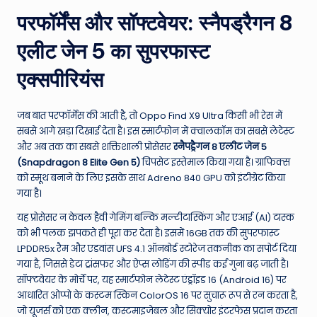
परफॉर्मेंस और सॉफ्टवेयर: स्नैपड्रैगन 8
एलीट जेन 5 का सुपरफास्ट
एक्सपीरियंस
जब बात परफॉर्मेंस की आती है, तो Oppo Find X9 Ultra किसी भी रेस में
सबसे आगे खड़ा दिखाई देता है। इस स्मार्टफोन में क्वालकॉम का सबसे लेटेस्ट
और अब तक का सबसे शक्तिशाली प्रोसेसर
स्नैपड्रैगन 8 एलीट जेन 5
(Snapdragon 8 Elite Gen 5)
चिपसेट इस्तेमाल किया गया है। ग्राफिक्स
को स्मूथ बनाने के लिए इसके साथ Adreno 840 GPU को इंटीग्रेट किया
गया है।
यह प्रोसेसर न केवल हैवी गेमिंग बल्कि मल्टीटास्किंग और एआई (AI) टास्क
को भी पलक झपकते ही पूरा कर देता है। इसमें 16GB तक की सुपरफास्ट
LPDDR5x रैम और एडवांस UFS 4.1 ऑनबोर्ड स्टोरेज तकनीक का सपोर्ट दिया
गया है, जिससे डेटा ट्रांसफर और ऐप्स लोडिंग की स्पीड कई गुना बढ़ जाती है।
सॉफ्टवेयर के मोर्चे पर, यह स्मार्टफोन लेटेस्ट एंड्रॉइड 16 (Android 16) पर
आधारित ओप्पो के कस्टम स्किन ColorOS 16 पर सुचारू रूप से रन करता है,
जो यूजर्स को एक क्लीन, कस्टमाइजेबल और सिक्योर इंटरफेस प्रदान करता