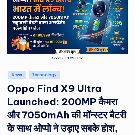
e
a
t
h
er
,
Oppo Find X9 Ultra
T
e
Posted
News
Technology
in
c
Oppo Find X9 Ultra
h
Launched: 200MP कैमरा
&
M
और 7050mAh की मॉन्स्टर बैटरी
o
के साथ ओप्पो ने उड़ाए सबके होश,
vi