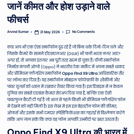
जानें कीमत और होश उड़ाने वाले
e
N
फीचर्स
e
No Comments
Arvind Kumar
21 May 2026
Posted
w
by
s
क्या आप भी एक ऐसा स्मार्टफोन ढूंढ रहे हैं जो बिना थके दिनों-दिन चले और
जिसके कैमरे के सामने डीएसएलआर (DSLR) भी पानी भरता नजर आए?
A
अगर हाँ, तो आपका इंतजार अब पूरी तरह खत्म हो चुका है। चीनी स्मार्टफोन
ro
निर्माता कंपनी ओप्पो (Oppo) ने भारतीय टेक मार्केट में अपना सबसे धाकड़
और प्रीमियम फ्लैगशिप स्मार्टफोन
Oppo Find X9 Ultra
आधिकारिक तौर
u
पर लॉन्च कर दिया है। यह स्मार्टफोन मोबाइल फोटोग्राफी के शौकीनों और
n
पावर यूजर्स को ध्यान में रखकर तैयार किया गया है। इस डिवाइस में न केवल
दुनिया का सबसे एडवांस कैमरा सेटअप दिया गया है, बल्कि एक ऐसी
d
पावरफुल बैटरी दी गई है जो आज से पहले किसी भी प्रीमियम फ्लैगशिप फोन
T
में देखने को नहीं मिली है। इस लेख में हम इस बेहतरीन फोन की कीमत,
ऑफर्स और इसके सभी दमदार स्पेसिफिकेशंस का गहराई से विश्लेषण करेंगे
h
ताकि आप जान सकें कि क्या यह फोन आपकी उम्मीदों पर खरा उतरता है।
e
Oppo Find X9 Ultra की भारत में