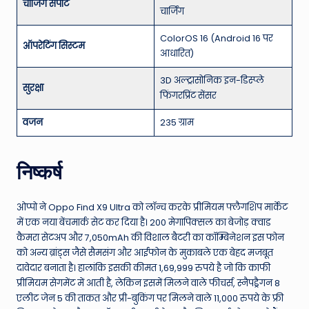
चार्जिंग सपोर्ट
चार्जिंग
ColorOS 16 (Android 16 पर
ऑपरेटिंग सिस्टम
आधारित)
3D अल्ट्रासोनिक इन-डिस्प्ले
सुरक्षा
फिंगरप्रिंट सेंसर
वजन
235 ग्राम
निष्कर्ष
ओप्पो ने Oppo Find X9 Ultra को लॉन्च करके प्रीमियम फ्लैगशिप मार्केट
में एक नया बेंचमार्क सेट कर दिया है। 200 मेगापिक्सल का बेजोड़ क्वाड
कैमरा सेटअप और 7,050mAh की विशाल बैटरी का कॉम्बिनेशन इस फोन
को अन्य ब्रांड्स जैसे सैमसंग और आईफोन के मुकाबले एक बेहद मजबूत
दावेदार बनाता है। हालांकि इसकी कीमत 1,69,999 रुपये है जो कि काफी
प्रीमियम सेगमेंट में आती है, लेकिन इसमें मिलने वाले फीचर्स, स्नैपड्रैगन 8
एलीट जेन 5 की ताकत और प्री-बुकिंग पर मिलने वाले 11,000 रुपये के फ्री