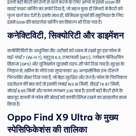
इतनी बड़ी बैटरी को तेजी से चार्ज करने के लिए ओप्पो ने इसमें 100W की
वायर्ड फास्ट चार्जिंग का सपोर्ट दिया है, जो महज कुछ ही मिनटों में बैटरी को
फुल चार्ज कर देती है। इसके साथ ही, प्रीमियम यूजर्स की सहूलियत के लिए
इसमें 50W की वायरलेस चार्जिंग का विकल्प भी दिया गया है।
कनेक्टिविटी, सिक्योरिटी और डाइमेंशन
कनेक्टिविटी के आधुनिक तौर-तरीकों को ध्यान में रखते हुए इस फोन में
वाई-फाई 7 (Wi-Fi 7), ब्लूटूथ 6.0, एनएफसी (NFC), ग्लोबल पोजिशनिंग
सिस्टम (GPS) और यूनिवर्सल यूएसबी टाइप-सी पोर्ट दिया गया है। सुरक्षा के
लिहाज से, स्क्रीन के नीचे एक सुपरफास्ट 3D अल्ट्रासोनिक इन-डिस्प्ले
फिंगरप्रिंट सेंसर दिया गया है, जो बेहद सुरक्षित और तेज है। फोन के फिजिकल
डाइमेंशन की बात करें तो इसकी लंबाई 163.16 मिमी, चौड़ाई 76.97 मिमी,
मोटाई 8.65 मिमी और वजन लगभग 235 ग्राम है। इतनी बड़ी बैटरी होने के
बावजूद कंपनी ने फोन की मोटाई को काफी स्लिम रखने का सराहनीय काम
किया है।
Oppo Find X9 Ultra के मुख्य
स्पेसिफिकेशंस की तालिका