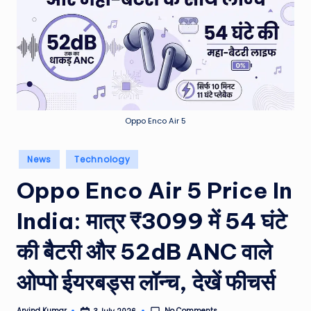
e
a
t
h
er
,
Oppo Enco Air 5
T
Posted
News
Technology
e
in
Oppo Enco Air 5 Price In
c
h
India: मात्र ₹3099 में 54 घंटे
&
की बैटरी और 52dB ANC वाले
M
ओप्पो ईयरबड्स लॉन्च, देखें फीचर्स
o
vi
No Comments
Arvind Kumar