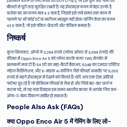
इस्तेमाल करने के लिए IP55 की रेटिंग दी गई है, जो इसे धूल और पानी की
बौछारों से पूरी तरह सुरक्षित रखती है। यह ईयरबड्स वजन में बेहद हल्के हैं;
प्रत्येक बड का वजन मात्र 4.3 ग्राम है, जिससे इसे लंबे समय तक कान में
पहनने पर भी कोई दर्द या भारीपन महसूस नहीं होता। चार्जिंग केस का वजन
43.5 ग्राम है, जो इसे पॉकेट-फ्रेंडली और पोर्टेबल बनाता है।
निष्कर्ष
कुल मिलाकर, ओप्पो ने 3,299 रुपये (लॉन्च ऑफर में 3,099 रुपये) की
कीमत में Oppo Enco Air 5 को लॉन्च करके बजट TWS सेगमेंट में
खलबली मचा दी है। 54 घंटे का महा-बैटरी बैकअप, 52dB का दमदार एक्टिव
नॉइज़ कैंसिलेशन, और 6-माइक AI कॉलिंग जैसे फीचर्स आमतौर पर 5,000
रुपये से महंगे ईयरबड्स में देखने को मिलते हैं। यदि आप एक ऐसा ऑडियो
पार्टनर ढूंढ रहे हैं जो प्रीमियम फीचर्स से लैस हो और जिसे बार-बार चार्ज न
करना पड़े, तो यह नया डिवाइस इस समय भारतीय बाजार में आपके लिए वन-
ऑफ-द-बेस्ट विकल्प साबित हो सकता है।
People Also Ask (FAQs)
क्या Oppo Enco Air 5 में गेमिंग के लिए लो-