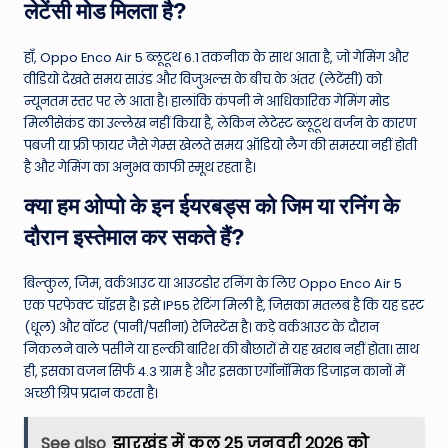
लेटेंसी मोड मिलता है?
हाँ, Oppo Enco Air 5 ब्लूटूथ 6.1 तकनीक के साथ आता है, जो गेमिंग और
वीडियो देखते समय साउंड और विजुअल्स के बीच के अंतर (लेटेंसी) को
न्यूनतम स्तर पर ले आता है। हालांकि कंपनी ने आधिकारिक गेमिंग मोड
मिलीसेकंड का उल्लेख नहीं किया है, लेकिन लेटेस्ट ब्लूटूथ वर्जन के कारण
पबजी या फ्री फायर जैसे गेम्स खेलते समय ऑडियो लैग की समस्या नहीं होती
है और गेमिंग का अनुभव काफी स्मूथ रहता है।
क्या हम ओप्पो के इन ईयरबड्स को जिम या रनिंग के
दौरान इस्तेमाल कर सकते हैं?
बिल्कुल, जिम, वर्कआउट या आउटडोर रनिंग के लिए Oppo Enco Air 5
एक परफेक्ट चॉइस है। इसे IP55 रेटिंग मिली है, जिसका मतलब है कि यह डस्ट
(धूल) और वॉटर (पानी/पसीना) रेजिस्टेंस है। कड़े वर्कआउट के दौरान
निकलने वाले पसीने या हल्की बारिश की बौछारों से यह खराब नहीं होता। साथ
ही, इसका वजन सिर्फ 4.3 ग्राम है और इसका एर्गोनॉमिक डिजाइन कानों में
अच्छी ग्रिप प्रदान करता है।
See also
झारखंड में कल 25 जनवरी 2026 को