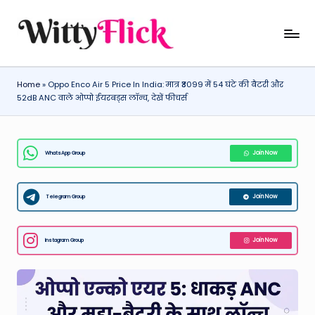
Skip
W
WittyFlick:
to
Latest
content
it
Weather,
Home
»
Oppo Enco Air 5 Price In India: मात्र ₹3099 में 54 घंटे की बैटरी और
ty
Tech
52dB ANC वाले ओप्पो ईयरबड्स लॉन्च, देखें फीचर्स
&
Fl
Movie
ic
News
WhatsApp Group
Join Now
k:
Around
The
L
World
Telegram Group
Join Now
a
t
Instagram Group
Join Now
e
st
W