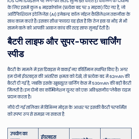
iOS दोनों डिवाइसेज पर लैग-फ्री साउंड सुनिश्चित करते हैं। कॉलिंग के दीवानों
के लिए इसमें कुल 6 माइक्रोफोन (प्रत्येक बड पर 3 माइक) दिए गए हैं, जो
आर्टिफिशियल इंटेलिजेंस (AI) इनेबल्ड कॉल नॉइज़ कैंसिलेशन तकनीक के
साथ काम करते हैं। इसका सीधा फायदा यह होता है कि तेज हवा या भीड़ में भी
सामने वाले को आपकी आवाज कांच की तरह साफ सुनाई देती है।
बैटरी लाइफ और सुपर-फास्ट चार्जिंग
स्पीड
बैटरी के मामले में इस डिवाइस ने वाकई नए कीर्तिमान स्थापित किए हैं। अगर
हम दोनों ईयरबड्स की आंतरिक क्षमता को देखें, तो प्रत्येक बड में 62mAh की
बैटरी दी गई है, जबकि इसके खूबसूरत चार्जिंग केस में 530mAh की बड़ी बैटरी
मिलती है। इन दोनों का कॉम्बिनेशन यूजर को एक अविश्वसनीय प्लेबैक टाइम
प्रदान करता है।
नीचे दी गई तालिका में विभिन्न मोड्स के आधार पर इसकी बैटरी परफॉर्मेंस
को स्पष्ट रूप से समझा जा सकता है:
उपयोग का
ईयरबड्स