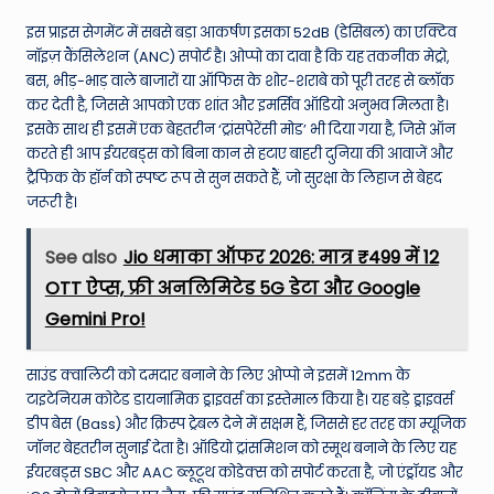
इस प्राइस सेगमेंट में सबसे बड़ा आकर्षण इसका 52dB (डेसिबल) का एक्टिव
नॉइज़ कैंसिलेशन (ANC) सपोर्ट है। ओप्पो का दावा है कि यह तकनीक मेट्रो,
बस, भीड़-भाड़ वाले बाजारों या ऑफिस के शोर-शराबे को पूरी तरह से ब्लॉक
कर देती है, जिससे आपको एक शांत और इमर्सिव ऑडियो अनुभव मिलता है।
इसके साथ ही इसमें एक बेहतरीन ‘ट्रांसपेरेंसी मोड’ भी दिया गया है, जिसे ऑन
करते ही आप ईयरबड्स को बिना कान से हटाए बाहरी दुनिया की आवाजें और
ट्रैफिक के हॉर्न को स्पष्ट रूप से सुन सकते हैं, जो सुरक्षा के लिहाज से बेहद
जरूरी है।
See also
Jio धमाका ऑफर 2026: मात्र ₹499 में 12
OTT ऐप्स, फ्री अनलिमिटेड 5G डेटा और Google
Gemini Pro!
साउंड क्वालिटी को दमदार बनाने के लिए ओप्पो ने इसमें 12mm के
टाइटेनियम कोटेड डायनामिक ड्राइवर्स का इस्तेमाल किया है। यह बड़े ड्राइवर्स
डीप बेस (Bass) और क्रिस्प ट्रेबल देने में सक्षम हैं, जिससे हर तरह का म्यूजिक
जॉनर बेहतरीन सुनाई देता है। ऑडियो ट्रांसमिशन को स्मूथ बनाने के लिए यह
ईयरबड्स SBC और AAC ब्लूटूथ कोडेक्स को सपोर्ट करता है, जो एंड्रॉयड और