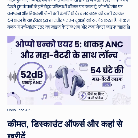
W
आउटपुट और टिकाऊपन के लिए जाना जाता है। देश में बढ़ते TWS मार्केट को
देखते हुए कंपनी ने इसे बेहद प्रतिस्पर्धी कीमत पर उतारा है, जो सीधे तौर पर
o
वनप्लस और रियलमी जैसी बड़ी कंपनियों के बजट बड्स को कड़ी टक्कर
rl
देने वाला है। यह ईयरबड्स खासतौर पर उन युवाओं को टारगेट करता है जो कम
बजट में फ्लैगशिप स्तर का नॉइज़ कैंसिलेशन और लंबी बैटरी लाइफ चाहते हैं।
d
Oppo Enco Air 5
कीमत, डिस्काउंट ऑफर्स और कहां से
खरीदें