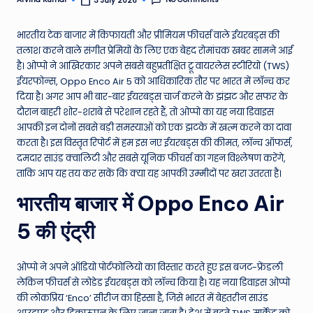
3 July 2026
Posted
by
e
भारतीय टेक बाजार में किफायती और प्रीमियम फीचर्स वाले ईयरबड्स की
N
तलाश करने वाले संगीत प्रेमियों के लिए एक बेहद रोमांचक खबर सामने आई
e
है। ओप्पो ने आखिरकार अपने सबसे बहुप्रतीक्षित ट्रू वायरलेस स्टीरियो (TWS)
ईयरफोन्स, Oppo Enco Air 5 को आधिकारिक तौर पर भारत में लॉन्च कर
w
दिया है। अगर आप भी बार-बार ईयरबड्स चार्ज करने के झंझट और सफर के
s
दौरान बाहरी शोर-शराबे से परेशान रहते हैं, तो ओप्पो का यह नया डिवाइस
आपकी इन दोनों सबसे बड़ी समस्याओं को एक झटके में खत्म करने का दावा
A
करता है। इस विस्तृत रिपोर्ट में हम इस नए ईयरबड्स की कीमत, लॉन्च ऑफर्स,
ro
दमदार साउंड क्वालिटी और सबसे यूनिक फीचर्स का गहन विश्लेषण करेंगे,
ताकि आप यह तय कर सकें कि क्या यह आपकी उम्मीदों पर खरा उतरता है।
u
भारतीय बाजार में Oppo Enco Air
n
d
5 की एंट्री
T
h
ओप्पो ने अपने ऑडियो पोर्टफोलियो का विस्तार करते हुए इस बजट-फ्रेंडली
लेकिन फीचर्स से लोडेड ईयरबड्स को लॉन्च किया है। यह नया डिवाइस ओप्पो
e
की लोकप्रिय ‘Enco’ सीरीज का हिस्सा है, जिसे भारत में बेहतरीन साउंड