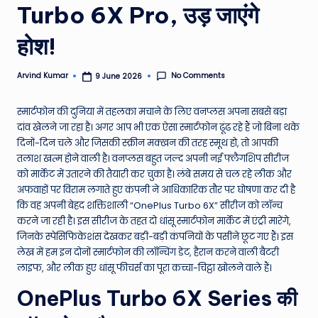
Turbo 6X Pro, उड़ जाएंगे
e
N
होश!
e
No Comments
Arvind Kumar
9 June 2026
Posted
w
by
s
स्मार्टफोन की दुनिया में तहलका मचाने के लिए वनप्लस अपना सबसे बड़ा
दांव खेलने जा रहा है। अगर आप भी एक ऐसा स्मार्टफोन ढूंढ रहे हैं जो बिना थके
A
दिनों-दिन चले और जिसकी स्क्रीन मक्खन की तरह स्मूथ हो, तो आपकी
ro
तलाश खत्म होने वाली है। वनप्लस बहुत जल्द अपनी नई फ्लैगशिप सीरीज
को मार्केट में उतारने की तैयारी कर चुका है। लंबे समय से चल रहे लीक और
u
अफवाहों पर विराम लगाते हुए कंपनी ने आधिकारिक तौर पर घोषणा कर दी है
n
कि वह अपनी बेहद शक्तिशाली “OnePlus Turbo 6X” सीरीज को लॉन्च
करने जा रही है। इस सीरीज के तहत दो धांसू स्मार्टफोन मार्केट में एंट्री मारेंगे,
d
जिनके स्पेसिफिकेशंस देखकर बड़ी-बड़ी कंपनियों के पसीने छूट गए हैं। इस
T
लेख में हम इन दोनों स्मार्टफोन की लॉन्चिंग डेट, हैरान करने वाली बैटरी
लाइफ, और लीक हुए धांसू फीचर्स का पूरा कच्चा-चिट्ठा खोलने वाले हैं।
h
OnePlus Turbo 6X Series की
e