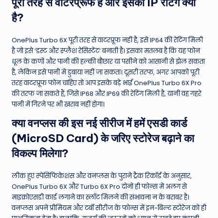
पूरी तरह से वाटरप्रूफ है और इसकी IP रेटिंग क्या
है?
OnePlus Turbo 6X पूरी तरह से वाटरप्रूफ नहीं है, इसे IP64 की रेटिंग मिली
है जो इसे ‘डस्ट और स्प्लैश रेसिस्टेंट’ बनाती है। इसका मतलब है कि यह फोन
धूल के कणों और पानी की हल्की बौछार या पसीने को आसानी से झेल सकता
है, लेकिन इसे पानी में डुबाया नहीं जा सकता। दूसरी तरफ, अगर आपको पूरी
तरह वाटरप्रूफ फोन चाहिए तो आप इसके बड़े भाई OnePlus Turbo 6X Pro
की तरफ जा सकते हैं, जिसे IP68 और IP69 की रेटिंग मिली है, यानी वह गहरे
पानी में गिरने पर भी खराब नहीं होगा।
क्या वनप्लस की इस नई सीरीज में हमें एसडी कार्ड
(MicroSD Card) के जरिए स्टोरेज बढ़ाने का
विकल्प मिलेगा?
लीक हुए स्पेसिफिकेशंस और वनप्लस के पुराने ट्रैक रिकॉर्ड के अनुसार,
OnePlus Turbo 6X और Turbo 6X Pro दोनों ही फोन्स में अलग से
माइक्रोएसडी कार्ड लगाने का स्लॉट मिलने की संभावना न के बराबर है।
वनप्लस अपने प्रीमियम और टर्बो सीरीज के फोन्स में इन-बिल्ट स्टोरेज को ही