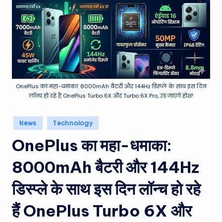
e
a
t
h
er
,
OnePlus का महा-धमाका: 8000mAh बैटरी और 144Hz डिस्प्ले के साथ इस दिन
लॉन्च हो रहे हैं OnePlus Turbo 6X और Turbo 6X Pro, उड़ जाएंगे होश!
T
e
Posted
News
Technology
in
c
OnePlus का महा-धमाका:
h
8000mAh बैटरी और 144Hz
&
M
डिस्प्ले के साथ इस दिन लॉन्च हो रहे
o
हैं OnePlus Turbo 6X और
vi