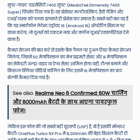
सुपर-फास्ट ‘डाइमेंसिटी 7400 सुपर’ (MediaTek Dimensity 7400
Super) चिपसेट दिया गया है। यह प्रोसेसर मल्टीटास्किंग, हैवी गेमिंग और
एआई टास्क को पलक झपकते ही प्रोसेस कर सकता है। सबसे बड़ी बात यह है
कि यह स्मार्टफोन लेटेस्ट एंड्रॉयड 16 (Android 16) ऑपरेटिंग सिस्टम पर
काम करेगा, जो यूजर्स को एकदम नया और क्लीन यूआई एक्सपीरियंस देने
वाला है।
कैमरा सेटअप की बात करें तो इसके बैक पैनल पर डुअल रियर कैमरा सेटअप
मिलेगा, जिसमें 50 मेगापिक्सल का मेन प्राइमरी सेंसर और 8 मेगापिक्सल
का सेकेंडरी अल्ट्रा-वाइड या डेप्थ सेंसर शामिल होगा। वहीं, रील्स बनाने और
क्रिस्टल क्लियर वीडियो कॉलिंग के लिए इसमें 16 मेगापिक्सल का फ्रंट
सेल्फी कैमरा दिया गया है।
See also
Realme Neo 8 Confirmed: 80W चार्जिंग
और 8000mAh बैटरी के साथ आएगा पावरफुल
फोन!
लेकिन इस फोन की जो सबसे बड़ी यूएसपी (USP) है, वो है इसकी मॉन्स्टर
बैटरी। OnePlus Turbo 6X Pro में 8,000mAh की बेहद विशाल बैटरी दी