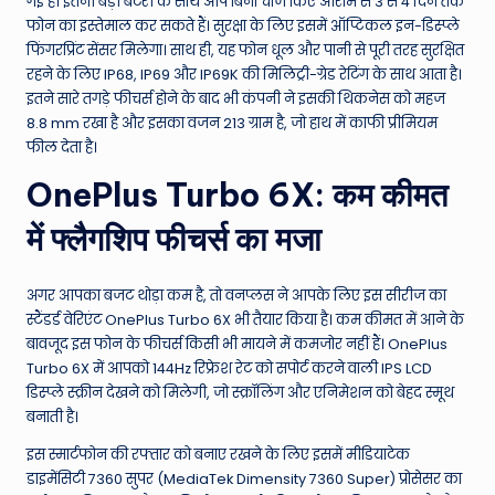
गई है। इतनी बड़ी बैटरी के साथ आप बिना चार्ज किए आराम से 3 से 4 दिन तक
फोन का इस्तेमाल कर सकते हैं। सुरक्षा के लिए इसमें ऑप्टिकल इन-डिस्प्ले
फिंगरप्रिंट सेंसर मिलेगा। साथ ही, यह फोन धूल और पानी से पूरी तरह सुरक्षित
रहने के लिए IP68, IP69 और IP69K की मिलिट्री-ग्रेड रेटिंग के साथ आता है।
इतने सारे तगड़े फीचर्स होने के बाद भी कंपनी ने इसकी थिकनेस को महज
8.8 mm रखा है और इसका वजन 213 ग्राम है, जो हाथ में काफी प्रीमियम
फील देता है।
OnePlus Turbo 6X: कम कीमत
में फ्लैगशिप फीचर्स का मजा
अगर आपका बजट थोड़ा कम है, तो वनप्लस ने आपके लिए इस सीरीज का
स्टैंडर्ड वेरिएंट OnePlus Turbo 6X भी तैयार किया है। कम कीमत में आने के
बावजूद इस फोन के फीचर्स किसी भी मायने में कमजोर नहीं हैं। OnePlus
Turbo 6X में आपको 144Hz रिफ्रेश रेट को सपोर्ट करने वाली IPS LCD
डिस्प्ले स्क्रीन देखने को मिलेगी, जो स्क्रॉलिंग और एनिमेशन को बेहद स्मूथ
बनाती है।
इस स्मार्टफोन की रफ्तार को बनाए रखने के लिए इसमें मीडियाटेक
डाइमेंसिटी 7360 सुपर (MediaTek Dimensity 7360 Super) प्रोसेसर का