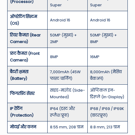
(Processor)
Super
Super
ऑपरेटिंग सिस्टम
Android 16
Android 16
(OS)
रियर कैमरा (Rear
50MP (मुख्य) +
50MP (मुख्य) +
Camera)
2MP
8MP
फ्रंट कैमरा (Front
8MP
16MP
Camera)
बैटरी क्षमता
7,000mAh (45W
8,000mAh (मैसिव
(Battery)
फास्ट चार्जिंग)
बैकअप)
साइड-माउंटेड (Side-
ऑप्टिकल इन-
फिंगरप्रिंट सेंसर
Mounted)
डिस्प्ले (In-Display)
IP रेटिंग
IP64 (डस्ट और
IP68 / IP69 / IP69K
(Protection)
स्प्लैश प्रूफ)
(वाटरप्रूफ)
मोटाई और वजन
8.55 mm, 208 ग्राम
8.8 mm, 213 ग्राम