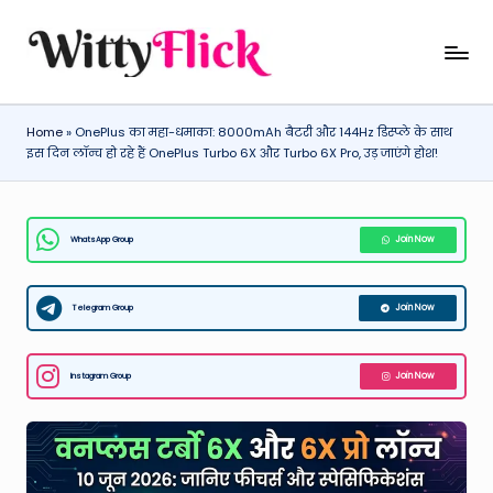
Skip
W
WittyFlick:
to
Latest
content
it
Weather,
Home
»
OnePlus का महा-धमाका: 8000mAh बैटरी और 144Hz डिस्प्ले के साथ
ty
Tech
इस दिन लॉन्च हो रहे हैं OnePlus Turbo 6X और Turbo 6X Pro, उड़ जाएंगे होश!
&
Fl
Movie
ic
News
WhatsApp Group
Join Now
k:
Around
The
L
World
Telegram Group
Join Now
a
t
Instagram Group
Join Now
e
st
W