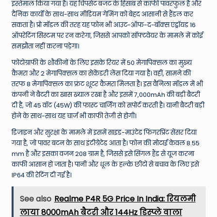
इस्तेमाल किया गया है। यह चिपसेट बजट के हिसाब से काफी पावरफुल है और
दैनिक कार्यों के साथ-साथ मीडियम गेमिंग को बेहद आसानी से हैंडल कर
सकता है। प्रो मॉडल की तरह यह फोन भी आउट-ऑफ-द-बॉक्स एंड्रॉयड 16
ऑपरेटिंग सिस्टम पर रन करेगा, जिससे आपको सॉफ्टवेयर के मामले में कोई
समझौता नहीं करना पड़ेगा।
फोटोग्राफी के शौकीनों के लिए इसके रियर में 50 मेगापिक्सल का मुख्य
कैमरा और 2 मेगापिक्सल का सेकेंडरी लेंस दिया गया है। वहीं, सामने की
तरफ 8 मेगापिक्सल का फ्रंट शूटर कैमरा मिलता है। इस वैनिला मॉडल में भी
कंपनी ने बैटरी का खास ख्याल रखा है और इसमें 7,000mAh की बड़ी बैटरी
दी है, जो 45 वॉट (45W) की फास्ट चार्जिंग को सपोर्ट करती है। यानी बैटरी बड़ी
होने के साथ-साथ यह चार्ज भी काफी तेजी से होगी।
डिजाइन और सुरक्षा के मामले में इसमें साइड-माउंटेड फिंगरप्रिंट सेंसर दिया
गया है, जो पावर बटन के साथ इंटीग्रेटेड आता है। फोन की मोटाई केवल 8.55
mm है और इसका वजन 208 ग्राम है, जिससे इसे सिंगल हैंड से यूज करना
काफी आसान हो जाता है। पानी और धूल के हल्के छीटों से बचाव के लिए इसे
IP64 की रेटिंग दी गई है।
See also
Realme P4R 5G Price In India: रियलमी
लाया 8000mAh बैटरी और 144Hz डिस्प्ले वाला