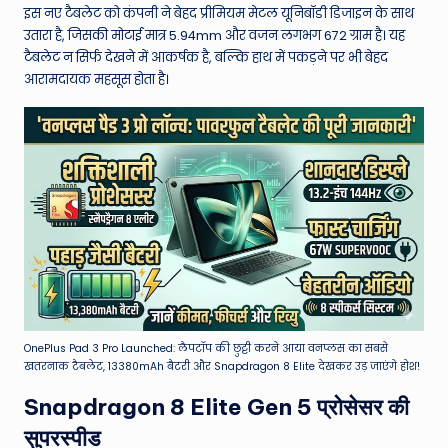
W
इस नए टैबलेट को कंपनी ने बेहद प्रीमियम मेटल यूनिबॉडी डिजाइन के साथ
o
उतारा है, जिसकी मोटाई मात्र 5.94mm और वजन लगभग 672 ग्राम है। यह
टैबलेट न सिर्फ देखने में आकर्षक है, बल्कि हाथ में पकड़ने पर भी बेहद
rl
आरामदायक महसूस होता है।
d
OnePlus Pad 3 Pro Launched: लैपटॉप की छुट्टी करने आया वनप्लस का सबसे
खतरनाक टैबलेट, 13380mAh बैटरी और Snapdragon 8 Elite देखकर उड़ जाएंगे होश!
Snapdragon 8 Elite Gen 5 प्रोसेसर की
सुपरस्पीड