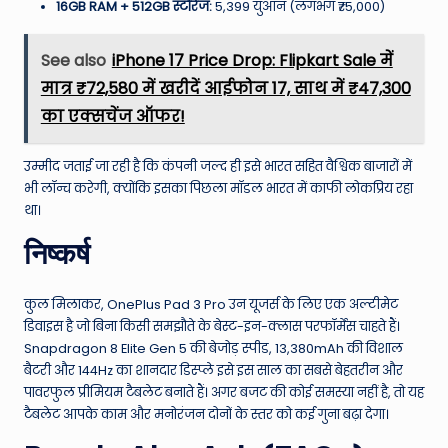
16GB RAM + 512GB स्टोरेज:
5,399 युआन (लगभग ₹75,000)
See also
iPhone 17 Price Drop: Flipkart Sale में
मात्र ₹72,580 में खरीदें आईफोन 17, साथ में ₹47,300
का एक्सचेंज ऑफर!
उम्मीद जताई जा रही है कि कंपनी जल्द ही इसे भारत सहित वैश्विक बाजारों में
भी लॉन्च करेगी, क्योंकि इसका पिछला मॉडल भारत में काफी लोकप्रिय रहा
था।
निष्कर्ष
कुल मिलाकर, OnePlus Pad 3 Pro उन यूजर्स के लिए एक अल्टीमेट
डिवाइस है जो बिना किसी समझौते के बेस्ट-इन-क्लास परफॉर्मेंस चाहते हैं।
Snapdragon 8 Elite Gen 5 की बेजोड़ स्पीड, 13,380mAh की विशाल
बैटरी और 144Hz का शानदार डिस्प्ले इसे इस साल का सबसे बेहतरीन और
पावरफुल प्रीमियम टैबलेट बनाते हैं। अगर बजट की कोई समस्या नहीं है, तो यह
टैबलेट आपके काम और मनोरंजन दोनों के स्तर को कई गुना बढ़ा देगा।