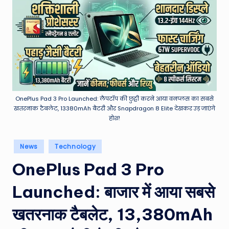
e
a
t
h
er
,
OnePlus Pad 3 Pro Launched: लैपटॉप की छुट्टी करने आया वनप्लस का सबसे
T
खतरनाक टैबलेट, 13380mAh बैटरी और Snapdragon 8 Elite देखकर उड़ जाएंगे
होश!
e
c
Posted
News
Technology
in
h
OnePlus Pad 3 Pro
&
Launched: बाजार में आया सबसे
M
o
खतरनाक टैबलेट, 13,380mAh
vi