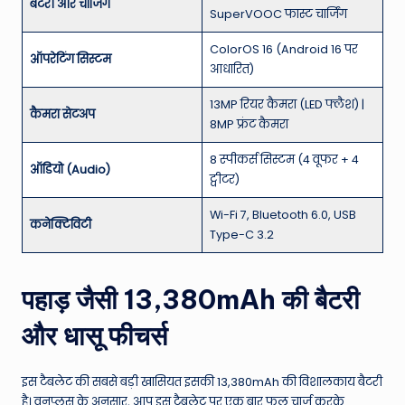
बैटरी और चार्जिंग
SuperVOOC फास्ट चार्जिंग
ColorOS 16 (Android 16 पर
ऑपरेटिंग सिस्टम
आधारित)
13MP रियर कैमरा (LED फ्लैश) |
कैमरा सेटअप
8MP फ्रंट कैमरा
8 स्पीकर्स सिस्टम (4 वूफर + 4
ऑडियो (Audio)
ट्वीटर)
Wi-Fi 7, Bluetooth 6.0, USB
कनेक्टिविटी
Type-C 3.2
पहाड़ जैसी 13,380mAh की बैटरी
और धासू फीचर्स
इस टैबलेट की सबसे बड़ी खासियत इसकी 13,380mAh की विशालकाय बैटरी
है। वनप्लस के अनुसार, आप इस टैबलेट पर एक बार फुल चार्ज करके