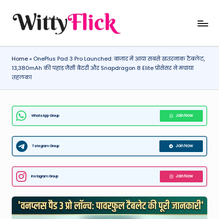
Skip
W
WittyFlick:
to
Latest
content
it
Weather,
Home
»
OnePlus Pad 3 Pro Launched: बाजार में आया सबसे खतरनाक टैबलेट,
ty
Tech
13,380mAh की पहाड़ जैसी बैटरी और Snapdragon 8 Elite प्रोसेसर ने मचाया
&
Fl
तहलका
Movie
ic
News
k:
Around
WhatsApp Group
Join Now
The
L
World
a
Telegram Group
Join Now
t
e
Instagram Group
Join Now
st
W