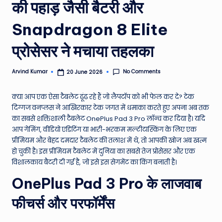
की पहाड़ जैसी बैटरी और
e
Snapdragon 8 Elite
N
e
प्रोसेसर ने मचाया तहलका
w
No Comments
Arvind Kumar
20 June 2026
Posted
s
by
A
क्या आप एक ऐसा टैबलेट ढूंढ रहे हैं जो लैपटॉप को भी फेल कर दे? टेक
ro
दिग्गज वनप्लस ने आखिरकार टेक जगत में धमाका करते हुए अपना अब तक
का सबसे शक्तिशाली टैबलेट OnePlus Pad 3 Pro लॉन्च कर दिया है। यदि
u
आप गेमिंग, वीडियो एडिटिंग या भारी-भरकम मल्टीटास्किंग के लिए एक
n
प्रीमियम और बेहद दमदार टैबलेट की तलाश में थे, तो आपकी खोज अब खत्म
हो चुकी है। इस प्रीमियम टैबलेट में दुनिया का सबसे तेज प्रोसेसर और एक
d
विशालकाय बैटरी दी गई है, जो इसे इस सेगमेंट का किंग बनाती है।
T
OnePlus Pad 3 Pro के लाजवाब
h
फीचर्स और परफॉर्मेंस
e