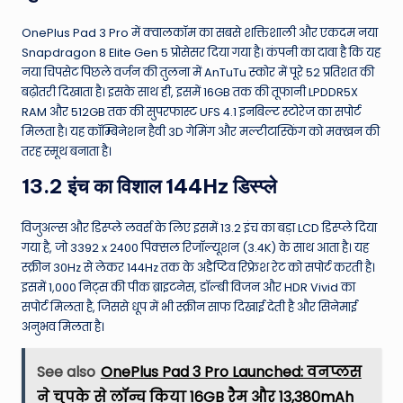
OnePlus Pad 3 Pro में क्वालकॉम का सबसे शक्तिशाली और एकदम नया
Snapdragon 8 Elite Gen 5 प्रोसेसर दिया गया है। कंपनी का दावा है कि यह
नया चिपसेट पिछले वर्जन की तुलना में AnTuTu स्कोर में पूरे 52 प्रतिशत की
बढ़ोतरी दिखाता है। इसके साथ ही, इसमें 16GB तक की तूफानी LPDDR5X
RAM और 512GB तक की सुपरफास्ट UFS 4.1 इनबिल्ट स्टोरेज का सपोर्ट
मिलता है। यह कॉम्बिनेशन हैवी 3D गेमिंग और मल्टीटास्किंग को मक्खन की
तरह स्मूथ बनाता है।
13.2 इंच का विशाल 144Hz डिस्प्ले
विजुअल्स और डिस्प्ले लवर्स के लिए इसमें 13.2 इंच का बड़ा LCD डिस्प्ले दिया
गया है, जो 3392 x 2400 पिक्सल रिजॉल्यूशन (3.4K) के साथ आता है। यह
स्क्रीन 30Hz से लेकर 144Hz तक के अडैप्टिव रिफ्रेश रेट को सपोर्ट करती है।
इसमें 1,000 निट्स की पीक ब्राइटनेस, डॉल्बी विजन और HDR Vivid का
सपोर्ट मिलता है, जिससे धूप में भी स्क्रीन साफ दिखाई देती है और सिनेमाई
अनुभव मिलता है।
See also
OnePlus Pad 3 Pro Launched: वनप्लस
ने चुपके से लॉन्च किया 16GB रैम और 13,380mAh