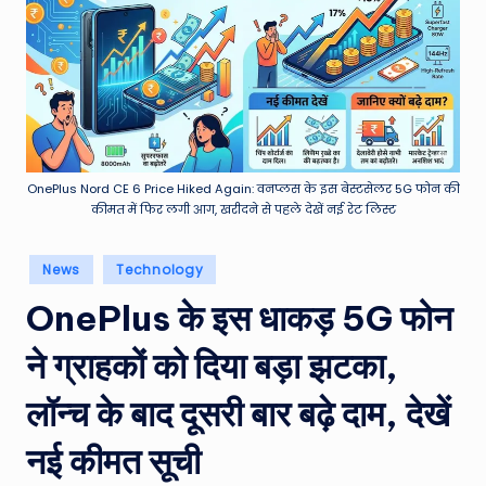
e
a
t
h
er
,
OnePlus Nord CE 6 Price Hiked Again: वनप्लस के इस बेस्टसेलर 5G फोन की
कीमत में फिर लगी आग, खरीदने से पहले देखें नई रेट लिस्ट
T
e
Posted
News
Technology
in
c
OnePlus के इस धाकड़ 5G फोन
h
ने ग्राहकों को दिया बड़ा झटका,
&
M
लॉन्च के बाद दूसरी बार बढ़े दाम, देखें
o
नई कीमत सूची
vi