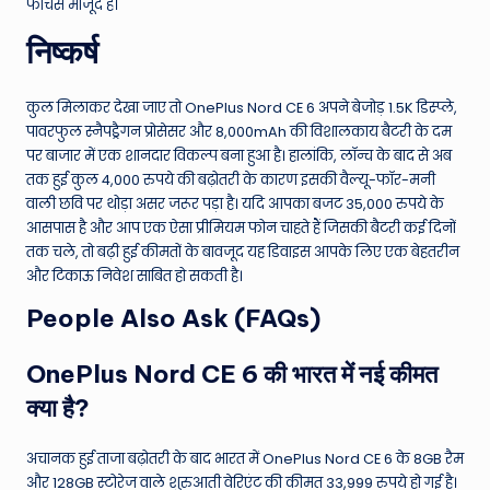
फीचर्स मौजूद हैं।
निष्कर्ष
कुल मिलाकर देखा जाए तो OnePlus Nord CE 6 अपने बेजोड़ 1.5K डिस्प्ले,
पावरफुल स्नैपड्रैगन प्रोसेसर और 8,000mAh की विशालकाय बैटरी के दम
पर बाजार में एक शानदार विकल्प बना हुआ है। हालांकि, लॉन्च के बाद से अब
तक हुई कुल 4,000 रुपये की बढ़ोतरी के कारण इसकी वैल्यू-फॉर-मनी
वाली छवि पर थोड़ा असर जरूर पड़ा है। यदि आपका बजट 35,000 रुपये के
आसपास है और आप एक ऐसा प्रीमियम फोन चाहते हैं जिसकी बैटरी कई दिनों
तक चले, तो बढ़ी हुई कीमतों के बावजूद यह डिवाइस आपके लिए एक बेहतरीन
और टिकाऊ निवेश साबित हो सकती है।
People Also Ask (FAQs)
OnePlus Nord CE 6 की भारत में नई कीमत
क्या है?
अचानक हुई ताजा बढ़ोतरी के बाद भारत में OnePlus Nord CE 6 के 8GB रैम
और 128GB स्टोरेज वाले शुरुआती वेरिएंट की कीमत 33,999 रुपये हो गई है।