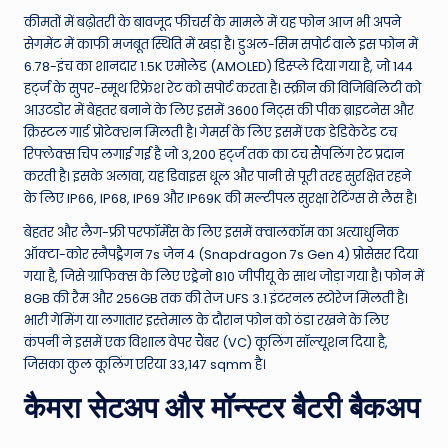
कीमतों में बढ़ोतरी के बावजूद फीचर्स के मामले में यह फोन आज भी अपने
सेगमेंट में काफी मजबूत स्थिति में खड़ा है। डुअल-सिम सपोर्ट वाले इस फोन में
6.78-इंच का शानदार 1.5K एमोलेड (AMOLED) डिस्प्ले दिया गया है, जो 144
हर्ट्ज के सुपर-स्मूथ रिफ्रेश रेट को सपोर्ट करता है। स्क्रीन की विजिबिलिटी को
आउटडोर में बेहतर बनाने के लिए इसमें 3600 निट्स की पीक ब्राइटनेस और
क्रिस्टल गार्ड प्रोटेक्शन मिलती है। गेमर्स के लिए इसमें एक डेडिकेटेड टच
रिफ्लेक्स चिप लगाई गई है जो 3,200 हर्ट्ज तक का टच सैंपलिंग रेट प्रदान
करती है। इसके अलावा, यह डिवाइस धूल और पानी से पूरी तरह सुरक्षित रहने
के लिए IP66, IP68, IP69 और IP69K की मल्टीपल सुरक्षा रेटिंग्स से लैस है।
बेहतर और लैग-फ्री परफॉर्मेंस के लिए इसमें क्वालकॉम का अत्याधुनिक
ऑक्टा-कोर स्नैपड्रैगन 7s जेन 4 (Snapdragon 7s Gen 4) प्रोसेसर दिया
गया है, जिसे ग्राफिक्स के लिए एड्रेनो 810 जीपीयू के साथ जोड़ा गया है। फोन में
8GB की रैम और 256GB तक की तेज UFS 3.1 इंटरनल स्टोरेज मिलती है।
भारी गेमिंग या लगातार इस्तेमाल के दौरान फोन को ठंडा रखने के लिए
कंपनी ने इसमें एक विशाल वेपर चैंबर (VC) कूलिंग सॉल्यूशन दिया है,
जिसका कुल कूलिंग एरिया 33,147 sqmm है।
कैमरा सेटअप और मॉन्स्टर बैटरी बैकअप