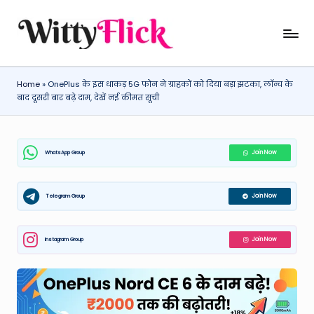
Skip
W
WittyFlick:
to
Latest
content
it
Weather,
Home
»
OnePlus के इस धाकड़ 5G फोन ने ग्राहकों को दिया बड़ा झटका, लॉन्च के
ty
Tech
बाद दूसरी बार बढ़े दाम, देखें नई कीमत सूची
&
Fl
Movie
ic
News
WhatsApp Group
Join Now
k:
Around
The
L
World
Telegram Group
Join Now
a
t
Instagram Group
Join Now
e
st
W