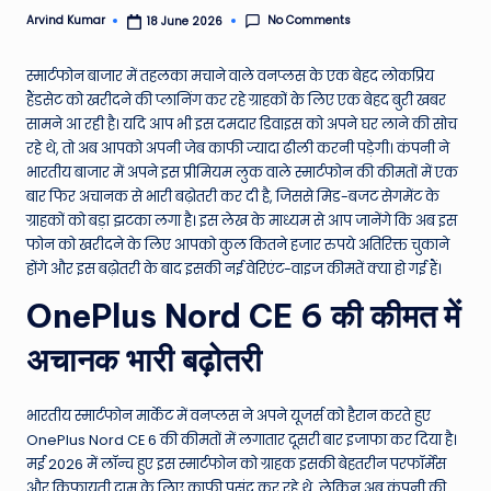
e
No Comments
Arvind Kumar
18 June 2026
Posted
by
N
स्मार्टफोन बाजार में तहलका मचाने वाले वनप्लस के एक बेहद लोकप्रिय
e
हैंडसेट को खरीदने की प्लानिंग कर रहे ग्राहकों के लिए एक बेहद बुरी खबर
सामने आ रही है। यदि आप भी इस दमदार डिवाइस को अपने घर लाने की सोच
w
रहे थे, तो अब आपको अपनी जेब काफी ज्यादा ढीली करनी पड़ेगी। कंपनी ने
s
भारतीय बाजार में अपने इस प्रीमियम लुक वाले स्मार्टफोन की कीमतों में एक
बार फिर अचानक से भारी बढ़ोतरी कर दी है, जिससे मिड-बजट सेगमेंट के
A
ग्राहकों को बड़ा झटका लगा है। इस लेख के माध्यम से आप जानेंगे कि अब इस
ro
फोन को खरीदने के लिए आपको कुल कितने हजार रुपये अतिरिक्त चुकाने
होंगे और इस बढ़ोतरी के बाद इसकी नई वेरिएंट-वाइज कीमतें क्या हो गई हैं।
u
OnePlus Nord CE 6 की कीमत में
n
d
अचानक भारी बढ़ोतरी
T
भारतीय स्मार्टफोन मार्केट में वनप्लस ने अपने यूजर्स को हैरान करते हुए
h
OnePlus Nord CE 6 की कीमतों में लगातार दूसरी बार इजाफा कर दिया है।
e
मई 2026 में लॉन्च हुए इस स्मार्टफोन को ग्राहक इसकी बेहतरीन परफॉर्मेंस
और किफायती दाम के लिए काफी पसंद कर रहे थे, लेकिन अब कंपनी की