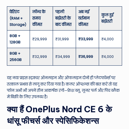
वेरिएंट
लॉन्च के
पहली
अब नई
कुल हुई
(RAM +
समय
बढ़ोतरी के
वर्तमान
बढ़ोतरी
Storage)
कीमत
बाद कीमत
कीमत
8GB +
₹29,999
₹31,999
₹33,999
₹4,000
128GB
8GB +
₹32,999
₹34,999
₹36,999
₹4,000
256GB
यह नया प्राइस स्ट्रक्चर ऑनलाइन और ऑफलाइन दोनों ही प्लेटफॉर्म्स पर
तत्काल प्रभाव से लागू कर दिया गया है। कलर ऑप्शन्स की बात करें तो यह
फोन अभी भी अपने तीन आकर्षक रंगों—फ्रेश ब्लू, लूनर पर्ल और पिच ब्लैक
में बिक्री के लिए उपलब्ध है।
क्या हैं OnePlus Nord CE 6 के
धांसू फीचर्स और स्पेसिफिकेशन्स