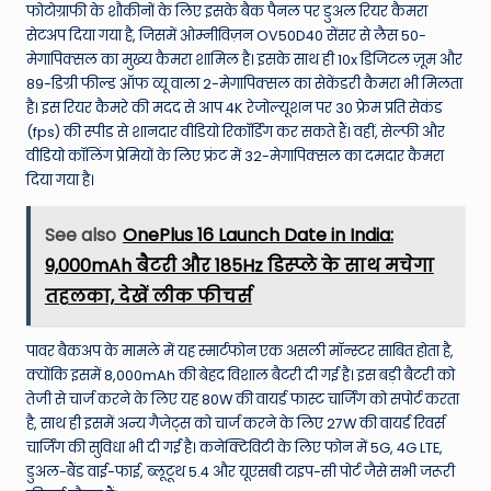
फोटोग्राफी के शौकीनों के लिए इसके बैक पैनल पर डुअल रियर कैमरा
सेटअप दिया गया है, जिसमें ओम्नीविज़न OV50D40 सेंसर से लैस 50-
मेगापिक्सल का मुख्य कैमरा शामिल है। इसके साथ ही 10x डिजिटल ज़ूम और
89-डिग्री फील्ड ऑफ व्यू वाला 2-मेगापिक्सल का सेकेंडरी कैमरा भी मिलता
है। इस रियर कैमरे की मदद से आप 4K रेजोल्यूशन पर 30 फ्रेम प्रति सेकंड
(fps) की स्पीड से शानदार वीडियो रिकॉर्डिंग कर सकते हैं। वहीं, सेल्फी और
वीडियो कॉलिंग प्रेमियों के लिए फ्रंट में 32-मेगापिक्सल का दमदार कैमरा
दिया गया है।
See also
OnePlus 16 Launch Date in India:
9,000mAh बैटरी और 185Hz डिस्प्ले के साथ मचेगा
तहलका, देखें लीक फीचर्स
पावर बैकअप के मामले में यह स्मार्टफोन एक असली मॉन्स्टर साबित होता है,
क्योंकि इसमें 8,000mAh की बेहद विशाल बैटरी दी गई है। इस बड़ी बैटरी को
तेजी से चार्ज करने के लिए यह 80W की वायर्ड फास्ट चार्जिंग को सपोर्ट करता
है, साथ ही इसमें अन्य गैजेट्स को चार्ज करने के लिए 27W की वायर्ड रिवर्स
चार्जिंग की सुविधा भी दी गई है। कनेक्टिविटी के लिए फोन में 5G, 4G LTE,
डुअल-बैंड वाई-फाई, ब्लूटूथ 5.4 और यूएसबी टाइप-सी पोर्ट जैसे सभी जरूरी