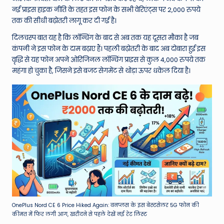
W
नई प्राइस हाइक नीति के तहत इस फोन के सभी वेरिएंट्स पर 2,000 रुपये
o
तक की सीधी बढ़ोतरी लागू कर दी गई है।
rl
दिलचस्प बात यह है कि लॉन्चिंग के बाद से अब तक यह दूसरा मौका है जब
कंपनी ने इस फोन के दाम बढ़ाए हैं। पहली बढ़ोतरी के बाद अब दोबारा हुई इस
d
वृद्धि से यह फोन अपने ओरिजिनल लॉन्चिंग प्राइस से कुल 4,000 रुपये तक
महंगा हो चुका है, जिसने इसे बजट सेगमेंट से थोड़ा ऊपर धकेल दिया है।
OnePlus Nord CE 6 Price Hiked Again: वनप्लस के इस बेस्टसेलर 5G फोन की
कीमत में फिर लगी आग, खरीदने से पहले देखें नई रेट लिस्ट